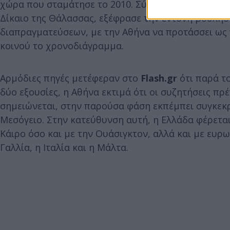
χώρα που σταμάτησε το 2010. Σύμφωνα με πληροφορ
Δίκαιο της Θάλασσας, εξέφρασε την έντονη βούλη
διαπραγματεύσεων, με την Αθήνα να προτάσσει ως
κοινού το χρονοδιάγραμμα.
Αρμόδιες πηγές μετέφεραν στο
Flash.gr
ότι παρά το
δύο εξουσίες, η Αθήνα εκτιμά ότι οι συζητήσεις πρέ
σημειώνεται, στην παρούσα φάση εκπέμπει συγκεκρ
Μεσόγειο. Στην κατεύθυνση αυτή, η Ελλάδα φέρεται 
Κάιρο όσο και με την Ουάσιγκτον, αλλά και με ευ
Γαλλία, η Ιταλία και η Μάλτα.