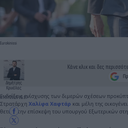
Eurokinissi
Κάνε κλικ και δες περισσότ
Δημήτρης
Κρικέλας
Ενδείξεις ενίσχυσης των διμερών σχέσεων προκύπ
07.07.2025 15:27
Στρατάρχη
Χαλίφα Χαφτάρ
και μέλη της οικογένε
θετικά την επίσκεψη του υπουργού Εξωτερικών στη