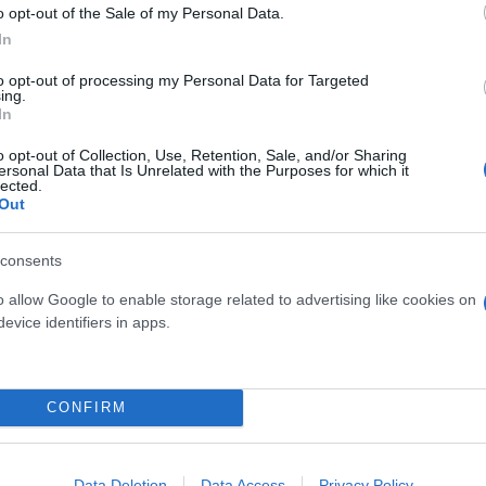
o opt-out of the Sale of my Personal Data.
In
to opt-out of processing my Personal Data for Targeted
ing.
In
o opt-out of Collection, Use, Retention, Sale, and/or Sharing
ersonal Data that Is Unrelated with the Purposes for which it
lected.
Out
ια ΑΟΖ
consents
λληνική πλευρά επανέλαβε την πάγια θέση της, με
o allow Google to enable storage related to advertising like cookies on
ει στον Στρατάρχη Χαφτάρ ότι η Αθήνα δεν θα ήθελ
evice identifiers in apps.
ης η οποία μέχρι σήμερα - επίσημα - δεν έχει αναγ
κά συμπεράσματα και της Ευρωπαϊκής Ένωσης αλλά 
CONFIRM
 το ζήτημα της οριοθέτησης θαλασσίων ζωνών με τη
Data Deletion
Data Access
Privacy Policy