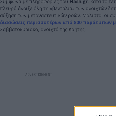
Σύμφωνα με πληροφορίες του
Flash.gr
, κατά το τε
πλευρά άνοιξε όλη τη «βεντάλια» των ανοιχτών ζη
αύξηση των μεταναστευτικών ροών. Μάλιστα, οι 
διασώσεις περισσοτέρων από 800 παράτυπων 
Σαββατοκύριακο, ανοιχτά της Κρήτης.