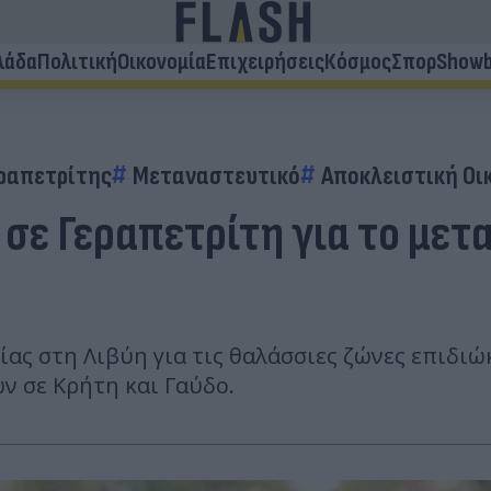
λάδα
Πολιτική
Οικονομία
Επιχειρήσεις
Κόσμος
Σπορ
Showb
εραπετρίτης
Μεταναστευτικό
Αποκλειστική Οι
σε Γεραπετρίτη για το μετ
ας στη Λιβύη για τις θαλάσσιες ζώνες επιδιώκ
ν σε Κρήτη και Γαύδο.