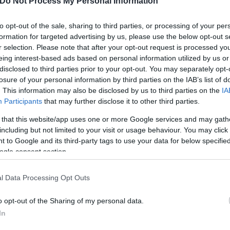
Do Not Process My Personal Information
ής αποστολής με επικεφαλής τον αρμόδιο Επίτροπο
σει στη Λιβύη την Τετάρτη, 8 Ιουλίου και στην ο
to opt-out of the sale, sharing to third parties, or processing of your per
Πλεύρης, παρουσίασε την πραγματικότητα των τελ
formation for targeted advertising by us, please use the below opt-out s
τών από τη Λιβύη στην Ελλάδα, αλλά και τις κινήσε
r selection. Please note that after your opt-out request is processed y
eing interest-based ads based on personal information utilized by us or
ς πλοία του Πολεμικού Ναυτικού. Παράλληλα, ανέδ
disclosed to third parties prior to your opt-out. You may separately opt-
αναστευτικό και την πάταξη των δικτύων των διακ
losure of your personal information by third parties on the IAB’s list of
. This information may also be disclosed by us to third parties on the
IA
Participants
that may further disclose it to other third parties.
 ζήτημα και τις διαστάσεις που παίρνει, η πλευρά 
 that this website/app uses one or more Google services and may gath
ς ελληνικές αρχές. Μάλιστα, η συνεργασία φέρεται
including but not limited to your visit or usage behaviour. You may click 
και των χερσαίων, ώστε οι παράνομοι μετανάστες α
 to Google and its third-party tags to use your data for below specifi
ης Λιβύης.
ogle consent section.
l Data Processing Opt Outs
o opt-out of the Sharing of my personal data.
In