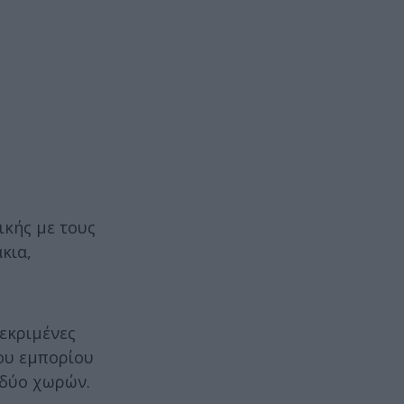
ικής με τους
κια,
εκριμένες
του εμπορίου
 δύο χωρών.