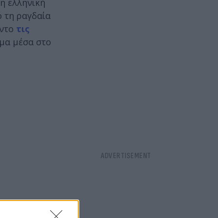
 η ελληνική
ό τη ραγδαία
όντο
τις
μα μέσα στο