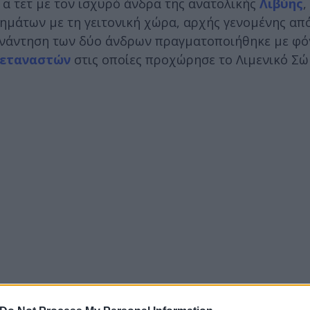
τ α τετ με τον ισχυρό άνδρα της ανατολικής
Λιβύης
,
τημάτων με τη γειτονική χώρα, αρχής γενομένης απ
συνάντηση των δύο άνδρων πραγματοποιήθηκε με φ
μεταναστών
στις οποίες προχώρησε το Λιμενικό Σώ