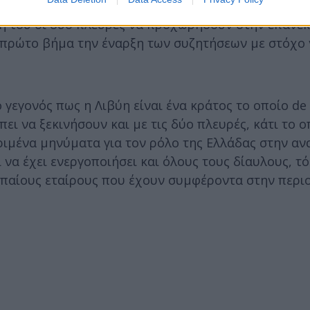
ίες, ο Στρατηγός Χαφτάρ, επικαλούμενος μάλιστα 
σή του οι δύο πλευρές να προχωρήσουν στην επανε
 πρώτο βήμα την έναρξη των συζητήσεων με στόχο 
 γεγονός πως η Λιβύη είναι ένα κράτος το οποίο de 
πει να ξεκινήσουν και με τις δύο πλευρές, κάτι το 
ιμένα μηνύματα για τον ρόλο της Ελλάδας στην αν
να έχει ενεργοποιήσει και όλους τους δίαυλους, τό
ρωπαίους εταίρους που έχουν συμφέροντα στην περι