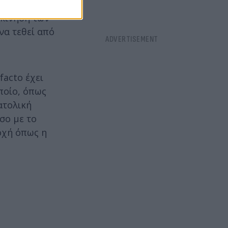
και το
κκίνηση των
να τεθεί από
facto έχει
οποίο, όπως
ατολική
σο με το
οχή όπως η