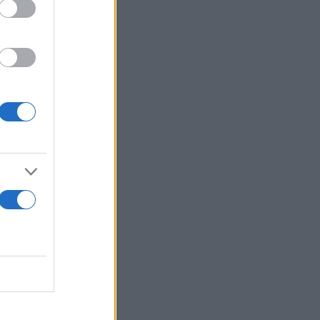
 τον Γιώργο
ε να δει
νωρίσει τη
και τις
 γειτονική