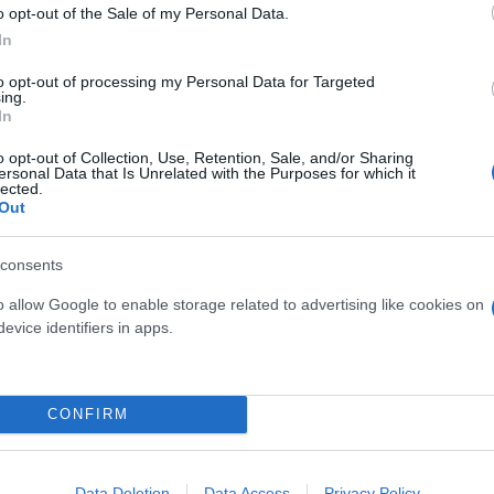
o opt-out of the Sale of my Personal Data.
In
μορφώνει πλέον τους
to opt-out of processing my Personal Data for Targeted
ing.
In
o opt-out of Collection, Use, Retention, Sale, and/or Sharing
ι τις εξελίξεις και κλείνει
ersonal Data that Is Unrelated with the Purposes for which it
lected.
υθύνοντας το ερώτημα ποιον
Out
αι να υπερασπιστεί τα
consents
o allow Google to enable storage related to advertising like cookies on
evice identifiers in apps.
Σπύρος
Μουρελάτος
 Πατρίδα» - Στο
CONFIRM
Data Deletion
Data Access
Privacy Policy