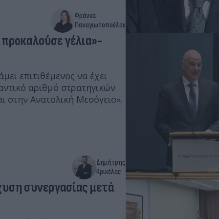
Φράνκα
Παναγιωτοπούλου
 προκαλούσε γέλια»-
μει επιτιθέμενος να έχει
αντικό αριθμό στρατηγικών
αι στην Ανατολική Μεσόγειο».
Δημήτρης
Κρικέλας
σχυση συνεργασίας μετά