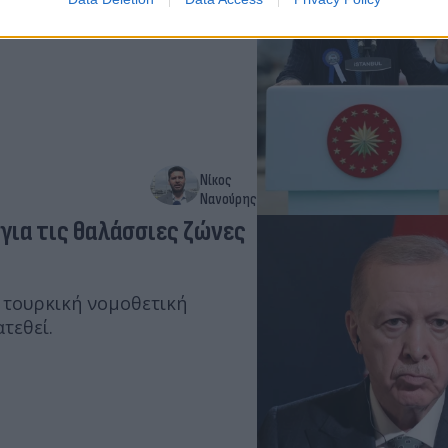
ι στο τραπέζι με τον πιο
ούνιο και υπηρετεί το
Νίκος
Νανούρης
 για τις θαλάσσιες ζώνες
η τουρκική νομοθετική
τεθεί.