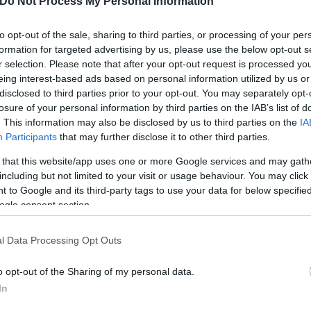
Do Not Process My Personal Information
ς» βάζει ξανά στο τραπέζι
to opt-out of the sale, sharing to third parties, or processing of your per
formation for targeted advertising by us, please use the below opt-out s
r selection. Please note that after your opt-out request is processed y
eing interest-based ads based on personal information utilized by us or
disclosed to third parties prior to your opt-out. You may separately opt-
losure of your personal information by third parties on the IAB’s list of
. This information may also be disclosed by us to third parties on the
IA
Participants
that may further disclose it to other third parties.
Νίκος
 that this website/app uses one or more Google services and may gath
Νανούρης
including but not limited to your visit or usage behaviour. You may click 
 to Google and its third-party tags to use your data for below specifi
ogle consent section.
l Data Processing Opt Outs
o opt-out of the Sharing of my personal data.
In