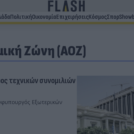
λάδα
Πολιτική
Οικονομία
Επιχειρήσεις
Κόσμος
Σπορ
Showb
ική Ζώνη (ΑΟΖ)
ρος τεχνικών συνομιλιών
 υφυπουργός Εξωτερικών