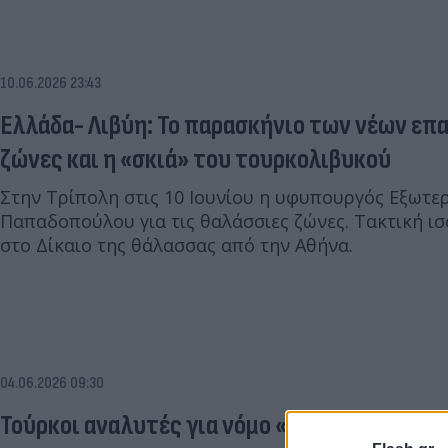
10.06.2026 23:43
Ελλάδα- Λιβύη: Το παρασκήνιο των νέων επ
ζώνες και η «σκιά» του τουρκολιβυκού
Στην Τρίπολη στις 10 Ιουνίου η υφυπουργός Εξωτε
Παπαδοπούλου για τις θαλάσσιες ζώνες. Τακτική 
στο Δίκαιο της θάλασσας από την Αθήνα.
04.06.2026 09:30
Τούρκοι αναλυτές για νόμο «Γαλάζιας Πατρί