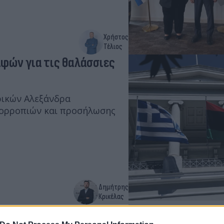
Χρήστος
Τέλιος
αφών για τις θαλάσσιες
ρικών Αλεξάνδρα
ισορροπιών και προσήλωσης
Δημήτρης
Κρικέλας
δας»: Μπορούμε να