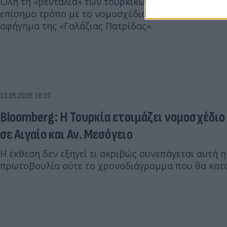
Όλη τη «βεντάλια» των τουρκικών προκλήσεων βάζε
επίσημο τρόπο με το νομοσχέδιο που έρχεται τον Ι
αφήγημα της «Γαλάζιας Πατρίδας».
13.05.2026 16:33
Bloomberg: Η Τουρκία ετοιμάζει νομοσχέδιο
σε Αιγαίο και Αν. Μεσόγειο
Η έκθεση δεν εξηγεί τι ακριβώς συνεπάγεται αυτή 
πρωτοβουλία ούτε το χρονοδιάγραμμα που θα κατα