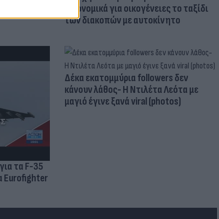
οικονομικά για οικογένειες το ταξίδι
των διακοπών με αυτοκίνητο
Δέκα εκατομμύρια followers δεν
κάνουν λάθος- Η Ντιλέτα Λεότα με
μαγιό έγινε ξανά viral (photos)
για τα F-35
 Eurofighter