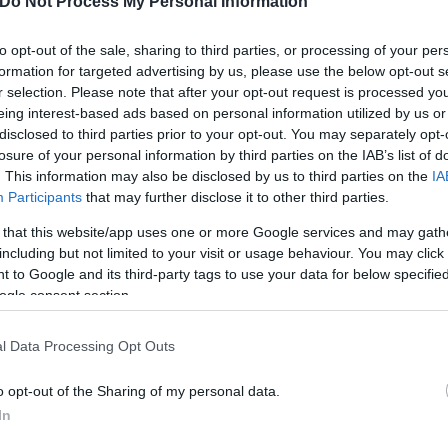
Do Not Process My Personal Information
ονικό διάστημα μεταξύ τους. Η ανάγκη για άμεσο 
ασδήποτε πιθανής μικρής βελτίωσης στην αποτελεσ
to opt-out of the sale, sharing to third parties, or processing of your per
 το προφίλ των ιντερφερονών. Μα απλά λόγια, σπε
formation for targeted advertising by us, please use the below opt-out s
r selection. Please note that after your opt-out request is processed y
eing interest-based ads based on personal information utilized by us or
disclosed to third parties prior to your opt-out. You may separately opt-
ερο
Flash.gr
στην αναζήτηση της
Google
losure of your personal information by third parties on the IAB’s list of
. This information may also be disclosed by us to third parties on the
IA
Participants
that may further disclose it to other third parties.
 that this website/app uses one or more Google services and may gath
including but not limited to your visit or usage behaviour. You may click 
 to Google and its third-party tags to use your data for below specifi
ogle consent section.
l Data Processing Opt Outs
o opt-out of the Sharing of my personal data.
In
εμβόλιο
Γρίπη
Γκίκας Μαγιορκίνης