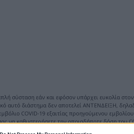
απλή σύσταση εάν και εφόσον υπάρχει ευκολία στον
ικό αυτό διάστημα δεν αποτελεί ΑΝΤΕΝΔEIΞΗ, δηλα
μβόλιο COVID-19 εξαιτίας προηγούμενου εμβολίου 
σας να καθυστερήσετε την οποιαδήποτε δόση του CO
λει η επιτροπή εμβολιασμών και δεν υπάρχει καμία 