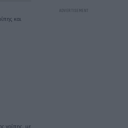
ίπης και
ς γρίπης, με