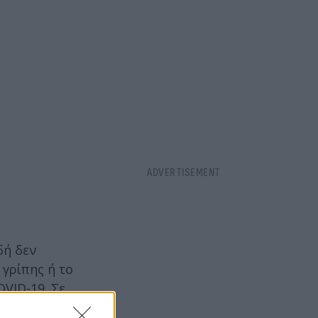
δή δεν
γρίπης ή το
VID-19. Σε
αντίθεση σε