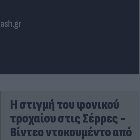
lash.gr
Η στιγμή του φονικού
τροχαίου στις Σέρρες -
Βίντεο ντοκουμέντο από