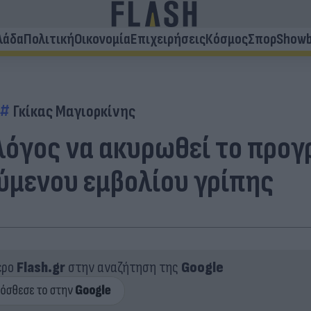
λάδα
Πολιτική
Οικονομία
Επιχειρήσεις
Κόσμος
Σπορ
Showb
Γκίκας Μαγιορκίνης
 λόγος να ακυρωθεί το προ
ύμενου εμβολίου γρίπης
ερο
Flash.gr
στην αναζήτηση της
Google