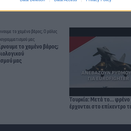
ίρνουμε το χαμένο βάρος;
βιολογικού
σμού μας
Τουρκία: Μετά το... φρένο 
έρχονται στο επίκεντρο τα