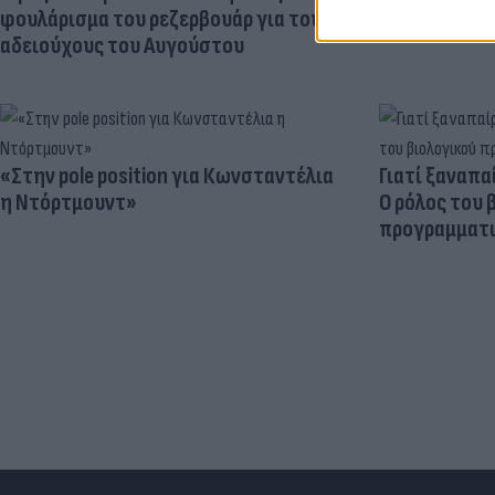
φουλάρισμα του ρεζερβουάρ για τους
αδειούχους του Αυγούστου
«Στην pole position για Κωνσταντέλια
Γιατί ξαναπα
η Ντόρτμουντ»
Ο ρόλος του 
προγραμματι