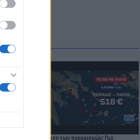
μμονή με το
 πρόβλημα
Η μάχη των προορισμών: Πιο