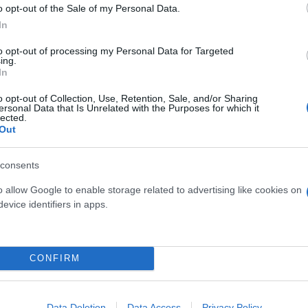
o opt-out of the Sale of my Personal Data.
In
to opt-out of processing my Personal Data for Targeted
ing.
In
o opt-out of Collection, Use, Retention, Sale, and/or Sharing
ersonal Data that Is Unrelated with the Purposes for which it
lected.
Out
consents
Skin dysmorphia: Όταν η ε
o allow Google to enable storage related to advertising like cookies on
«τέλειο» δέρμα αποτελεί
ός στην παρουσίαση του
evice identifiers in apps.
ψυχικής υγείας
άδες κόσμου στο γήπεδο
σπόρ (video)
CONFIRM
Data Deletion
Data Access
Privacy Policy