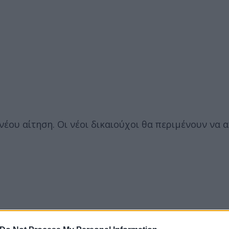
νέου αίτηση. Οι νέοι δικαιούχοι θα περιμένουν να α