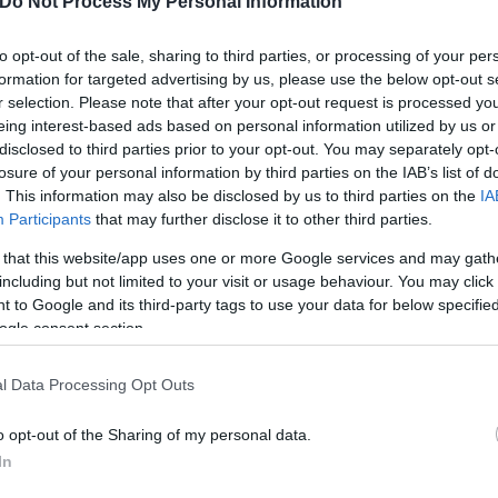
Do Not Process My Personal Information
to opt-out of the sale, sharing to third parties, or processing of your per
formation for targeted advertising by us, please use the below opt-out s
r selection. Please note that after your opt-out request is processed y
eing interest-based ads based on personal information utilized by us or
disclosed to third parties prior to your opt-out. You may separately opt-
losure of your personal information by third parties on the IAB’s list of
uth Pass στους νέους.
. This information may also be disclosed by us to third parties on the
IA
Participants
that may further disclose it to other third parties.
ασόπουλος, αυτό το οποίο πρέπει να ξέρουν οι δικ
 that this website/app uses one or more Google services and may gath
including but not limited to your visit or usage behaviour. You may click 
αχύνουν την υποβολή των φορολογικών δηλώσεων καθ
 to Google and its third-party tags to use your data for below specifi
 ακόμη περίπου 900.000 φορολογικές δηλώσεις σε εκ
ogle consent section.
 2022. .
l Data Processing Opt Outs
o opt-out of the Sharing of my personal data.
In