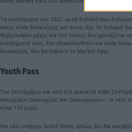
δοθεί Market Pass τον Αύγουστο, άρα τον Σεπτέμβ
Τα εισοδήματα του 2022, αυτά δηλαδή που δηλώνον
ποιος είναι δικαιούχος και ποιος όχι. Οι παλαιοί 
Φεβρουάριο μέχρι και τον Ιούλιο, δεν χρειάζεται ν
εισοδήματά τους. Εάν εξακολουθούν και είναι δικαι
δικαιούχοι, δεν θα πάρουν το Market Pass.
Youth Pass
Τον Σεπτέμβριο και από ό,τι φαίνεται κάθε Σεπτέμβρ
υπουργείο Οικονομίας και Οικονομικών--, οι νέοι π
είναι 150 ευρώ.
Και εδώ υπάρχει διπλή δόση, απλώς δεν θα καταβλη