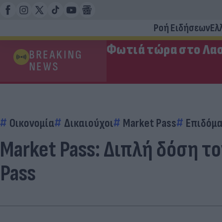
Ροή Ειδήσεων
Ελ
Φωτιά τώρα στο Λασ
BREAKING
NEWS
Οικονομία
Δικαιούχοι
Market Pass
Επιδόμ
Market Pass: Διπλή δόση τ
Pass