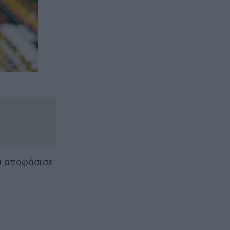
υ αποφάσισε