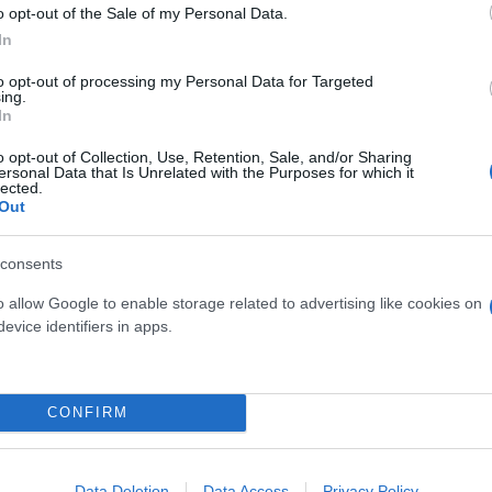
o opt-out of the Sale of my Personal Data.
In
to opt-out of processing my Personal Data for Targeted
ing.
In
o opt-out of Collection, Use, Retention, Sale, and/or Sharing
ersonal Data that Is Unrelated with the Purposes for which it
lected.
Out
ην περίοδο Αυγούστου – Σεπτεμβρίου – Οκτωβρίου. 
rket Pass και είναι από 22 έως 100 ευρώ τον μήνα.
consents
o allow Google to enable storage related to advertising like cookies on
evice identifiers in apps.
ν να πιστωθούν στην άυλη ψηφιακή κάρτα. Όσοι επ
τά 20%, άρα θα λάβουν το 80% του ποσού.
CONFIRM
ού πήραν παράταση οι φορολογικές δηλώσεις δεν μ
Data Deletion
Data Access
Privacy Policy