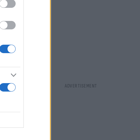
Συνεπώς,
 Εξαρτάται
ιλέξουν τον
πορούσε να