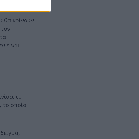
υ θα κρίνουν
 τον
 τα
ν είναι
νίσει το
, το οποίο
δειγμα,