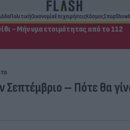
λάδα
Πολιτική
Οικονομία
Επιχειρήσεις
Κόσμος
Σπορ
Showb
ίθι - Μήνυμα ετοιμότητας από το 112
ατα
ον Σεπτέμβριο – Πότε θα γί