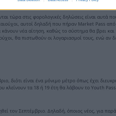
ριο διπλή πληρωμή και εξόφληση τον Οκτώβριο.
ται τώρα στις φορολογικές δηλώσεις είναι αυτά πο
δικαιούχοι, αυτοί δηλαδή που πήραν Market Pass από
α κάνουν νέα αίτηση, καθώς το σύστημα θα βρει και
ούχοι, θα πιστωθούν οι λογαριασμοί τους, ενώ αν δε
ιο, διότι είναι ένα μόνιμο μέτρο όπως έχει διευκρι
ου κλείνουν τα 18 ή 19 έτη θα λάβουν το Υouth Pass
θεί τον Σεπτέμβριο. Δηλαδή, όποιος νέος, για παρά