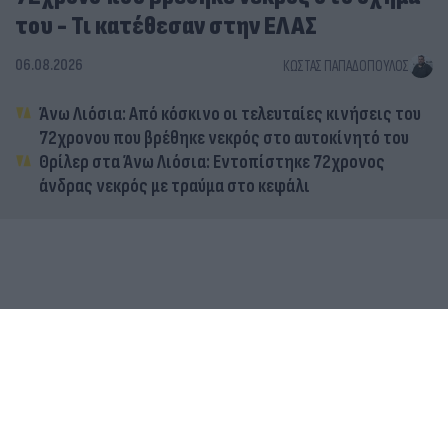
του - Τι κατέθεσαν στην ΕΛΑΣ
06.08.2026
ΚΏΣΤΑΣ ΠΑΠΑΔΌΠΟΥΛΟΣ
Άνω Λιόσια: Από κόσκινο οι τελευταίες κινήσεις του
72χρονου που βρέθηκε νεκρός στο αυτοκίνητό του
Θρίλερ στα Άνω Λιόσια: Εντοπίστηκε 72χρονος
άνδρας νεκρός με τραύμα στο κεφάλι