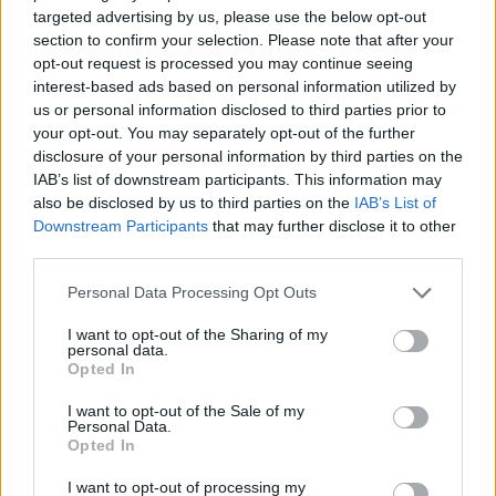
δισεκ. δολάρια σε βάθος 30ετίας ή την εφάπαξ
targeted advertising by us, please use the below opt-out
καταβολή 794,2 εκατ. δολαρίων.
section to confirm your selection. Please note that after your
opt-out request is processed you may continue seeing
interest-based ads based on personal information utilized by
us or personal information disclosed to third parties prior to
your opt-out. You may separately opt-out of the further
disclosure of your personal information by third parties on the
IAB’s list of downstream participants. This information may
also be disclosed by us to third parties on the
IAB’s List of
Downstream Participants
that may further disclose it to other
third parties.
Please note that this website/app uses one or more Google
Personal Data Processing Opt Outs
services and may gather and store information including but
not limited to your visit or usage behaviour. You may click to
I want to opt-out of the Sharing of my
personal data.
grant or deny consent to Google and its third-party tags to
Opted In
use your data for below specified purposes in below Google
consent section.
I want to opt-out of the Sale of my
Personal Data.
Opted In
I want to opt-out of processing my