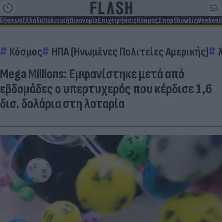
ιδήσεων
Ελλάδα
Πολιτική
Οικονομία
Επιχειρήσεις
Κόσμος
Σπορ
Showbiz
Weekend
Κόσμος
ΗΠΑ (Ηνωμένες Πολιτείες Αμερικής)
Mega Millions: Εμφανίστηκε μετά από
εβδομάδες ο υπερτυχερός που κέρδισε 1,6
δισ. δολάρια στη λοταρία