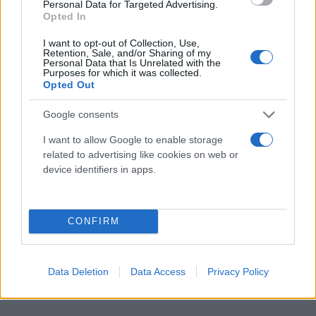
Personal Data for Targeted Advertising.
Opted In
I want to opt-out of Collection, Use,
Retention, Sale, and/or Sharing of my
Personal Data that Is Unrelated with the
Purposes for which it was collected.
Opted Out
Google consents
I want to allow Google to enable storage
related to advertising like cookies on web or
device identifiers in apps.
Σύμφωνα με τη νομοθεσία της Φλόριντα, όσοι
κερδίζουν έπαθλα μεγαλύτερα των 250.000
CONFIRM
δολαρίων σε λοταρία δεν είναι υποχρεωμένοι να
αποκαλύψουν δημοσίως την ταυτότητά τους έως
και 90 ημέρες αφότου εμφανιστούν για να
Data Deletion
Data Access
Privacy Policy
διεκδικήσουν τα κέρδη τους.