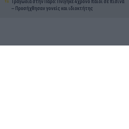
Τραγωδία στην Πάρο: Πνίγηκε 4χρονο παιδί σε πισίνα
– Προσήχθησαν γονείς και ιδιοκτήτης