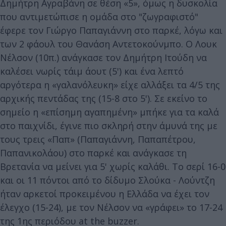
Δημήτρη Αγραβάνη σε θέση «5», όμως η δυσκολία
που αντιμετώπισε η ομάδα στο "ζωγραφιστό"
έφερε τον Γιώργο Παπαγιάννη στο παρκέ, λόγω και
των 2 φάουλ του Θανάση Αντετοκούνμπο. Ο Λουκ
Νέλσον (10π.) ανάγκασε τον Δημήτρη Ιτούδη να
καλέσει νωρίς τάιμ άουτ (5') και ένα λεπτό
αργότερα η «γαλανόλευκη» είχε αλλάξει τα 4/5 της
αρχικής πεντάδας της (15-8 στο 5'). Σε εκείνο το
σημείο η «επίσημη αγαπημένη» μπήκε για τα καλά
στο παιχνίδι, έγινε πιο σκληρή στην άμυνά της με
τους τρεις «Παπ» (Παπαγιάννη, Παπαπέτρου,
Παπανικολάου) στο παρκέ και ανάγκασε τη
Βρετανία να μείνει για 5' χωρίς καλάθι. Το σερί 16-0
και οι 11 πόντοι από το δίδυμο Σλούκα - Λούντζη
ήταν αρκετοί προκειμένου η Ελλάδα να έχει τον
έλεγχο (15-24), με τον Νέλσον να «γράφει» το 17-24
της 1ης περιόδου at the buzzer.