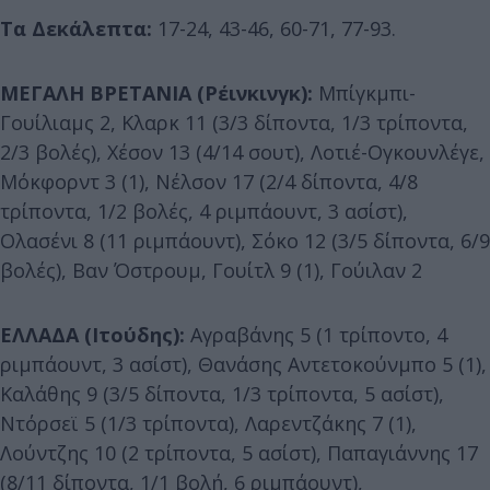
Τα Δεκάλεπτα:
17-24, 43-46, 60-71, 77-93.
ΜΕΓΑΛΗ ΒΡΕΤΑΝΙΑ (Ρέινκινγκ):
Μπίγκμπι-
Γουίλιαμς 2, Κλαρκ 11 (3/3 δίποντα, 1/3 τρίποντα,
2/3 βολές), Χέσον 13 (4/14 σουτ), Λοτιέ-Ογκουνλέγε,
Μόκφορντ 3 (1), Νέλσον 17 (2/4 δίποντα, 4/8
τρίποντα, 1/2 βολές, 4 ριμπάουντ, 3 ασίστ),
Ολασένι 8 (11 ριμπάουντ), Σόκο 12 (3/5 δίποντα, 6/9
βολές), Βαν Όστρουμ, Γουίτλ 9 (1), Γούιλαν 2
ΕΛΛΑΔΑ (Ιτούδης):
Αγραβάνης 5 (1 τρίποντο, 4
ριμπάουντ, 3 ασίστ), Θανάσης Αντετοκούνμπο 5 (1),
Καλάθης 9 (3/5 δίποντα, 1/3 τρίποντα, 5 ασίστ),
Ντόρσεϊ 5 (1/3 τρίποντα), Λαρεντζάκης 7 (1),
Λούντζης 10 (2 τρίποντα, 5 ασίστ), Παπαγιάννης 17
(8/11 δίποντα, 1/1 βολή, 6 ριμπάουντ),