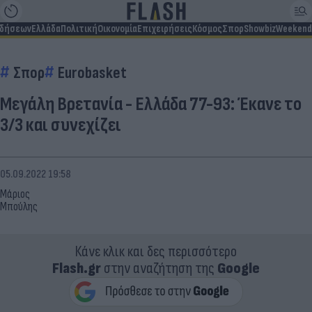
ιδήσεων
Ελλάδα
Πολιτική
Οικονομία
Επιχειρήσεις
Κόσμος
Σπορ
Showbiz
Weekend
Σπορ
Eurobasket
Μεγάλη Βρετανία - Ελλάδα 77-93: Έκανε το
3/3 και συνεχίζει
05.09.2022 19:58
Μάριος
Μπούλης
Κάνε κλικ και δες περισσότερο
Flash.gr
στην αναζήτηση της
Google