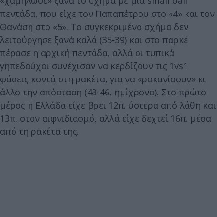
«χαμήλωσε» ξανά το σχήμα με μια small ball
πεντάδα, που είχε τον Παπαπέτρου στο «4» και τον
Θανάση στο «5». Το συγκεκριμένο σχήμα δεν
λειτούργησε ξανά καλά (35-39) και στο παρκέ
πέρασε η αρχική πεντάδα, αλλά οι τυπικά
γηπεδούχοι συνέχισαν να κερδίζουν τις 1vs1
φάσεις κοντά στη ρακέτα, για να «ροκανίσουν» κι
άλλο την απόσταση (43-46, ημίχρονο). Στο πρώτο
μέρος η Ελλάδα είχε βρει 12π. ύστερα από λάθη και
13π. στον αιφνιδιασμό, αλλά είχε δεχτεί 16π. μέσα
από τη ρακέτα της.