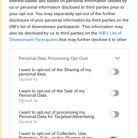
interest-based ads based on personal information utilized by
Στα πρώτα λεπτά της επανάληψης η Εθνική
us or personal information disclosed to third parties prior to
«έβγαζε» ελεύθερα τρίποντα, αλλά δεν έβρισκε
your opt-out. You may separately opt-out of the further
disclosure of your personal information by third parties on the
σκορ πίσω από τα 6,75μ. (1/5 3π.). Στην αντίπερα
IAB’s list of downstream participants. This information may
όχθη, ο Όβι Σόκο έδειχνε να έχει υπεροχή έναντι
also be disclosed by us to third parties on the
IAB’s List of
των Ελλήνων ψηλών. Ο Ιτούδης προχώρησε σε νέες
Downstream Participants
that may further disclose it to other
αλλαγές προσώπων και επανέφερε μεταξύ άλλων
third parties.
το δίδυμο των Παπαγιάννη-Σλούκα. Ένα κάρφωμα
Please note that this website/app uses one or more Google
Personal Data Processing Opt Outs
και μια ασίστ του πρώτου και δυο τρίποντα του
services and may gather and store information including but
not limited to your visit or usage behaviour. You may click to
I want to opt-out of the Sharing of my
ασταμάτητου δεύτερου (19π. με 5/5 τρίποντα στο
personal data.
grant or deny consent to Google and its third-party tags to
27') έφεραν την Ελλάδα στο +9 (54-63) σε άμεσο
Opted In
use your data for below specified purposes in below Google
χρόνο, δίνοντας ψυχολογία και ώθηση στην ομάδα.
consent section.
I want to opt-out of the Sale of my
Personal Data.
Παράλληλα, ο αρχηγός της ομάδας, Κώστας
Opted In
Παπανικολάου βρισκόταν σταθερά... παντού (8π.,
I want to opt-out of processing my
7ρ., 5ασ., 3κλ., 2κοψ.) και με δικό του κάρφωμα η
Personal Data for Targeted Advertising.
διαφορά πήγε εκ νέου σε διψήφιο (56-67). Ένα γκολ
Opted In
- φάουλ του Γιαννούλη Λαρεντζάκη μετά την
I want to opt-out of Collection, Use,
Retention, Sale, and/or Sharing of my