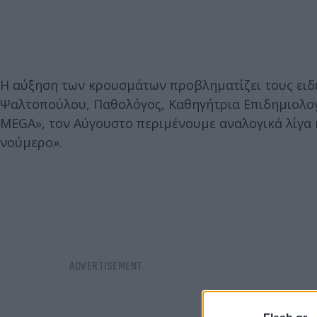
Η αύξηση των κρουσμάτων προβληματίζει τους ειδ
Ψαλτοπούλου, Παθολόγος, Καθηγήτρια Επιδημιολογ
MEGA», τον Αύγουστο περιμένουμε αναλογικά λίγα
νούμερο».