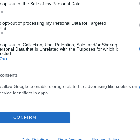
o opt-out of the Sale of my Personal Data.
In
to opt-out of processing my Personal Data for Targeted
ing.
In
o opt-out of Collection, Use, Retention, Sale, and/or Sharing
ersonal Data that Is Unrelated with the Purposes for which it
lected.
Out
ξηση στα κρούσματα, αυτή τη βδομάδα είναι σταθε
consents
 όμως σταδιακά πλησιάζει ειδικά σε κάποιες περιοχ
o allow Google to enable storage related to advertising like cookies on
evice identifiers in apps.
CONFIRM
ώση στους ρυθμούς που ο κόσμος σπεύδει να κάνει 
ς να κάνουν το εμβόλιο ακόμα και στις διακοπές το
Data Deletion
Data Access
Privacy Policy