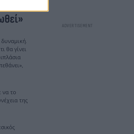
ωθεί»
 δυναμική.
ι θα γίνει
ριπλάσια
πεθάνει»,
 να το
υνέχεια της
εσικός