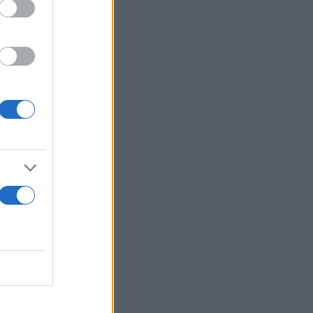
ροποιημένη.
ές».
το εμβόλιο,
υ, κάτι που