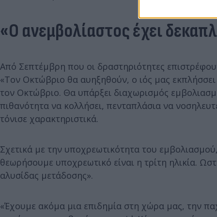
«Ο ανεμβολίαστος έχει δεκαπ
Από Σεπτέμβρη που οι δραστηριότητες επιστρέφουν
«Τον Οκτώβριο θα αυηξηθούν, ο ιός μας εκπλήσσει
τον Οκτώβριο. Θα υπάρξει διαχωρισμός εμβολιασμ
πιθανότητα να κολλήσει, πενταπλάσια να νοσηλευτ
τόνισε χαρακτηριστικά.
Σχετικά με την υποχρεωτικότητα του εμβολιασμού,
θεωρήσουμε υποχρεωτικό είναι η τρίτη ηλικία. Ωστ
αλυσίδας μετάδοσης».
«Έχουμε ακόμα μια επιδημία στη χώρα μας, την πα