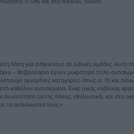
 ποσοστό 5-10% και στα παιδιά», τόνισε.
τρίτη δόση για ανθρώπους σε ειδικές ομάδες. Αυτό 
υάριο – Φεβρούαριο έχουν μικρότερο τίτλο αντισω
βλέπουμε ορισμένες κατηγορίες όπως οι 75 και πάνω
τό καθόλου αντισώματα. Ένας υγιής ενήλικας κρατ
η δυνατότητα τρίτης δόσης, εθελοντικά, και στο υγ
ει τα αντισώματά τους.»