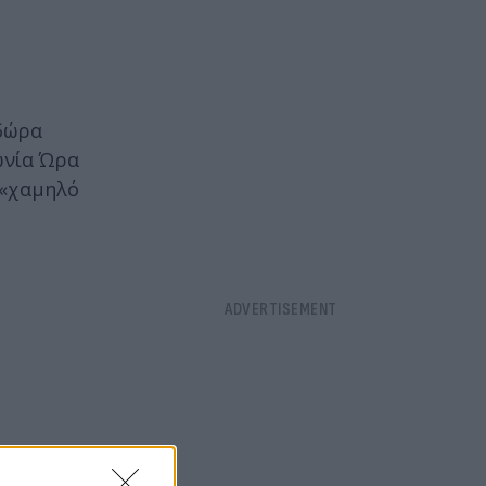
οδώρα
ωνία Ώρα
 «χαμηλό