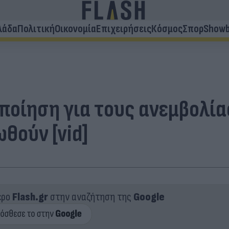
λάδα
Πολιτική
Οικονομία
Επιχειρήσεις
Κόσμος
Σπορ
Showb
ποίηση για τους ανεμβολία
θούν [vid]
ερο
Flash.gr
στην αναζήτηση της
Google