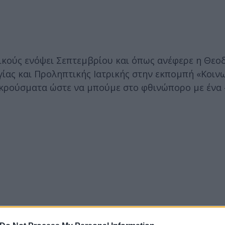
ικούς ενόψει Σεπτεμβρίου και όπως ανέφερε η Θε
ίας και Προληπτικής Ιατρικής στην εκπομπή «Κοιν
 κρούσματα ώστε να μπούμε στο φθινώπορο με ένα