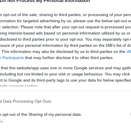
Do Not Process My Personal Information
to opt-out of the sale, sharing to third parties, or processing of your per
formation for targeted advertising by us, please use the below opt-out s
r selection. Please note that after your opt-out request is processed y
κυρίως σε αυτόν με τους θανάτους, που όπως είπε 
eing interest-based ads based on personal information utilized by us or
φείλεται στους εμβολιασμούς».
disclosed to third parties prior to your opt-out. You may separately opt-
losure of your personal information by third parties on the IAB’s list of
. This information may also be disclosed by us to third parties on the
IA
Participants
that may further disclose it to other third parties.
 that this website/app uses one or more Google services and may gath
including but not limited to your visit or usage behaviour. You may click 
η στο ΕΣΥ θα οδηγήσει σε επιλογή των ασθενών που
 to Google and its third-party tags to use your data for below specifi
ogle consent section.
περιοχές το ΕΣΥ είναι κορεσμένο. Όπως η Κρήτη πο
l Data Processing Opt Outs
o opt-out of the Sharing of my personal data.
In