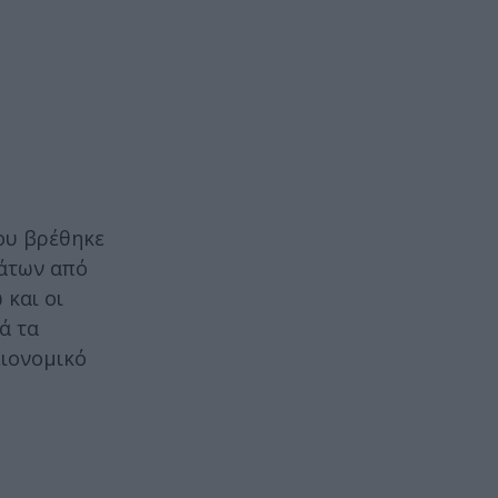
που βρέθηκε
μάτων από
 και οι
ά τα
ειονομικό