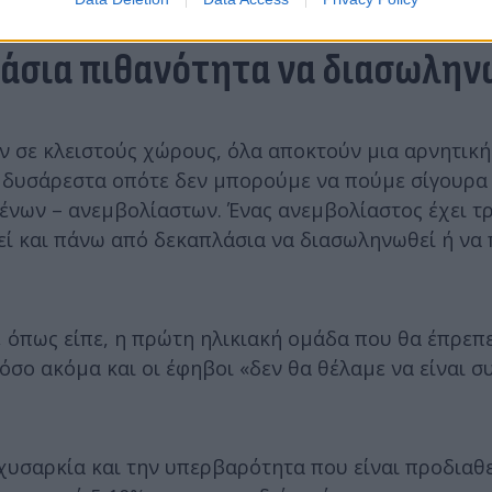
λάσια πιθανότητα να διασωλην
 σε κλειστούς χώρους, όλα αποκτούν μια αρνητική
 δυσάρεστα οπότε δεν μπορούμε να πούμε σίγουρα τ
ένων – ανεμβολίαστων. Ένας ανεμβολίαστος έχει τ
εί και πάνω από δεκαπλάσια να διασωληνωθεί ή να 
 όπως είπε, η πρώτη ηλικιακή ομάδα που θα έπρεπε
όσο ακόμα και οι έφηβοι «δεν θα θέλαμε να είναι σ
χυσαρκία και την υπερβαρότητα που είναι προδιαθ