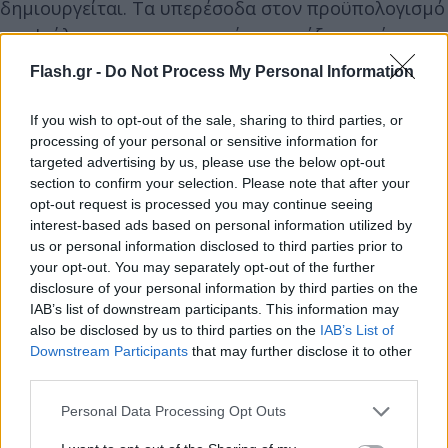
δημιουργείται. Τα υπερέσοδα στον προϋπολογισμό
τον Ιούλιο και οι τουριστικές εισπράξεις αφήνουν
δημοσιονομικό περιθώριο, ωστόσο οι συνεχείς
Flash.gr -
Do Not Process My Personal Information
ανατιμήσεις στην ενέργεια αφαιρούν σημαντικό
τμήμα του.
If you wish to opt-out of the sale, sharing to third parties, or
processing of your personal or sensitive information for
targeted advertising by us, please use the below opt-out
Οι υπολογισμοί για στήριξη των τιμολογίων έχουν
section to confirm your selection. Please note that after your
γίνει με τιμή περίπου 100 ευρώ/ Mwh. Εάν
opt-out request is processed you may continue seeing
interest-based ads based on personal information utilized by
συνεχιστούν οι υψηλές τιμές σε ρεύμα και φυσικό
us or personal information disclosed to third parties prior to
αέριο, το κόστος της επιδότησης έως το τέλος του
your opt-out. You may separately opt-out of the further
έτους, αρχής γενομένης από τον Σεπτέμβριο, θα
disclosure of your personal information by third parties on the
κινηθεί άνω του 1 δισ. ευρώ που διατίθεται. Ήτοι, ο
IAB’s list of downstream participants. This information may
also be disclosed by us to third parties on the
IAB’s List of
προϋπολογισμός θα πρέπει να καλύπτει έως και
Downstream Participants
that may further disclose it to other
400 εκατ. ευρώ μηνιαίως. Κατά συνέπεια, ένα
third parties.
σημαντικό μέρος από τον δημοσιονομικό χώρο θα
Please note that this website/app uses one or more Google
Personal Data Processing Opt Outs
οδεύσει για τη συνέχιση της επιδότησης των
services and may gather and store information including but
τιμολογίων ρεύματος, αφαιρώντας ποσά από άλλες