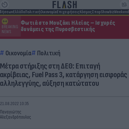
ιδήσεων
Ελλάδα
Πολιτική
Οικονομία
Επιχειρήσεις
Κόσμος
Σπορ
Showbiz
Weekend
Φωτιά στο Μουζάκι Ηλείας – Ισχυρές
BREAKING
δυνάμεις της Πυροσβεστικής
NEWS
Οικονομία
Πολιτική
Μέτρα στήριξης στη ΔΕΘ: Επιταγή
ακρίβειας, Fuel Pass 3, κατάργηση εισφοράς
αλληλεγγύης, αύξηση κατώτατου
21.08.2022 10:35
Παναγιώτης
Αλεξανδρόπουλος