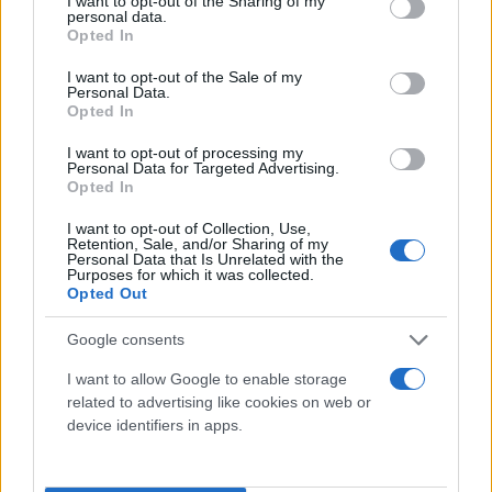
not limited to your visit or usage behaviour. You may click to
I want to opt-out of the Sharing of my
personal data.
παρεμβάσεις. Με δεδομένο εξάλλου, ότι τα μέτρα
grant or deny consent to Google and its third-party tags to
Opted In
use your data for below specified purposes in below Google
στήριξης που θα ανακοινωθούν επ' ουδενί πρέπει
consent section.
I want to opt-out of the Sale of my
να πλήξουν τον στόχο για πρωτογενές πλεόνασμα.
Personal Data.
Opted In
Οι αυξήσεις στο φυσικό αέριο θα κρίνουν τις
I want to opt-out of processing my
Personal Data for Targeted Advertising.
παροχές
Opted In
I want to opt-out of Collection, Use,
Τόσο ο υπουργός Οικονομικών Χρήστος
Retention, Sale, and/or Sharing of my
Personal Data that Is Unrelated with the
Σταϊκούρας, όσο και ο αναπληρωτής Θόδωρος
Purposes for which it was collected.
Opted Out
Σκυλακάκης, δεν παύουν να διαμηνύουν ότι όσο
υψηλότερα κινείται η τιμή του φυσικού αερίου
Google consents
(είναι ήδη δεκαπλάσια σε σχέση με πριν από τον
I want to allow Google to enable storage
πόλεμο στην Ουκρανία), τόσο μεγαλύτερη θα
related to advertising like cookies on web or
καθίσταται η ανάγκη στήριξης των πολιτών. Πόσω
device identifiers in apps.
μάλλον που οι προβλέψεις της Ρωσίας κάνουν λόγο
για υπερδιπλασιασμό της μέσης τιμής του φυσικού