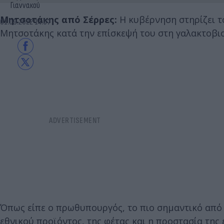
Γιαννακού
Μητσοτάκης από Σέρρες:
Η κυβέρνηση στηρίζει τ
01.09.2022 14:07
Μητσοτάκης κατά την επίσκεψή του στη γαλακτοβιο
Όπως είπε ο πρωθυπουργός, το πιο σημαντικό από 
εθνικού προϊόντος, της φέτας και η προστασία της