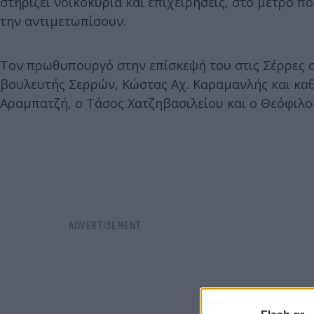
στηρίζει νοικοκυριά και επιχειρήσεις, στο μέτρο 
την αντιμετωπίσουν.
Τον πρωθυπουργό στην επίσκεψή του στις Σέρρες
βουλευτής Σερρών, Κώστας Αχ. Καραμανλής και καθ
Αραμπατζή, ο Τάσος Χατζηβασιλείου και ο Θεόφιλο