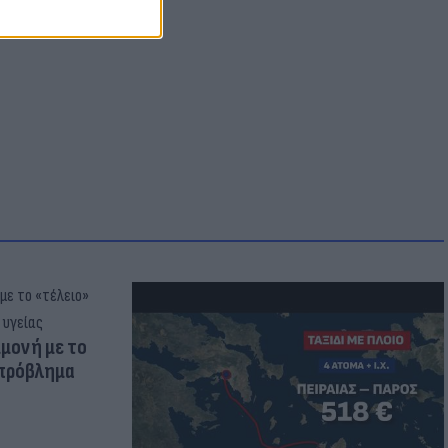
μμονή με το
 πρόβλημα