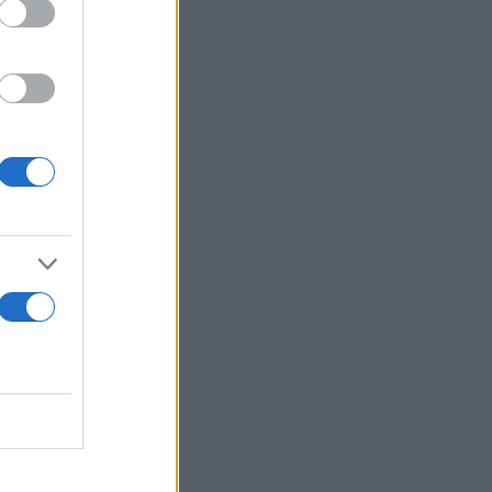
ριστούμε
 και εργασία
λάδα, ως
ου και