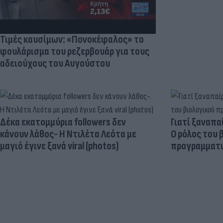
Τιμές καυσίμων: «Πονοκέφαλος» το
φουλάρισμα του ρεζερβουάρ για τους
αδειούχους του Αυγούστου
Δέκα εκατομμύρια followers δεν
Γιατί ξαναπα
κάνουν λάθος- Η Ντιλέτα Λεότα με
Ο ρόλος του 
μαγιό έγινε ξανά viral (photos)
προγραμματι