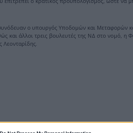
που επιτρέπει ο κρατικός προϋπολογισμός, ώστε να 
 συνόδευαν ο υπουργός Υποδομών και Μεταφορών κ
ώς και άλλοι τρεις βουλευτές της ΝΔ στο νομό, η 
ς Λεονταρίδης.