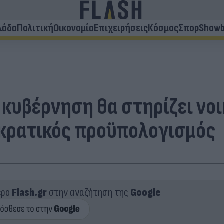
λάδα
Πολιτική
Οικονομία
Επιχειρήσεις
Κόσμος
Σπορ
Showb
κυβέρνηση θα στηρίζει νοικ
ο κρατικός προϋπολογισμός
ερο
Flash.gr
στην αναζήτηση της
Google