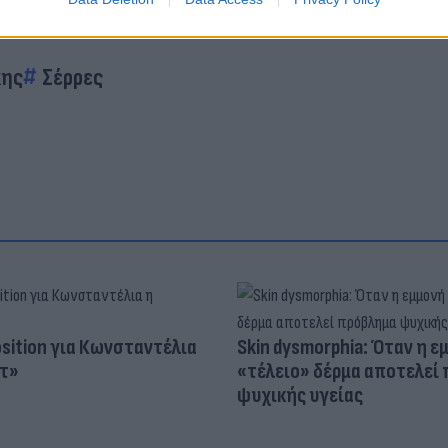
κης
Σέρρες
osition για Κωνσταντέλια
Skin dysmorphia: Όταν η ε
τ»
«τέλειο» δέρμα αποτελεί
ψυχικής υγείας