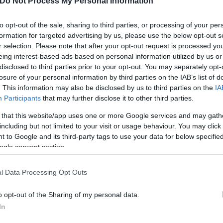
Do Not Process My Personal Information
to opt-out of the sale, sharing to third parties, or processing of your per
formation for targeted advertising by us, please use the below opt-out s
r selection. Please note that after your opt-out request is processed y
Σούλι
eing interest-based ads based on personal information utilized by us or
disclosed to third parties prior to your opt-out. You may separately opt-
losure of your personal information by third parties on the IAB’s list of
. This information may also be disclosed by us to third parties on the
IA
τοίκων, σε απόσταση δέκα χιλιομέτρων από την πόλ
Participants
that may further disclose it to other third parties.
α δει το νέο κτήριο του Δημοτικού Σχολείου που η
 that this website/app uses one or more Google services and may gath
including but not limited to your visit or usage behaviour. You may click 
 to Google and its third-party tags to use your data for below specifi
ogle consent section.
χθηκαν ο δήμαρχος Εμμανουήλ Παπά, Δημήτρης Νότ
ι αρκετοί μαθητές.
l Data Processing Opt Outs
o opt-out of the Sharing of my personal data.
ογραφήθηκε μαζί τους και απευθυνόμενος σε μαθητ
In
τρέψουν στα θρανία. Συνομίλησε με κατοίκους και η