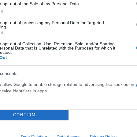
ευθύνθηκε στον πρωθυπουργό, λέγοντας: «Σας ευχα
o opt-out of the Sale of my Personal Data.
σε η ίδια, το 2012 έφυγε στη Βρετανία για σπουδές
In
 ως δασκάλα, διότι αισθάνεται πιο ασφαλής στην Ελ
to opt-out of processing my Personal Data for Targeted
ς.
ing.
In
o opt-out of Collection, Use, Retention, Sale, and/or Sharing
Σχολείο, ξεναγήθηκε στους χώρους του νέου κτιρί
ersonal Data that Is Unrelated with the Purposes for which it
lected.
Out
ερο
Flash.gr
στην αναζήτηση της
Google
consents
o allow Google to enable storage related to advertising like cookies on
evice identifiers in apps.
CONFIRM
Data Deletion
Data Access
Privacy Policy