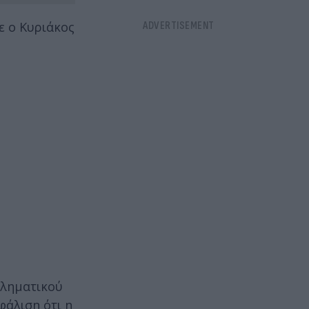
ε ο Κυριάκος
βληματικού
φάλιση ότι η