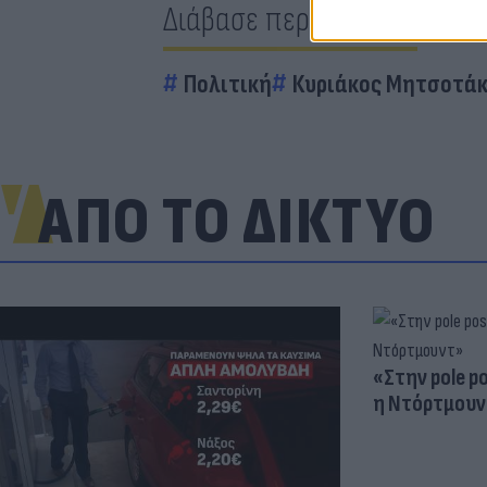
Διάβασε περισσότερα
Πολιτική
Κυριάκος Μητσοτά
ΑΠΟ ΤΟ ΔΙΚΤΥΟ
«Στην pole p
η Ντόρτμουν