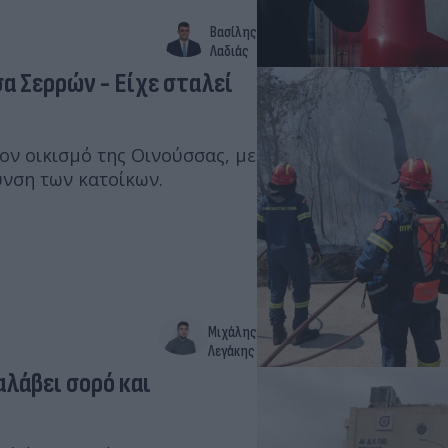
Βασίλης
Λαδιάς
α Σερρών - Είχε σταλεί
ον οικισμό της Οινούσσας, με
υνση των κατοίκων.
Μιχάλης
Λεγάκης
αλάβει σορό και