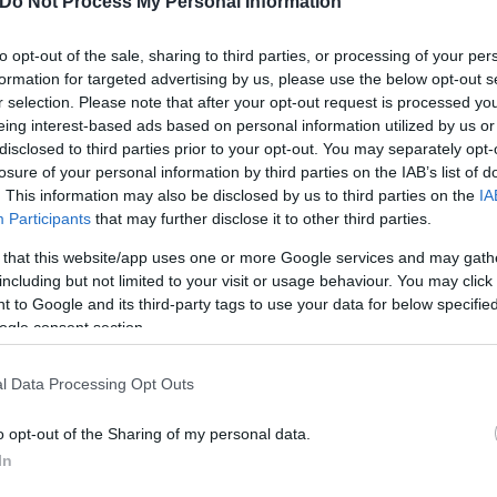
Do Not Process My Personal Information
ου μέσα στο διαμέρισμά του
to opt-out of the sale, sharing to third parties, or processing of your per
formation for targeted advertising by us, please use the below opt-out s
r selection. Please note that after your opt-out request is processed y
eing interest-based ads based on personal information utilized by us or
disclosed to third parties prior to your opt-out. You may separately opt-
losure of your personal information by third parties on the IAB’s list of
. This information may also be disclosed by us to third parties on the
IA
Participants
that may further disclose it to other third parties.
Μαρία
 that this website/app uses one or more Google services and may gath
Κατρινάκη
including but not limited to your visit or usage behaviour. You may click 
 to Google and its third-party tags to use your data for below specifi
ogle consent section.
l Data Processing Opt Outs
o opt-out of the Sharing of my personal data.
In