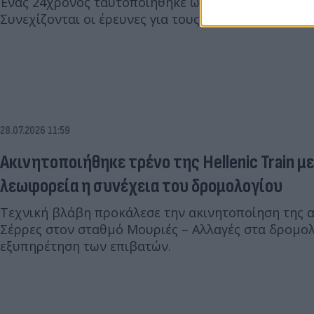
Ένας 24χρονος ταυτοποιήθηκε ως το άτομο που πα
Συνεχίζονται οι έρευνες για τους συνεργούς.
28.07.2026 11:59
Ακινητοποιήθηκε τρένο της Hellenic Train μ
λεωφορεία η συνέχεια του δρομολογίου
Τεχνική βλάβη προκάλεσε την ακινητοποίηση της 
Σέρρες στον σταθμό Μουριές – Αλλαγές στα δρομολ
εξυπηρέτηση των επιβατών.