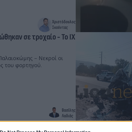
Χριστόδουλος
Σκούντας
ώθηκαν σε τροχαίο - Το ΙΧ
Παλαιοκώμης – Νεκροί οι
ός του φορτηγού.
Βασίλης
Λαδιάς
 - Ανθρωποκτονία δείχνει