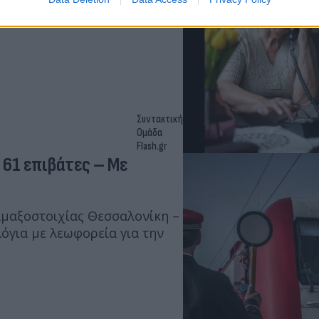
ραλάμβανε τα κλοπιμαία –
Συντακτική
Ομάδα
Flash.gr
ε 61 επιβάτες – Με
αμαξοστοιχίας Θεσσαλονίκη –
όγια με λεωφορεία για την