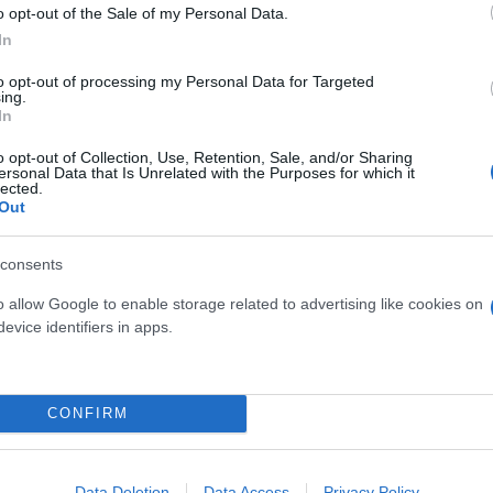
o opt-out of the Sale of my Personal Data.
In
ακώθηκε από το τρακτέρ
to opt-out of processing my Personal Data for Targeted
ing.
In
o opt-out of Collection, Use, Retention, Sale, and/or Sharing
ερρών, αλλά δυστυχώς ήταν
ersonal Data that Is Unrelated with the Purposes for which it
lected.
.
Out
consents
o allow Google to enable storage related to advertising like cookies on
evice identifiers in apps.
Συντακτική
Ομάδα
Flash.gr
λπο του ΔΕΔΔΗΕ –
CONFIRM
Data Deletion
Data Access
Privacy Policy