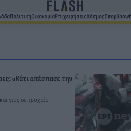
λάδα
Πολιτική
Οικονομία
Επιχειρήσεις
Κόσμος
Σπορ
Showb
ρες: «Κάτι απέσπασε την
αι γιος σε τροχαίο.