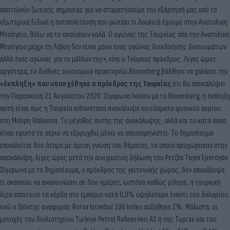
αποτελούν ζωτικής σημασίας για να σταματήσουμε την εξάρτησή μας από το
εξωτερικό.Ειδικά η αντιπολίτευση που ρωτάει τι δουλειά έχουμε στην Ανατολική
Μεσόγειο, θέλω να το ακούσουν καλά. Ο αγώνας της Τουρκίας από την Ανατολική
Μεσόγειο μέχρι τη Λιβύη δεν είναι μόνο ένας αγώνας διεκδίκησης δικαιωμάτων
αλλά ένας αγώνας για το μέλλον της», είπε ο Τούρκος πρόεδρος. Λίγες ώρες
αργότερα, το διεθνές οικονομικό πρακτορείο Bloomberg βάλθηκε να χαλάσει την
«έκπληξη» που υποσχέθηκε ο πρόεδρος της Τουρκίας
ότι θα αποκαλύψει
την Παρασκευή 21 Αυγούστου 2020. Σύμφωνα λοιπόν με το Bloomberg, η έκπληξη
αυτή είναι πως η Τουρκία πιθανότατα ανακάλυψε κοιτάσματα φυσικού αερίου
στη Μαύρη Θάλασσα. Το μέγεθος αυτής της ανακάλυψης, αλλά και το κατά πόσο
είναι εφικτό το αέριο να εξορυχθεί μένει να αποσαφηνιστεί. Το δημοσίευμα
επικαλείται δύο άτομα με άμεση γνώση του θέματος, τα οποία προχώρησαν στην
αποκάλυψη, λίγες ώρες μετά την αινιγματική δήλωση του Ρετζέπ Ταγίπ Ερντογάν.
Σύμφωνα με το δημοσίευμα, ο πρόεδρος της γειτονικής χώρας, δεν αποκάλυψε
τι σκοπεύει να ανακοινώσει σε δύο ημέρες, ωστόσο καθώς μίλησε, η τουρκική
λίρα επέκτεινε τα κέρδη στο εμπόριο κατά 0,9% υψηλότερα έναντι του δολαρίου,
ενώ ο δείκτης αναφοράς Borsa Istanbul 100 Index αυξήθηκε 2%. Μάλιστα, οι
μετοχές του διυλιστηρίου Turkiye Petrol Rafinerileri AS ή της Tupras και του