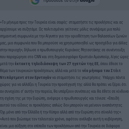
«Το μήνυμα προς την Τουρκία είναι σαφές: σταματήστε τις προκλήσεις και ας
αρχίσουμε να συζητάμε. Ως πολιτισμένοι γείτονες μόλις συνάψαμε μια πολύ
σημαντική συμφωνία με την Αίγυπτο για την οριοθέτηση των θαλασσίων ζωνών
μας, μια συμφωνία που θα μπορούσε να χρησιμοποιηθεί ως προσχέδιο για άλλες
στην περιοχή», δήλωσε ο πρωθυπουργός Κυριάκος Μητσοτάκης σε συνέντευξη
που παραχώρησε στο CNN και στη δημοσιογράφο Κριστιάν Αμανπούρ, λίγες ώρες
μετά την
έκτακτη τηλεδιάσκεψη των 27 ηγετών της ΕΕ
, όπου έθεσε το
θέμα των τουρκικών προκλήσεων, αλλά και μετά το
νέο μήνυμα του Στέιτ
Ντιπάρτμεντ στον Ερντογάν
να σταματήσει τις γεωτρήσεις. Υπάρχει πάντα
χώρος για να αλλάξει η Τουρκία την προσέγγισή της αλλά θα πρέπει να ξέρει ότι
αν συνεχίσει σ’ αυτήν την πορεία, θα υπάρξουν συνέπειες και θα έθετε σε κίνδυνο
τη σχέση της με την Ευρώπη, ανέφερε ο πρωθυπουργός και τόνισε: «Επειδή
αυτού του είδους οι προκλήσεις απλώς δεν μπορούν να μείνουν αναπάντητες.
Όχι μόνο από την Ελλάδα ή την Κύπρο αλλά από την Ευρώπη στο σύνολό της».
«Αυτό που βιώσαμε τον τελευταίο χρόνο, αφότου ανέλαβε αυτή η κυβέρνηση,
είναι μια αύξηση στο επίπεδο των προκλήσεων από την Τουρκία σε διάφορα