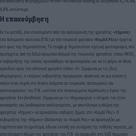
κατασκευαστή πετροχημικών Petkim Petrokimya Holding AS αυξήθηκαν 8,1% και
9,9% αντίστοιχα.
Η επακούμβηση
Εν τω μεταξύ, ένα ντοκουμέντο από την πρόσκρουση της φρεγάτας «
Λήμνος
»
του πολεμικού ναυτικού (Π.Ν.) με την τουρκική φρεγάτα «
Κεμάλ Ρέις
» έρχεται
στο φως της δημοσιότητας.Το zougla.gr δημοσιεύεσε σχετική φωτογραφία, που
προέρχεται από τη δεξιά πρυμναία πλευρά της τουρκικής φρεγάτας τύπου ΜΕΚΟ,
ο κυβερνήτης της οποίας προσπάθησε να προσπεράσει και να τη φέρει σε θέση
εμποδίου προς την ελληνική φρεγάτα τύπου «S». Σύμφωνα με τις ίδιες
πληροφορίες, ο τούρκος κυβερνήτης προχώρησε, πρακτικά, σε μια κίνηση η
οποία είναι συχνή στο Αιγαίο ανάμεσα σε τουρκικές ακταιωρούς και
κανονιοφόρους του Π.Ν., ωστόσο στη συγκεκριμένη περίπτωση ο όγκος της
φρεγάτας δεν βοηθούσε. Σύμφωνα με τις πληροφορίες ο ελιγμός του ήταν
ανεπαρκής και λανθασμένα υπολογισμένος, με αποτέλεσμα η πλώρη της
φρεγάτας «Λήμνος» να προκαλέσει σοβαρές ζημιές στο «Κεμάλ Ρέις». Ο
κυβερνήτης της «Λήμνος» βλέποντας το «Κεμάλ Ρέις» να προσεγγίζει με
ταχύτητα από τα αριστερά, έδωσε εντολή για συνέχιση της ευθείας πορείας, με
αποτέλεσμα η πλώρη της φρεγάτας του Π.Ν. να καρφωθεί στο δεξί πρυμναίο