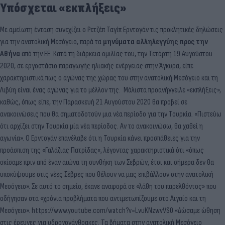
Υπόσχεται «εκπλήξεις»
Με αμείωτη ένταση συνεχίζει ο Ρετζέπ Ταγίπ Ερντογάν τις προκλητικές δηλώσεις
για την ανατολική Μεσόγειο, παρά τα
μηνύματα αλληλεγγύης προς
την
Αθήνα
από την ΕΕ. Κατά τη διάρκεια ομιλίας του, την Τετάρτη 19 Αυγούστου
2020, σε εργοστάσιο παραγωγής ηλιακής ενέργειας στην Άγκυρα, είπε
χαρακτηριστικά πως ο αγώνας της χώρας του στην ανατολική Μεσόγειο και τη
Λιβύη είναι ένας αγώνας για το μέλλον της. Μάλιστα προανήγγειλε «εκπλήξεις»,
καθώς, όπως είπε, την Παρασκευή 21 Αυγούστου 2020 θα προβεί σε
ανακοινώσεις που θα σηματοδοτούν μια νέα περίοδο για την Τουρκία. «Πιστεύω
ότι αρχίζει στην Τουρκία μία νέα περίοδος. Αν το ανακοινώσω, θα χαθεί η
αγωνία». Ο Ερντογάν επανέλαβε ότι η Τουρκία κάνει προσπάθειες για την
προάσπιση της «Γαλάζιας Πατρίδας«, λέγοντας χαρακτηριστικά ότι «όπως
σκίσαμε πριν από έναν αιώνα τη συνθήκη των Σεβρών, έτσι και σήμερα δεν θα
υποκύψουμε στις νέες Σέβρες που θέλουν να μας επιβάλλουν στην ανατολική
Μεσόγειο». Σε αυτό το σημείο, έκανε αναφορά σε «λάθη του παρελθόντος» που
οδήγησαν στα «χρόνια προβλήματα που αντιμετωπίζουμε στο Αιγαίο και τη
Μεσόγειο». https://www.youtube.com/watch?v=LvuKNzwvVS0 «Δώσαμε ώθηση
στις έρευνες για υδρογονάνθρακες. Τα βήματα στην ανατολική Μεσόγειο