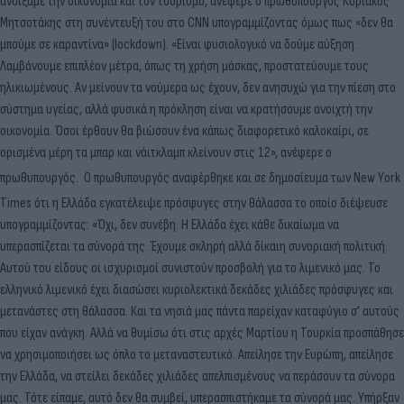
ανοίξαμε την οικονομία και τον τουρισμό, ανέφερε ο πρωθυπουργός Κυριάκος
Μητσοτάκης στη συνέντευξή του στο CNN υπογραμμίζοντας όμως πως «δεν θα
μπούμε σε καραντίνα» (lockdown). «Είναι φυσιολογικό να δούμε αύξηση.
Λαμβάνουμε επιπλέον μέτρα, όπως τη χρήση μάσκας, προστατεύουμε τους
ηλικιωμένους. Αν μείνουν τα νούμερα ως έχουν, δεν ανησυχώ για την πίεση στο
σύστημα υγείας, αλλά φυσικά η πρόκληση είναι να κρατήσουμε ανοιχτή την
οικονομία. Όσοι έρθουν θα βιώσουν ένα κάπως διαφορετικό καλοκαίρι, σε
ορισμένα μέρη τα μπαρ και νάιτκλαμπ κλείνουν στις 12», ανέφερε ο
πρωθυπουργός.
Ο πρωθυπουργός αναφέρθηκε και σε δημοσίευμα των Νew Υork
Τimes ότι η Ελλάδα εγκατέλειψε πρόσφυγες στην θάλασσα το οποίο διέψευσε
υπογραμμίζοντας: «Όχι, δεν συνέβη. Η Ελλάδα έχει κάθε δικαίωμα να
υπερασπίζεται τα σύνορά της. Έχουμε σκληρή αλλά δίκαιη συνοριακή πολιτική.
Αυτού του είδους οι ισχυρισμοί συνιστούν προσβολή για το λιμενικό μας. Το
ελληνικό λιμενικό έχει διασώσει κυριολεκτικά δεκάδες χιλιάδες πρόσφυγες και
μετανάστες στη θάλασσα. Και τα νησιά μας πάντα παρείχαν καταφύγιο σ’ αυτούς
που είχαν ανάγκη. Αλλά να θυμίσω ότι στις αρχές Μαρτίου η Τουρκία προσπάθησε
να χρησιμοποιήσει ως όπλο το μεταναστευτικό. Απείλησε την Ευρώπη, απείλησε
την Ελλάδα, να στείλει δεκάδες χιλιάδες απελπισμένους να περάσουν τα σύνορα
μας. Τότε είπαμε, αυτό δεν θα συμβεί, υπερασπιστήκαμε τα σύνορά μας. Υπήρξαν