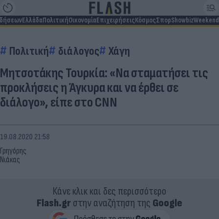
ιδήσεων
Ελλάδα
Πολιτική
Οικονομία
Επιχειρήσεις
Κόσμος
Σπορ
Showbiz
Weekend
Πολιτική
διάλογος
Χάγη
Μητσοτάκης Τουρκία: «Να σταματήσει τις
προκλήσεις η Άγκυρα και να έρθει σε
διάλογο», είπε στο CNN
19.08.2020 21:58
Γρηγόρης
Νιάκας
Κάνε κλικ και δες περισσότερο
Flash.gr
στην αναζήτηση της
Google