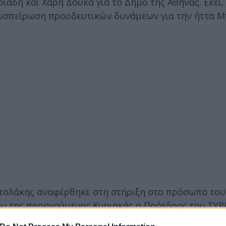
δη και Χάρη Δούκα για το Δήμο της Αθήνας. Εκεί, 
συσπείρωση προοδευτικών δυνάμεων για την ήττα Μ
στολάκης αναφέρθηκε στη στήριξη στο πρόσωπο του
δυ της προηγούμενης Κυριακής ο Πρόεδρος του ΣΥΡ
 τη Θεσσαλία, όσο και σε σχέση με τους δύο μεγάλ