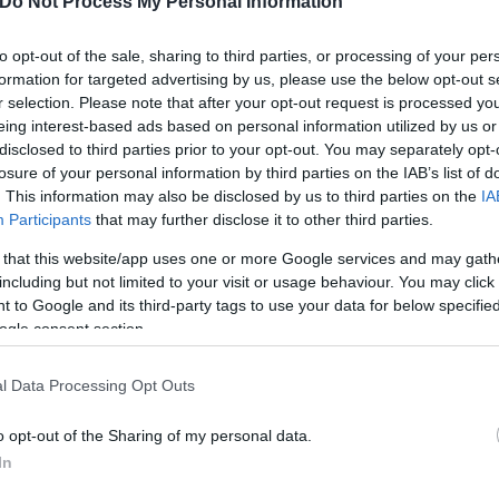
Do Not Process My Personal Information
ών συγκλίσεων απέναντι στη γαλάζια παράταξη.
to opt-out of the sale, sharing to third parties, or processing of your per
formation for targeted advertising by us, please use the below opt-out s
ές σαφές ότι το πρόβλημα των αυτοδιοικητικών «
r selection. Please note that after your opt-out request is processed y
αθαρίζοντας ότι οι απόψεις Αποστολάκη είναι προσω
eing interest-based ads based on personal information utilized by us or
συνέντευξη. Στο ίδιο μήκος κύματος, υπενθυμίζουν 
disclosed to third parties prior to your opt-out. You may separately opt-
πλώσει τις προθέσεις του κόμματος ενόψει της 14η
losure of your personal information by third parties on the IAB’s list of
. This information may also be disclosed by us to third parties on the
IA
ίζουν ότι η στήριξη προοδευτικών υποψηφίων στο δ
Participants
that may further disclose it to other third parties.
.
 that this website/app uses one or more Google services and may gath
including but not limited to your visit or usage behaviour. You may click 
 to Google and its third-party tags to use your data for below specifi
ogle consent section.
l Data Processing Opt Outs
o opt-out of the Sharing of my personal data.
In