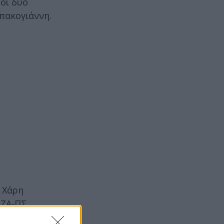
οι δύο
πακογιάννη.
 Χάρη
ΙΖΑ-ΠΣ
ους Δήμους