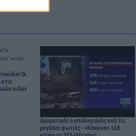
οικίδια! Οι
 στις
τικών ειδών
Δραματικός ο απολογισμός από τις
μεγάλες φωτιές - «Κόκκινα» 118
κτίρια σε 325 ελέγχους