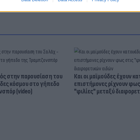
ός στην παρουσίαση του
Και οι μαϊμούδες έχουν κατ
άδες κόσμου στο γήπεδο
επιστήμονες ρίχνουν φως
σπόρ (video)
"φιλίες" μεταξύ διαφορε