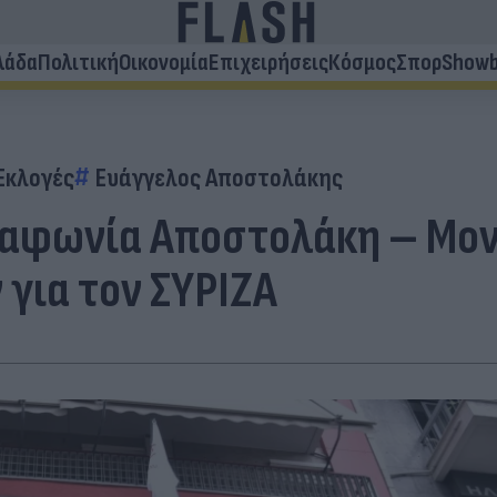
λάδα
Πολιτική
Οικονομία
Επιχειρήσεις
Κόσμος
Σπορ
Showb
Εκλογές
Ευάγγελος Αποστολάκης
αραφωνία Αποστολάκη – Μο
για τον ΣΥΡΙΖΑ