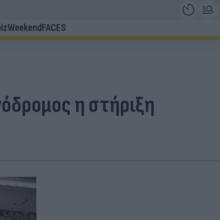
iz
Weekend
FACES
νόδρομος η στήριξη