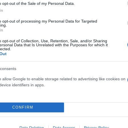
o opt-out of the Sale of my Personal Data.
In
to opt-out of processing my Personal Data for Targeted
ing.
ερο
Flash.gr
στην αναζήτηση της
Google
In
o opt-out of Collection, Use, Retention, Sale, and/or Sharing
ersonal Data that Is Unrelated with the Purposes for which it
lected.
Out
consents
o allow Google to enable storage related to advertising like cookies on
evice identifiers in apps.
CONFIRM
Αυτοδιοικητικές Εκλογές
Ευάγγελος Αποστολάκ
Data Deletion
Data Access
Privacy Policy