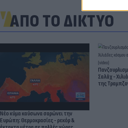
ΑΠΟ ΤΟ ΔΙΚΤΥΟ
Πανζουρλισμ
Σαλάχ - Χιλι
της Τραμπζον
Νέο κύμα καύσωνα σαρώνει την
Ευρώπη: Θερμοκρασίες - ρεκόρ &
έκτακτα μέτρα σε πολλές χώρες