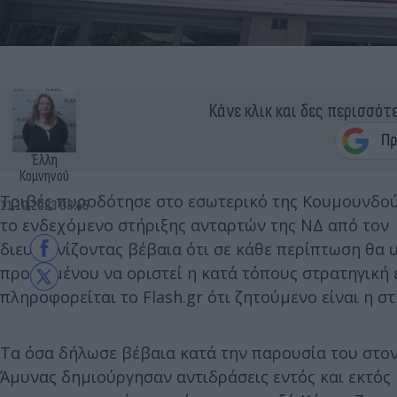
Κάνε κλικ και δες περισσότ
Έλλη
Κομνηνού
Τριβές πυροδότησε στο εσωτερικό της Κουμουνδο
11.10.2023 08:45
το ενδεχόμενο στήριξης ανταρτών της ΝΔ από τον
διευκρινίζοντας βέβαια ότι σε κάθε περίπτωση θα 
προκειμένου να οριστεί η κατά τόπους στρατηγική ε
πληροφορείται το Flash.gr ότι ζητούμενο είναι η 
Τα όσα δήλωσε βέβαια κατά την παρουσία του στον
Άμυνας δημιούργησαν αντιδράσεις εντός και εκτό