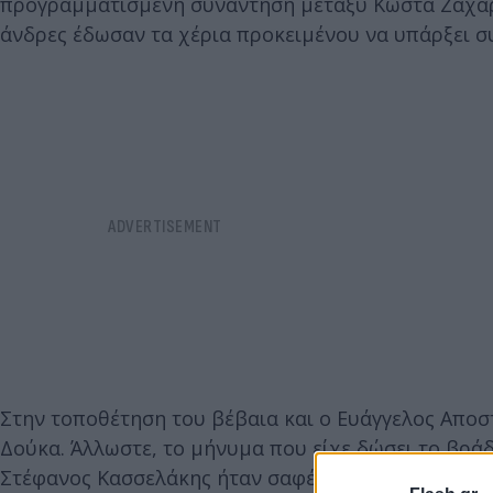
προγραμματισμένη συνάντηση μεταξύ Κώστα Ζαχαριά
άνδρες έδωσαν τα χέρια προκειμένου να υπάρξει 
Στην τοποθέτηση του βέβαια και ο Ευάγγελος Απο
Δούκα. Άλλωστε, το μήνυμα που είχε δώσει το βρά
Στέφανος Κασσελάκης ήταν σαφές τόσο σε σχέση με