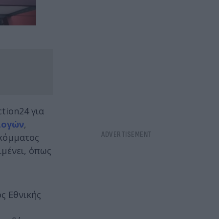
tion24 για
λογών
,
 κόμματος
ιμένει, όπως
ς Εθνικής