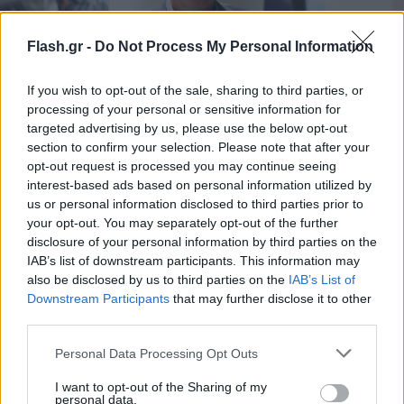
Flash.gr -
Do Not Process My Personal Information
If you wish to opt-out of the sale, sharing to third parties, or
processing of your personal or sensitive information for
Είδαν τον Αποστολάκη και άρχισαν να «βγάζουν
targeted advertising by us, please use the below opt-out
section to confirm your selection. Please note that after your
καπνούς»
opt-out request is processed you may continue seeing
interest-based ads based on personal information utilized by
10.09.2025 07:00
ΑΝΙΧΝΕΥΤΗΣ
us or personal information disclosed to third parties prior to
your opt-out. You may separately opt-out of the further
disclosure of your personal information by third parties on the
IAB’s list of downstream participants. This information may
also be disclosed by us to third parties on the
IAB’s List of
Downstream Participants
that may further disclose it to other
third parties.
Please note that this website/app uses one or more Google
Personal Data Processing Opt Outs
services and may gather and store information including but
not limited to your visit or usage behaviour. You may click to
I want to opt-out of the Sharing of my
personal data.