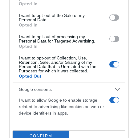
grant or deny consent to Google and its third-party tags to
Opted In
use your data for below specified purposes in below Google
Νέες προσχωρήσεις στο ΠΑΣΟΚ;
consent section.
I want to opt-out of the Sale of my
Personal Data.
Opted In
19.06.2025 07:00
ΑΝΙΧΝΕΥΤΗΣ
I want to opt-out of processing my
Personal Data for Targeted Advertising.
Opted In
I want to opt-out of Collection, Use,
Retention, Sale, and/or Sharing of my
Personal Data that Is Unrelated with the
Purposes for which it was collected.
Opted Out
Google consents
I want to allow Google to enable storage
related to advertising like cookies on web or
Παππάς «έκλεισε», Αποστολάκης ακολουθεί (;)
device identifiers in apps.
05.03.2025 07:00
ΑΝΙΧΝΕΥΤΗΣ
CONFIRM