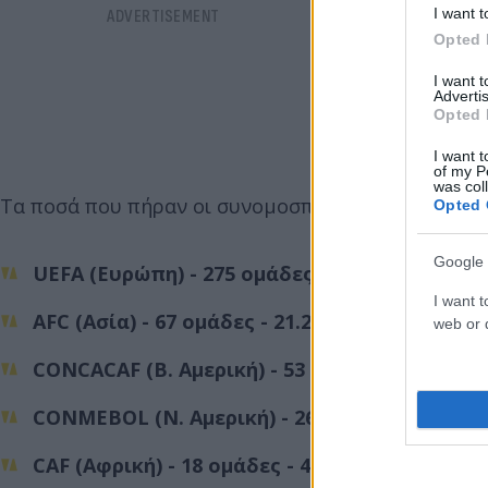
I want t
Opted 
I want 
Advertis
Opted 
I want t
of my P
was col
Τα ποσά που πήραν οι συνομοσπονδίες
Opted 
Google 
UEFA (Ευρώπη) - 275 ομάδες - 142.252.078 ευ
I want t
AFC (Ασία) - 67 ομάδες - 21.294.433 ευρώ
web or d
CONCACAF (Β. Αμερική) - 53 ομάδες - 13.831.9
CONMEBOL (Ν. Αμερική) - 26 ομάδες - 5.230.6
CAF (Αφρική) - 18 ομάδες - 4.091.092 ευρώ