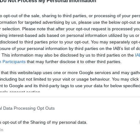
Do Not Process My Personal Information
to opt-out of the sale, sharing to third parties, or processing of your per
formation for targeted advertising by us, please use the below opt-out s
r selection. Please note that after your opt-out request is processed y
eing interest-based ads based on personal information utilized by us or
disclosed to third parties prior to your opt-out. You may separately opt-
losure of your personal information by third parties on the IAB’s list of
σή της αναφέρει αναλυτικά όλα τα χρήματα που μ
. This information may also be disclosed by us to third parties on the
IA
κατομμύρια ευρώ για τις ομάδες της.
Participants
that may further disclose it to other third parties.
 that this website/app uses one or more Google services and may gath
including but not limited to your visit or usage behaviour. You may click 
 ευρώ και στην τρίτη θέση η Βόρεια και κεντρική Αμ
 to Google and its third-party tags to use your data for below specifi
ogle consent section.
l Data Processing Opt Outs
o opt-out of the Sharing of my personal data.
In