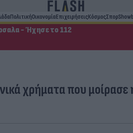
λάδα
Πολιτική
Οικονομία
Επιχειρήσεις
Κόσμος
Σπορ
Showb
σαλα - Ήχησε το 112
ικά χρήματα που μοίρασε η