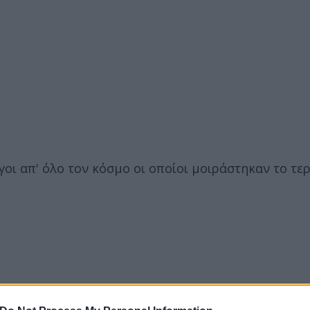
οι απ' όλο τον κόσμο οι οποίοι μοιράστηκαν το τε