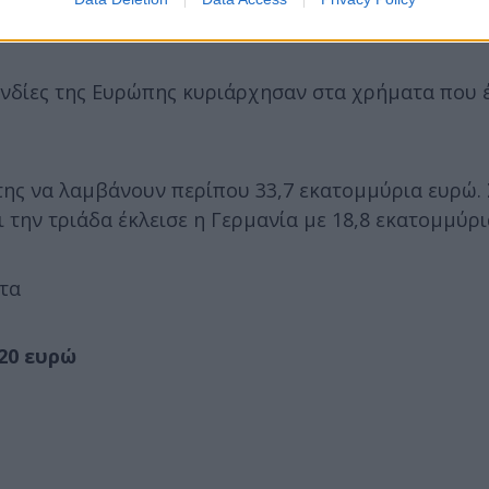
νδίες της Ευρώπης κυριάρχησαν στα χρήματα που 
της να λαμβάνουν περίπου 33,7 εκατομμύρια ευρώ.
 την τριάδα έκλεισε η Γερμανία με 18,8 εκατομμύρι
τα
20 ευρώ