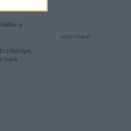
έλαβαν οι
 Στη δεύτερη
α ευρώ.