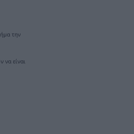
νήμα την
ν να είναι