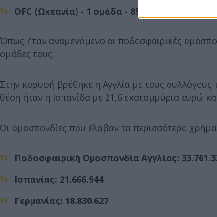
OFC (Ωκεανία) - 1 ομάδα - 85.775 ευρώ
Όπως ήταν αναμενόμενο οι ποδοσφαιρικές ομοσπο
ομάδες τους.
Στην κορυφή βρέθηκε η Αγγλία με τους συλλόγους 
θέση ήταν η Ισπανίδα με 21,6 εκατομμύρια ευρώ και
Οι ομοσπονδίες που έλαβαν τα περισσότερα χρήμα
Ποδοσφαιρική Ομοσπονδία Αγγλίας: 33.761.3
Ισπανίας: 21.666.944
Γερμανίας: 18.830.627