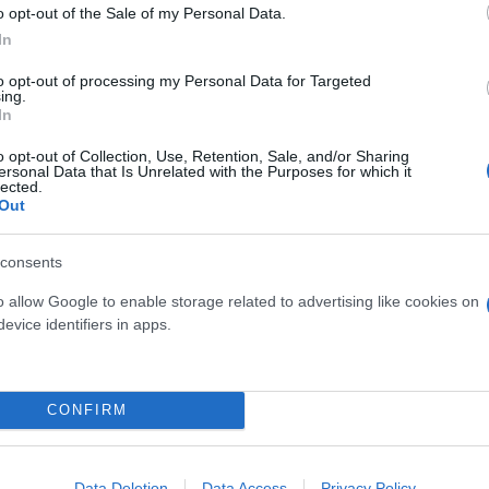
o opt-out of the Sale of my Personal Data.
In
to opt-out of processing my Personal Data for Targeted
ing.
In
o opt-out of Collection, Use, Retention, Sale, and/or Sharing
ersonal Data that Is Unrelated with the Purposes for which it
lected.
Out
consents
ρώ
o allow Google to enable storage related to advertising like cookies on
evice identifiers in apps.
46 ευρώ
CONFIRM
84 ευρώ
Data Deletion
Data Access
Privacy Policy