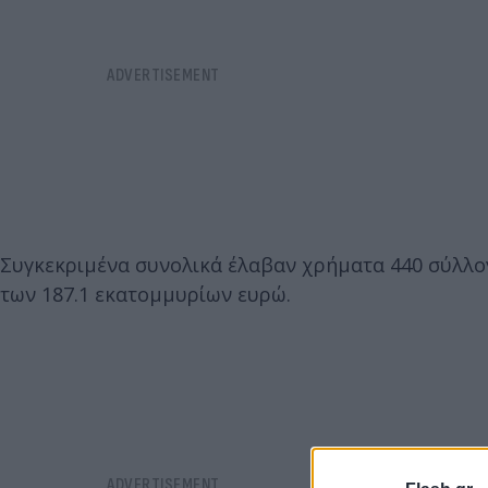
Συγκεκριμένα συνολικά έλαβαν χρήματα 440 σύλλογ
των 187.1 εκατομμυρίων ευρώ.