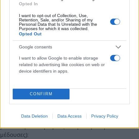
Opted In
​Πάντα όμως εξαρτάται και από τα τοπικά θαλάσσια
I want to opt-out of Collection, Use,
ρεύματα της εκάστοτε περιοχής για το που θα
Retention, Sale, and/or Sharing of my
Personal Data that Is Unrelated with the
μετακινηθούν οι μέδουσες.
Purposes for which it was collected.
Opted Out
Τα 11 είδη που καταγράφονται στις ελληνικές
Google consents
θάλασσες
I want to allow Google to enable storage
related to advertising like cookies on web or
device identifiers in apps.
Μέσα στην καρδιά του καλοκαιριού δεν είναι μόνο
οι μωβ μέδουσες (Pelagia noctiluca) που βλέπουμε
στις θάλασσες μας, αλλά τις τελευταίες ημέρες
CONFIRM
είδαμε σχεδόν απ’ όλες τις μέδουσες.
Data Deletion
Data Access
Privacy Policy
Αυτές τις ημέρες οι πολίτες καταγράφουν τις εξής
μέδουσες και υδρόζωα (που μοιάζουν με
μέδουσες):