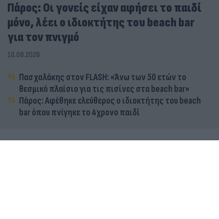
Πάρος: Οι γονείς είχαν αφήσει το παιδί
μόνο, λέει ο ιδιοκτήτης του beach bar
για τον πνιγμό
10.08.2026
Πασχαλάκης στον FLASH: «Άνω των 50 ετών το
θεσμικό πλαίσιο για τις πισίνες στα beach bar»
Πάρος: Αφέθηκε ελεύθερος ο ιδιοκτήτης του beach
bar όπου πνίγηκε το 4χρονο παιδί