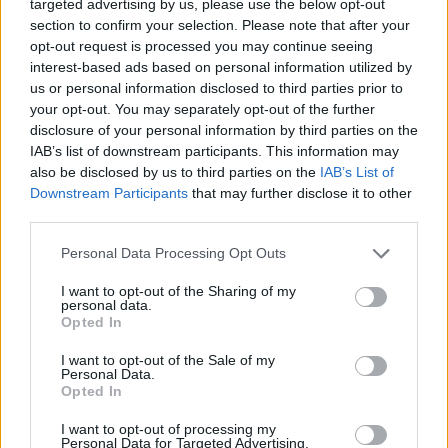
targeted advertising by us, please use the below opt-out
section to confirm your selection. Please note that after your
Που έχουν καταγραφεί μέδουσες το 2022
opt-out request is processed you may continue seeing
interest-based ads based on personal information utilized by
us or personal information disclosed to third parties prior to
Στον παρακάτω χάρτη, μπορεί να δείτε όλες τις
your opt-out. You may separately opt-out of the further
περιοχές που έχουν εντοπιστεί μέδουσες τη φετινή
disclosure of your personal information by third parties on the
IAB’s list of downstream participants. This information may
χρονιά. Θυμίζουμε ότι το
inaturalist.org
also be disclosed by us to third parties on the
IAB’s List of
καταγράφει την παρουσία των μεδουσών στις
Downstream Participants
that may further disclose it to other
ελληνικές θάλασσες.
third parties.
Please note that this website/app uses one or more Google
Personal Data Processing Opt Outs
services and may gather and store information including but
not limited to your visit or usage behaviour. You may click to
I want to opt-out of the Sharing of my
personal data.
grant or deny consent to Google and its third-party tags to
Opted In
Η πρόβλεψη για την εβδομάδα 25/7 με 31/7
use your data for below specified purposes in below Google
consent section.
I want to opt-out of the Sale of my
Personal Data.
Opted In
Με τον καιρό που επικρατεί θα δούμε μια
διάσπαση των μεδουσών σε περισσότερα μέρη.
I want to opt-out of processing my
Personal Data for Targeted Advertising.