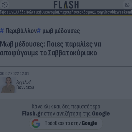
ιδήσεων
Ελλάδα
Πολιτική
Οικονομία
Επιχειρήσεις
Κόσμος
Σπορ
Showbiz
Weekend
Περιβάλλον
μωβ μέδουσες
Μωβ μέδουσες: Ποιες παραλίες να
αποφύγουμε το Σαββατοκύριακο
30.07.2022 12:01
Αγγελική
Γιαννακού
Κάνε κλικ και δες περισσότερο
Flash.gr
στην αναζήτηση της
Google