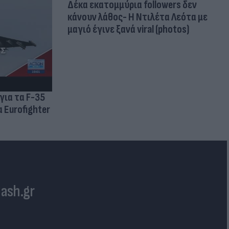
Δέκα εκατομμύρια followers δεν
κάνουν λάθος- Η Ντιλέτα Λεότα με
μαγιό έγινε ξανά viral (photos)
για τα F-35
 Eurofighter
lash.gr