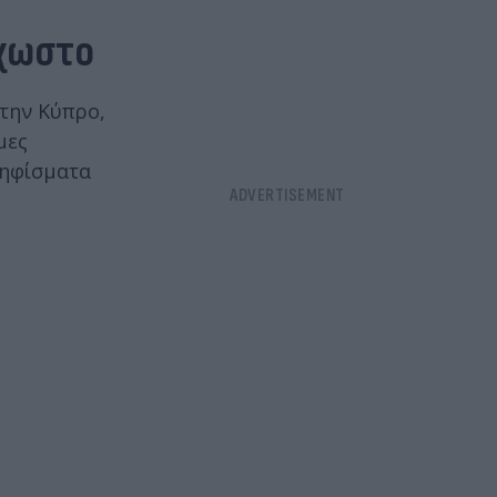
όχωστο
στην Κύπρο,
μες
Ψηφίσματα