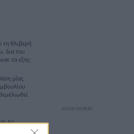
ό τη θλιβερή
, δια του
ισε τα εξής:
βάση μίας
Συμβουλίου
θεμελιωθεί
αι τις
οιγμα των