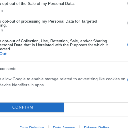
o opt-out of the Sale of my Personal Data.
In
to opt-out of processing my Personal Data for Targeted
ing.
In
o opt-out of Collection, Use, Retention, Sale, and/or Sharing
ι η Αμμόχωστος «Λας Βέγκας» και ο Βασιλιάς Κάρ
ersonal Data that Is Unrelated with the Purposes for which it
lected.
Out
consents
o allow Google to enable storage related to advertising like cookies on
Επιτροπή
Αμμόχωστος
evice identifiers in apps.
CONFIRM
Data Deletion
Data Access
Privacy Policy