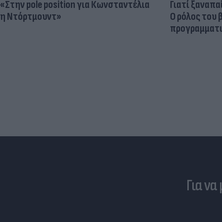
«Στην pole position για Κωνσταντέλια
Γιατί ξαναπα
η Ντόρτμουντ»
Ο ρόλος του 
προγραμματι
Για να