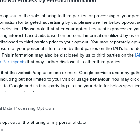
Do Not Process My Personal Information
ω ενεργειών».
to opt-out of the sale, sharing to third parties, or processing of your per
formation for targeted advertising by us, please use the below opt-out s
r selection. Please note that after your opt-out request is processed y
eing interest-based ads based on personal information utilized by us or
disclosed to third parties prior to your opt-out. You may separately opt-
losure of your personal information by third parties on the IAB’s list of
. This information may also be disclosed by us to third parties on the
IA
Participants
that may further disclose it to other third parties.
 that this website/app uses one or more Google services and may gath
including but not limited to your visit or usage behaviour. You may click 
 to Google and its third-party tags to use your data for below specifi
ogle consent section.
l Data Processing Opt Outs
ερο
Flash.gr
στην αναζήτηση της
Google
o opt-out of the Sharing of my personal data.
In