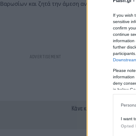
Flash.gr -
Βαρωσίων και ζητά την άμεση ανάκληση των εν λόγ
If you wish 
sensitive in
confirm you
continue se
information 
further disc
participants
Downstream 
Please note
information 
deny consent
in below Go
Persona
Κάνε κλικ και δες περισσότ
I want t
Opted 