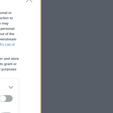
sonal or
ection to
ou may
 personal
out of the
 downstream
B’s List of
er and store
to grant or
ed purposes