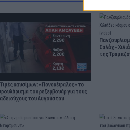
Πανζουρλισμ
Σαλάχ - Χιλι
της Τραμπζον
Τιμές καυσίμων: «Πονοκέφαλος» το
φουλάρισμα του ρεζερβουάρ για τους
αδειούχους του Αυγούστου