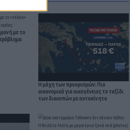
μμονή με το
 πρόβλημα
Η μάχη των προορισμών: Πιο
οικονομικά για οικογένειες το ταξίδι
των διακοπών με αυτοκίνητο