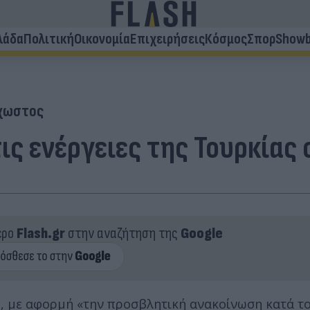
λάδα
Πολιτική
Οικονομία
Επιχειρήσεις
Κόσμος
Σπορ
Showb
χωστος
τις ενέργειες της Τουρκίας
ερο
Flash.gr
στην αναζήτηση της
Google
, με αφορμή «την προσβλητική ανακοίνωση κατά τ