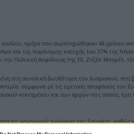
20 Ιουλίου, ημέρα που συμπληρώθηκαν 48 χρόνια απ
ύπρο και της παράνομης κατοχής του 37% της Νήσου
 την Πολιτική Ασφάλειας της ΕΕ, Ζοζέπ Μπορέλ, τόν
νη στη συνολική διευθέτηση του Κυπριακού, στη 
ισοτιμία, σύμφωνα με τις σχετικές αποφάσεις του 
ιακού κεκτημένου και των αρχών στις οποίες έχει 
στα τις μονομερείς ενέργειες της Τουρκίας, καθώς κ
 της τουρκοκυπριακής κοινότητας σχετικά με το άν