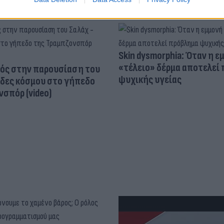
Skin dysmorphia: Όταν η ε
«τέλειο» δέρμα αποτελεί
ός στην παρουσίαση του
ψυχικής υγείας
άδες κόσμου στο γήπεδο
σπόρ (video)