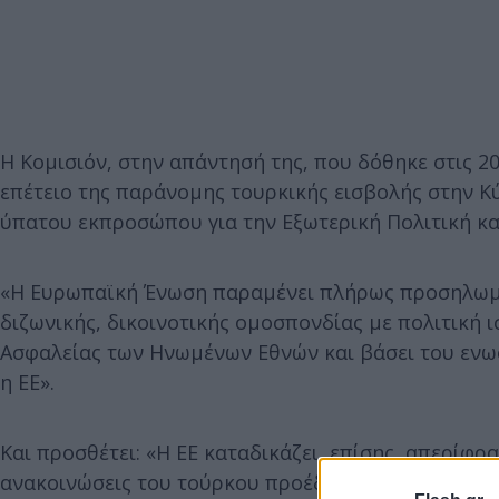
Η Κομισιόν, στην απάντησή της, που δόθηκε στις 
επέτειο της παράνομης τουρκικής εισβολής στην Κ
ύπατου εκπροσώπου για την Εξωτερική Πολιτική και
«Η Ευρωπαϊκή Ένωση παραμένει πλήρως προσηλωμέ
διζωνικής, δικοινοτικής ομοσπονδίας με πολιτική 
Ασφαλείας των Ηνωμένων Εθνών και βάσει του ενωσ
η ΕΕ».
Και προσθέτει: «Η ΕΕ καταδικάζει, επίσης, απερίφρα
ανακοινώσεις του τούρκου προέδρου και του ηγέτη