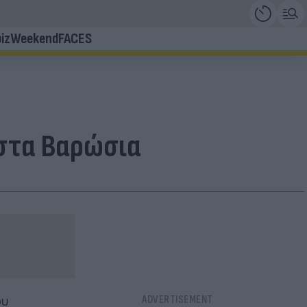
iz
Weekend
FACES
 στα Βαρώσια
ου