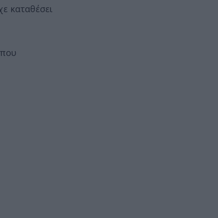
χε καταθέσει
 που