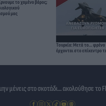
ίρνουμε το χαμένο βάρος;
βιολογικού
σμού μας
Τουρκία: Μετά το... φρένο 
έρχονται στο επίκεντρο τα
 μην μένεις στο σκοτάδι... ακολούθησε το F