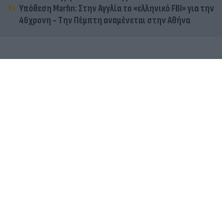
Υπόθεση Marfin: Στην Αγγλία το «ελληνικό FBI» για την
46χρονη - Την Πέμπτη αναμένεται στην Αθήνα