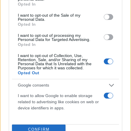
grant or deny consent to Google and its third-party tags to
επικεφαλής της αμερικανικής διπλωματίας Άντονι
Opted In
use your data for below specified purposes in below Google
Μπλίνκεν υπογράμμισαν ότι είναι «απαράδεκτη» η
consent section.
I want to opt-out of the Sale of my
προσφυγή στη βία και τόνισαν ότι είναι αναγκαίο
Personal Data.
Opted In
να ενεργοποιηθούν οι διεθνείς μηχανισμοί
αποκλιμάκωσης.
I want to opt-out of processing my
Personal Data for Targeted Advertising.
Opted In
Ο Γάλλος πρόεδρος Εμανουέλ Μακρόν είπε στον
I want to opt-out of Collection, Use,
Retention, Sale, and/or Sharing of my
Αρμένιο πρωθυπουργό ότι θα ζητήσει την έκτακτη
Personal Data that Is Unrelated with the
Purposes for which it was collected.
σύγκληση του Συμβουλίου Ασφαλείας των
Opted Out
Ηνωμένων Εθνών για να συζητηθεί η κατάσταση
που έχει δημιουργηθεί στον Καύκασο.
Google consents
I want to allow Google to enable storage
Από την πλευρά της, η υπουργός Εξωτερικών της
related to advertising like cookies on web or
device identifiers in apps.
Γερμανίας, Αναλένα Μπέρμποκ δήλωσε ότι θα έχει
συνομιλίες, στο περιθώριο της Γενικής Συνέλευσης
του ΟΗΕ, για την απόφαση του Αζερμπαϊτζάν να
CONFIRM