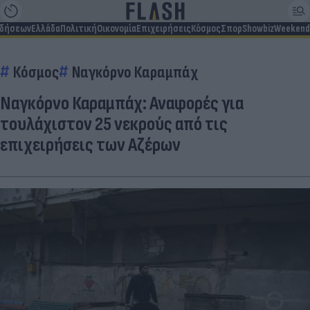
ιδήσεων
Ελλάδα
Πολιτική
Οικονομία
Επιχειρήσεις
Κόσμος
Σπορ
Showbiz
Weekend
Κόσμος
Ναγκόρνο Καραμπάχ
Ναγκόρνο Καραμπάχ: Αναφορές για
τουλάχιστον 25 νεκρούς από τις
επιχειρήσεις των Αζέρων