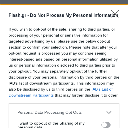
Flash.gr -
Do Not Process My Personal Information
If you wish to opt-out of the sale, sharing to third parties, or
processing of your personal or sensitive information for
targeted advertising by us, please use the below opt-out
section to confirm your selection. Please note that after your
opt-out request is processed you may continue seeing
interest-based ads based on personal information utilized by
us or personal information disclosed to third parties prior to
Ο Πασινιάν μίλησε με τον πρόεδρο της Γαλλίας και τον
your opt-out. You may separately opt-out of the further
ΥΠΕΞ των ΗΠΑ
disclosure of your personal information by third parties on the
IAB’s list of downstream participants. This information may
Στο πλαίσιο των αναταραχών στον θύλακα, ο
also be disclosed by us to third parties on the
IAB’s List of
πρωθυπουργός της Αρμενίας Νικόλ Πασινιάν
Downstream Participants
that may further disclose it to other
συνομίλησε τηλεφωνικά με τον πρόεδρο της
third parties.
Γαλλίας και τον υπουργό Εξωτερικών των ΗΠΑ.
Please note that this website/app uses one or more Google
Personal Data Processing Opt Outs
Σύμφωνα με την εκπρόσωπο του Πασινιάν, τη
services and may gather and store information including but
not limited to your visit or usage behaviour. You may click to
I want to opt-out of the Sharing of my
Ναζελί Μπαγντασαριάν, ο Πασινιάν και ο
personal data.