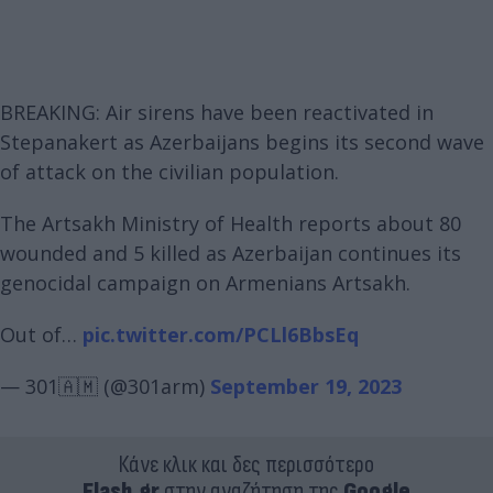
BREAKING: Air sirens have been reactivated in
Stepanakert as Azerbaijans begins its second wave
of attack on the civilian population.
The Artsakh Ministry of Health reports about 80
wounded and 5 killed as Azerbaijan continues its
genocidal campaign on Armenians Artsakh.
Out of…
pic.twitter.com/PCLl6BbsEq
— 301🇦🇲 (@301arm)
September 19, 2023
Κάνε κλικ και δες περισσότερο
Flash.gr
στην αναζήτηση της
Google