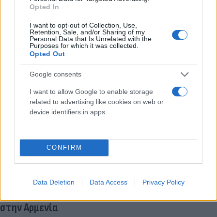
Opted In
Ναγκόρνο Καραμπάχ: Περισσότεροι από τους
μισούς Αρμένιους έχουν καταφύγει στην Αρμενία
I want to opt-out of Collection, Use,
Retention, Sale, and/or Sharing of my
Personal Data that Is Unrelated with the
Έλλη
28.09.2023 10:02
Purposes for which it was collected.
Κομνηνού
Opted Out
Google consents
I want to allow Google to enable storage
related to advertising like cookies on web or
device identifiers in apps.
CONFIRM
Ναγκόρνο Καραμπάχ: Ο τραγικός απολογισμός
Data Deletion
Data Access
Privacy Policy
των θυμάτων και η άφιξη 42.500 προσφύγων
στην Αρμενία