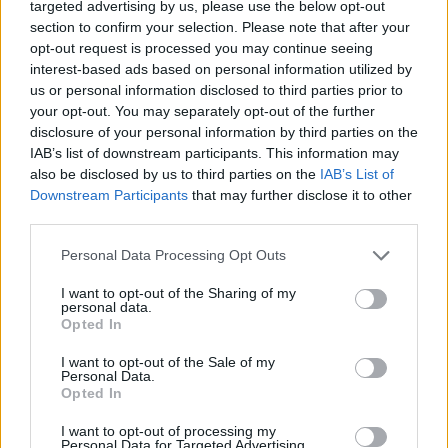
targeted advertising by us, please use the below opt-out
section to confirm your selection. Please note that after your
opt-out request is processed you may continue seeing
interest-based ads based on personal information utilized by
us or personal information disclosed to third parties prior to
Ναγκόρνο Καραμπαχ: Ανακοίνωσε την
your opt-out. You may separately opt-out of the further
αυτοδιάλυση του – προσχωρεί στο
disclosure of your personal information by third parties on the
Αζερμπαϊτζαν
IAB’s list of downstream participants. This information may
also be disclosed by us to third parties on the
IAB’s List of
Φώτης
28.09.2023 13:22
Downstream Participants
that may further disclose it to other
Νάκος
third parties.
Please note that this website/app uses one or more Google
Personal Data Processing Opt Outs
services and may gather and store information including but
not limited to your visit or usage behaviour. You may click to
I want to opt-out of the Sharing of my
personal data.
grant or deny consent to Google and its third-party tags to
Opted In
use your data for below specified purposes in below Google
consent section.
I want to opt-out of the Sale of my
Personal Data.
Opted In
I want to opt-out of processing my
Personal Data for Targeted Advertising.