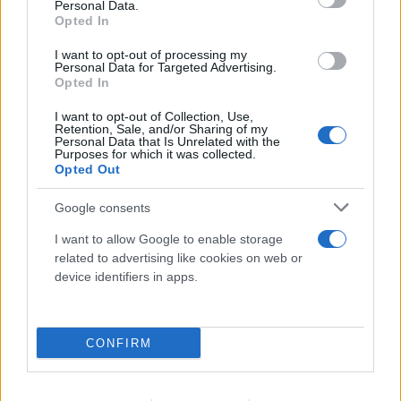
Personal Data.
Opted In
Το νέο «αμερικανικό όνειρο»: Γιατί τα
I want to opt-out of processing my
Personal Data for Targeted Advertising.
πανεπιστήμια των ΗΠΑ διδάσκουν πλέον...
Opted In
Influencing
I want to opt-out of Collection, Use,
Retention, Sale, and/or Sharing of my
10.08.2026
Personal Data that Is Unrelated with the
Purposes for which it was collected.
Opted Out
Google consents
I want to allow Google to enable storage
related to advertising like cookies on web or
device identifiers in apps.
CONFIRM