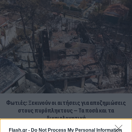
Φωτιές: Ξεκινούν οι αιτήσεις για αποζημιώσεις
στους πυρόπληκτους – Τα ποσά και τα
δικαιολογητικά
10.08.2026
ΧΡΙΣΤΌΔΟΥΛΟΣ ΣΚΟΎΝΤΑΣ
Flash.gr -
Do Not Process My Personal Information