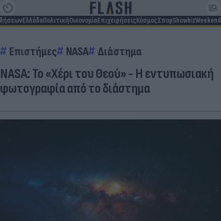
ιδήσεων
Ελλάδα
Πολιτική
Οικονομία
Επιχειρήσεις
Κόσμος
Σπορ
Showbiz
Weekend
Επιστήμες
NASA
Διάστημα
NASA: Το «Χέρι του Θεού» - Η εντυπωσιακή
φωτογραφία από το διάστημα