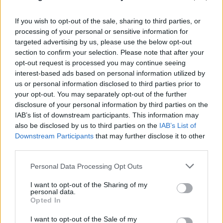
If you wish to opt-out of the sale, sharing to third parties, or
processing of your personal or sensitive information for
targeted advertising by us, please use the below opt-out
section to confirm your selection. Please note that after your
opt-out request is processed you may continue seeing
interest-based ads based on personal information utilized by
us or personal information disclosed to third parties prior to
your opt-out. You may separately opt-out of the further
disclosure of your personal information by third parties on the
IAB’s list of downstream participants. This information may
also be disclosed by us to third parties on the
IAB’s List of
Downstream Participants
that may further disclose it to other
third parties.
Please note that this website/app uses one or more Google
Personal Data Processing Opt Outs
services and may gather and store information including but
not limited to your visit or usage behaviour. You may click to
I want to opt-out of the Sharing of my
personal data.
grant or deny consent to Google and its third-party tags to
Opted In
use your data for below specified purposes in below Google
consent section.
I want to opt-out of the Sale of my