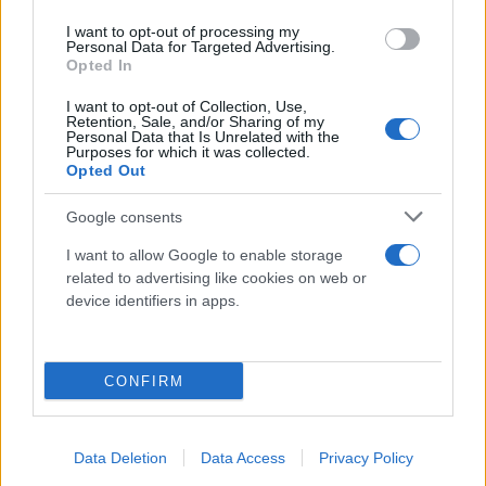
I want to opt-out of processing my
Personal Data for Targeted Advertising.
Opted In
I want to opt-out of Collection, Use,
Retention, Sale, and/or Sharing of my
Personal Data that Is Unrelated with the
Purposes for which it was collected.
Opted Out
Google consents
Κάνε κλικ και δες περισσότερο
I want to allow Google to enable storage
Flash.gr
στην αναζήτηση της
Google
related to advertising like cookies on web or
device identifiers in apps.
CONFIRM
Διάβασε σχετικά
Data Deletion
Data Access
Privacy Policy