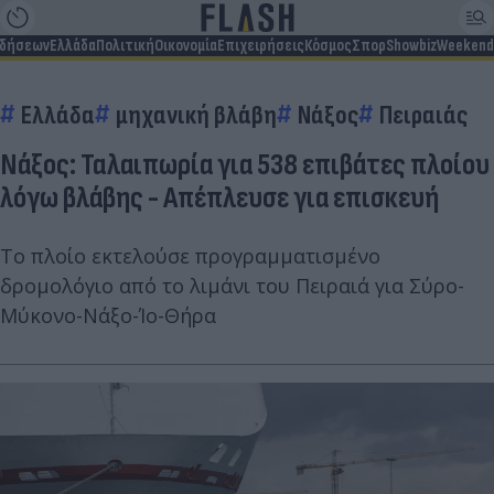
ιδήσεων
Ελλάδα
Πολιτική
Οικονομία
Επιχειρήσεις
Κόσμος
Σπορ
Showbiz
Weekend
Ελλάδα
μηχανική βλάβη
Νάξος
Πειραιάς
Νάξος: Ταλαιπωρία για 538 επιβάτες πλοίου
λόγω βλάβης - Απέπλευσε για επισκευή
Το πλοίο εκτελούσε προγραμματισμένο
δρομολόγιο από το λιμάνι του Πειραιά για Σύρο-
Μύκονο-Νάξο-Ίο-Θήρα