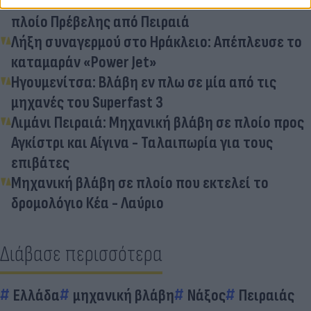
Απαγόρευση απόπλου λόγω βλάβης για το
πλοίο Πρέβελης από Πειραιά
Λήξη συναγερμού στο Ηράκλειο: Απέπλευσε το
καταμαράν «Power Jet»
Ηγουμενίτσα: Βλάβη εν πλω σε μία από τις
μηχανές του Superfast 3
Λιμάνι Πειραιά: Μηχανική βλάβη σε πλοίο προς
Αγκίστρι και Αίγινα - Ταλαιπωρία για τους
επιβάτες
Μηχανική βλάβη σε πλοίο που εκτελεί το
δρομολόγιο Κέα - Λαύριο
Διάβασε περισσότερα
Ελλάδα
μηχανική βλάβη
Νάξος
Πειραιάς