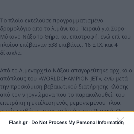
Το πλοίο εκτελούσε προγραμματισμένο
δρομολόγιο από το λιμάνι του Πειραιά για Σύρο-
Μύκονο-Νάξο-Ίο-Θήρα και επιστροφή, ενώ επί του
πλοίου επέβαιναν 538 επιβάτες, 18 Ε.Ι.Χ. και 4
δίκυκλα.
Από το Λιμεναρχείο Νάξου απαγορεύτηκε αρχικά ο
απόπλους του «WORLDCHAMPION JET», ενώ μετά
την προσκόμιση βεβαιωτικού διατήρησης κλάσης
από τον νηογνώμονα που το παρακολουθεί, του
επετράπη η εκτέλεση ενός μεμονωμένου πλου,
χωρίς επιβάτες, προς το λιμάνι του Πειραιά. Οι
επιβάτες θα προωθηθούν στον προορισμό τους με
Flash.gr -
Do Not Process My Personal Information
μέριμνα της εταιρείας.