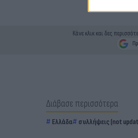
Κάνε κλικ και δες περισσότ
Διάβασε περισσότερα
Ελλάδα
συλλήψεις (not upda