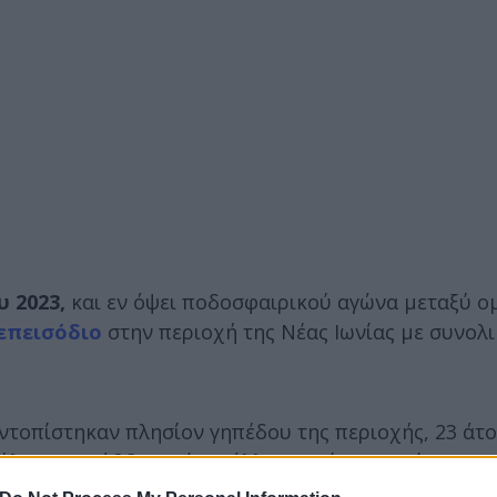
 2023,
και εν όψει ποδοσφαιρικού αγώνα μεταξύ 
επεισόδιο
στην περιοχή της Νέας Ιωνίας με συνολι
ντοπίστηκαν πλησίον γηπέδου της περιοχής, 23 άτο
ξύλου και ράβδο, ενώ σε άλλο σημείο, εντοπίστηκαν
οχή των οποίων βρέθηκαν και κατασχέθηκαν ναρκωτι