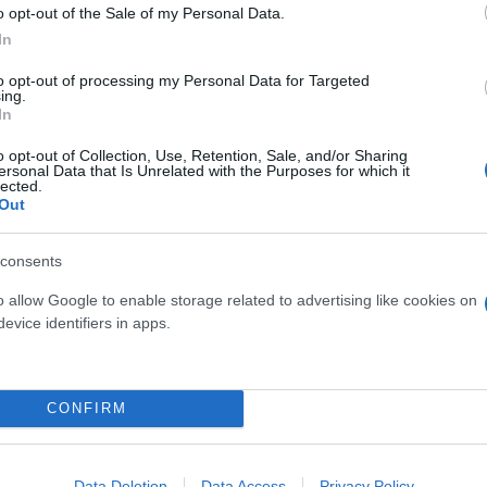
o opt-out of the Sale of my Personal Data.
In
 σύσταση και συμμετοχή σε εγκληματική οργάνωση,
to opt-out of processing my Personal Data for Targeted
ing.
ις φωτοβολίδες, τα ναρκωτικά και για διατάραξη τη
In
ή Αρχή.
o opt-out of Collection, Use, Retention, Sale, and/or Sharing
ersonal Data that Is Unrelated with the Purposes for which it
lected.
ης της βίας με αθλητικό υπόβαθρο, θα συνεχίσει ν
Out
ι καταστολή τέτοιων φαινομένων.
consents
o allow Google to enable storage related to advertising like cookies on
evice identifiers in apps.
CONFIRM
Data Deletion
Data Access
Privacy Policy