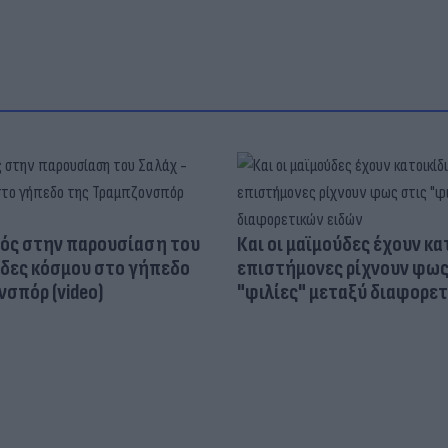
ός στην παρουσίαση του
Και οι μαϊμούδες έχουν κατ
άδες κόσμου στο γήπεδο
επιστήμονες ρίχνουν φως
σπόρ (video)
"φιλίες" μεταξύ διαφορε