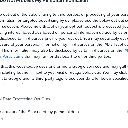
Do Not Process My Personal Information
to opt-out of the sale, sharing to third parties, or processing of your per
formation for targeted advertising by us, please use the below opt-out s
r selection. Please note that after your opt-out request is processed y
eing interest-based ads based on personal information utilized by us or
disclosed to third parties prior to your opt-out. You may separately opt-
losure of your personal information by third parties on the IAB’s list of
. This information may also be disclosed by us to third parties on the
IA
Participants
that may further disclose it to other third parties.
 that this website/app uses one or more Google services and may gath
including but not limited to your visit or usage behaviour. You may click 
 to Google and its third-party tags to use your data for below specifi
ogle consent section.
l Data Processing Opt Outs
Ομάδας ΔΡΑΣΗ,
οι ανωτέρω προσήχθησαν στην
Υπ
o opt-out of the Sharing of my personal data.
 στην Υποδιεύθυνση Ασφάλειας Βορειοανατολικής Α
In
τικών ομάδων, οι οποίες θα αγωνίζονταν σε γήπεδ