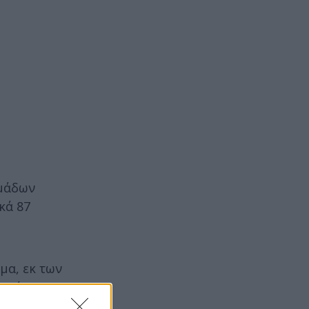
ομάδων
κά 87
μα, εκ των
 ακόμη 64
κές ουσίες,