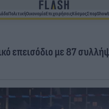
λάδα
Πολιτική
Οικονομία
Επιχειρήσεις
Κόσμος
Σπορ
Showb
κό επεισόδιο με 87 συλλήψ