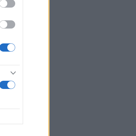
 για
ς κοινής
α