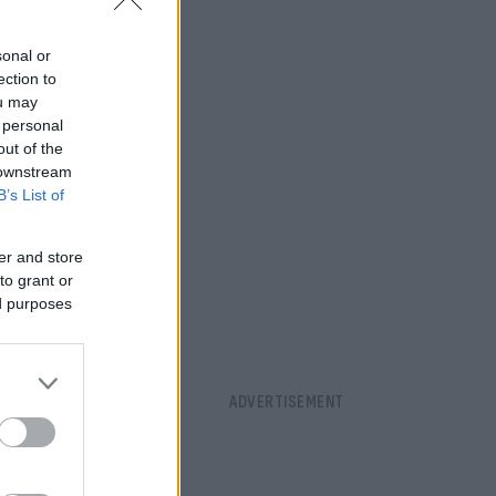
sonal or
ection to
ou may
 personal
out of the
 downstream
B’s List of
er and store
to grant or
ed purposes
οδιεύθυνση
ττικής, ενώ,
ο της