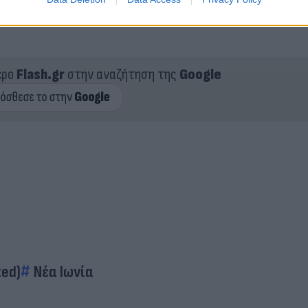
ερο
Flash.gr
στην αναζήτηση της
Google
ted)
Νέα Ιωνία