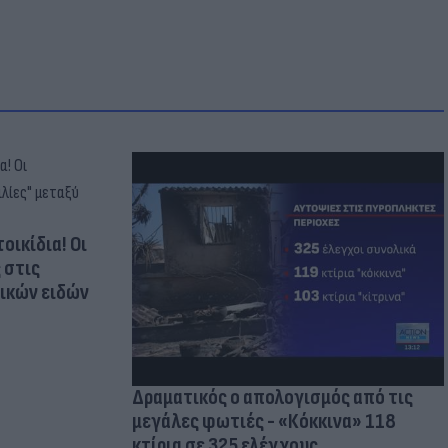
οικίδια! Οι
 στις
τικών ειδών
Δραματικός ο απολογισμός από τις
μεγάλες φωτιές - «Κόκκινα» 118
κτίρια σε 325 ελέγχους