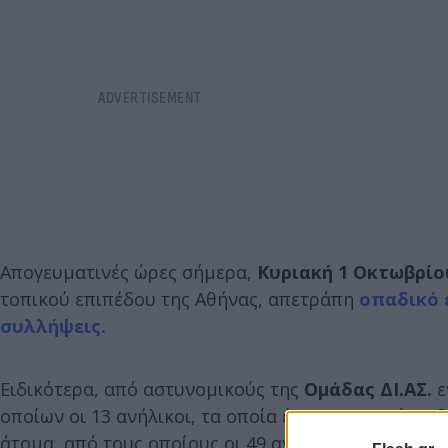
Απογευματινές ώρες σήμερα,
Κυριακή 1 Οκτωβρίου
τοπικού επιπέδου της Αθήνας, απετράπη
οπαδικό 
συλλήψεις.
Ειδικότερα, από αστυνομικούς της
Ομάδας ΔΙ.ΑΣ.
ε
οποίων οι 13 ανήλικοι, τα οποία έφεραν κομμάτια 
άτομα, από τους οποίους οι 49 ανήλικοι, στην κατ