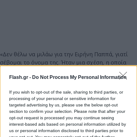
«Δεν θέλω να μιλάω για την Ειρήνη Παππά, γιατί
σέβομαι το όνομα της. Ήταν μια σχέση, η οποία
έχει περάσει, έχει τελειώσει και νομίζω πως δεν
Flash.gr -
Do Not Process My Personal Information
υπάρχει λόγος να λέει κανείς τι έχει κάνει, με
ποιους έχει κοιμηθεί, με ποιους έχει κάνει σχέση
If you wish to opt-out of the sale, sharing to third parties, or
και με ποιους δεν έχει κάνει.
processing of your personal or sensitive information for
targeted advertising by us, please use the below opt-out
section to confirm your selection. Please note that after your
opt-out request is processed you may continue seeing
interest-based ads based on personal information utilized by
us or personal information disclosed to third parties prior to
your opt-out. You may separately opt-out of the further