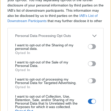
disclosure of your personal information by third parties on the
IAB’s list of downstream participants. This information may
also be disclosed by us to third parties on the
IAB’s List of
Downstream Participants
that may further disclose it to other
third parties.
Please note that this website/app uses one or more Google
Personal Data Processing Opt Outs
services and may gather and store information including but
not limited to your visit or usage behaviour. You may click to
I want to opt-out of the Sharing of my
personal data.
grant or deny consent to Google and its third-party tags to
Δεν έχουν νόημα όλα αυτά. Ήταν μια σπουδαία γυναίκα και πολύ σπουδαία
Opted In
use your data for below specified purposes in below Google
προσωπικότητα» εξομολογήθηκε, αρχικά, ο Νίκος Βερλέκης.
consent section.
I want to opt-out of the Sale of my
Personal Data.
Opted In
I want to opt-out of processing my
Personal Data for Targeted Advertising.
Opted In
I want to opt-out of Collection, Use,
Retention, Sale, and/or Sharing of my
Personal Data that Is Unrelated with the
Purposes for which it was collected.
Opted Out