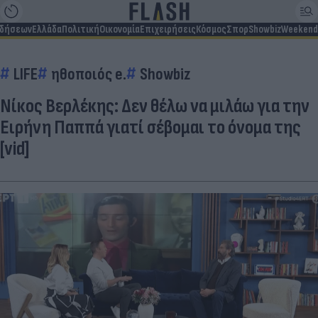
ιδήσεων
Ελλάδα
Πολιτική
Οικονομία
Επιχειρήσεις
Κόσμος
Σπορ
Showbiz
Weekend
LIFE
ηθοποιός e.
Showbiz
Νίκος Βερλέκης: Δεν θέλω να μιλάω για την
Ειρήνη Παππά γιατί σέβομαι το όνομα της
[vid]