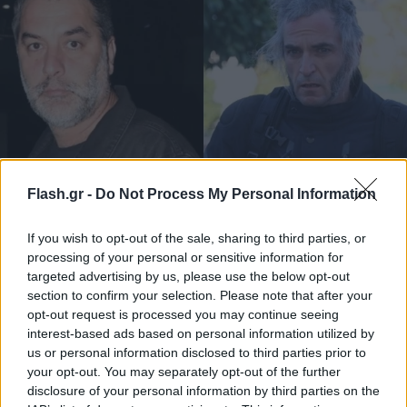
Flash.gr -
Do Not Process My Personal Information
Έξαλλος ο Βασίλης Μπισμπίκης με τις δηλώσεις
Σερβετάλη για τις αμβλώσεις
If you wish to opt-out of the sale, sharing to third parties, or
Η αντίδραση του ηθοποιού στο Instagram, για τις δηλώσεις
processing of your personal or sensitive information for
του συναδέλφου του.
targeted advertising by us, please use the below opt-out
section to confirm your selection. Please note that after your
Συντακτική
opt-out request is processed you may continue seeing
27.01.2025 19:02
Ομάδα
interest-based ads based on personal information utilized by
Flash.gr
us or personal information disclosed to third parties prior to
your opt-out. You may separately opt-out of the further
disclosure of your personal information by third parties on the