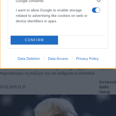
Google consents
I want to allow Google to enable storage
related to advertising like cookies on web or
device identifiers in apps.
CONFIRM
Χρήστος Λούλης: Αυτό που μας κρατάει μαζί με
την Έμιλυ «χωράει» σε μία φράση...
Data Deletion
Data Access
Privacy Policy
Ο γνωστός ηθοποιός αποκάλυψε ότι έχει αρχίσει να θαυμάζει
περισσότερο τη σύζυγό του σε ανθρώπινο επίπεδο!
Συντακτική
26.01.2025 21:37
Ομάδα
Flash.gr