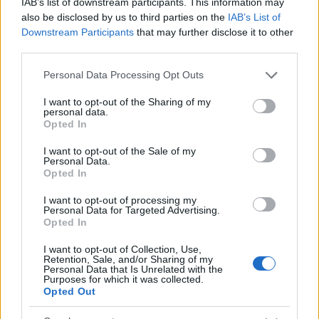
IAB’s list of downstream participants. This information may
also be disclosed by us to third parties on the
IAB’s List of
Downstream Participants
that may further disclose it to other
third parties.
Please note that this website/app uses one or more Google
Personal Data Processing Opt Outs
services and may gather and store information including but
not limited to your visit or usage behaviour. You may click to
I want to opt-out of the Sharing of my
personal data.
grant or deny consent to Google and its third-party tags to
Opted In
use your data for below specified purposes in below Google
Αναχρονιστικός Σερβετάλης: Η έκτρωση είναι
consent section.
I want to opt-out of the Sale of my
δολοφονία - Ας γεννήσεις ένα παιδί και ας το
Personal Data.
Opted In
πετάξεις
I want to opt-out of processing my
Ο ηθοποιός υποστήριξε ότι είναι αμαρτία να σκοτώνεις ένα
Personal Data for Targeted Advertising.
πλάσμα εντελώς απροστάτευτο.
Opted In
Συντακτική
I want to opt-out of Collection, Use,
27.01.2025 11:43
Ομάδα
Retention, Sale, and/or Sharing of my
Flash.gr
Personal Data that Is Unrelated with the
Purposes for which it was collected.
Opted Out