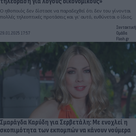
τηλεόραση για λογούς οικονομικούς»
Ο ηθοποιός δεν δίστασε να παραδεχθεί ότι δεν του γίνονται
πολλές τηλεοπτικές προτάσεις και γι' αυτό, ευθύνεται ο ίδιος.
Συντακτική
29.01.2025 17:57
Ομάδα
Flash.gr
Σμαράγδα Καρύδη για Σερβετάλη: Με ενοχλεί η
σκοπιμότητα των εκπομπών να κάνουν νούμερα