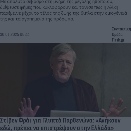
Με απόλυτο σεβασμό στη μνήμη της μεγάλης ηθοποιού,
διέψευσε φήμες που κυκλοφορούν και τόνισε πως η Αλίκη
παρέμεινε μέχρι το τέλος της ζωής της δίπλα στην οικογένειά
της και τα αγαπημένα της πρόσωπα.
Συντακτική
30.01.2025 06:44
Ομάδα
Flash.gr
Στίβεν Φράι για Γλυπτά Παρθενώνα: «Ανήκουν
εδώ, πρέπει να επιστρέψουν στην Ελλάδα»