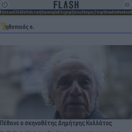
ιδήσεων
Ελλάδα
Πολιτική
Οικονομία
Επιχειρήσεις
Κόσμος
Σπορ
Showbiz
Weekend
ηθοποιός e.
Πέθανε ο σκηνοθέτης Δημήτρης Κολλάτος