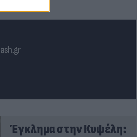
 χώρες
lash.gr
Έγκλημα στην Κυψέλη: