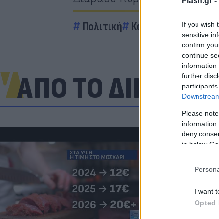
Flash.gr -
Πολιτική
Κώστας Σκρέκας
Ν
If you wish 
sensitive in
confirm you
continue se
information 
ΑΠΟ ΤΟ ΔΙΚΤΥΟ
further disc
participants
Downstream 
Please note
information 
deny consent
in below Go
Persona
I want t
Opted 
«Μια θεά για 