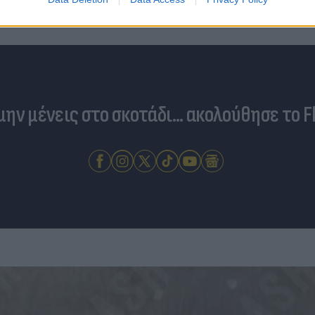
έκτακτα μέτρα σε πολλές
 μην μένεις στο σκοτάδι... ακολούθησε το F