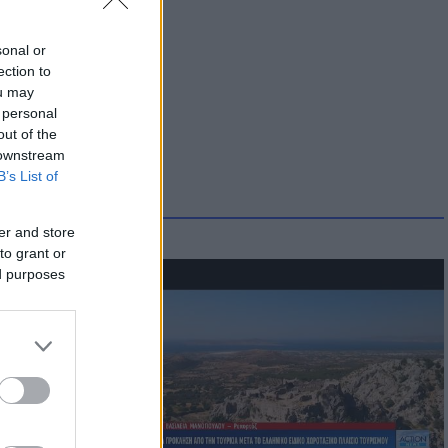
sonal or
ection to
ou may
 personal
out of the
 downstream
B’s List of
er and store
to grant or
ed purposes
οικίδια! Οι
 στις
τικών ειδών