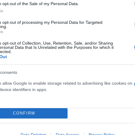
o opt-out of the Sale of my Personal Data.
 στο Instagram, την
In
ι η σύντροφος του
hoto)
to opt-out of processing my Personal Data for Targeted
ing.
In
o opt-out of Collection, Use, Retention, Sale, and/or Sharing
ersonal Data that Is Unrelated with the Purposes for which it
lected.
Out
τίνια: 3,5 φορές
consents
 ο κίνδυνος σοβαρής
ς κάκωσης
o allow Google to enable storage related to advertising like cookies on
evice identifiers in apps.
CONFIRM
Νέο κύμα καύσωνα σαρώνε
Ευρώπη: Θερμοκρασίες - ρ
Data Deletion
Data Access
Privacy Policy