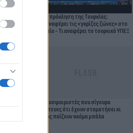
Νέα πρόκληση της Τουρκίας:
Επαναφέρει τις «γκρίζες ζώνες» στο
Αιγαίο - Τι αναφέρει το τουρκικό ΥΠΕΞ
Ποδοσφαιριστές που σίγουρα
πίστευες ότι έχουν σταματήσει κι
όμως παίζουν ακόμα μπάλα
ι την
εκόρ &