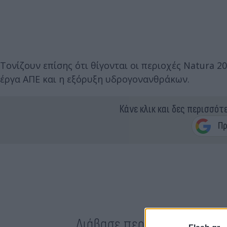
Τονίζουν επίσης ότι θίγονται οι περιοχές Natura 2
έργα ΑΠΕ και η εξόρυξη υδρογονανθράκων.
Κάνε κλικ και δες περισσότ
Διάβασε περισσότερα