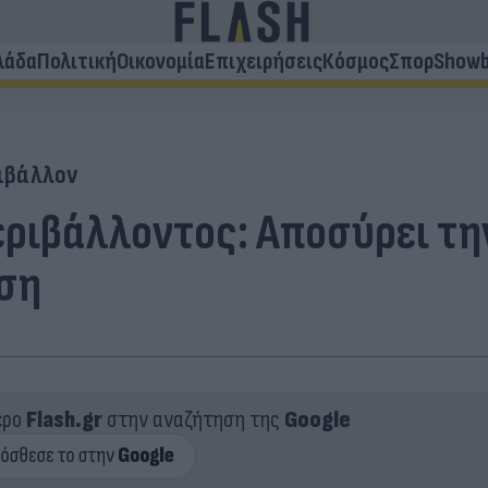
λάδα
Πολιτική
Οικονομία
Επιχειρήσεις
Κόσμος
Σπορ
Showb
ιβάλλον
ριβάλλοντος: Αποσύρει την
ηση
ερο
Flash.gr
στην αναζήτηση της
Google