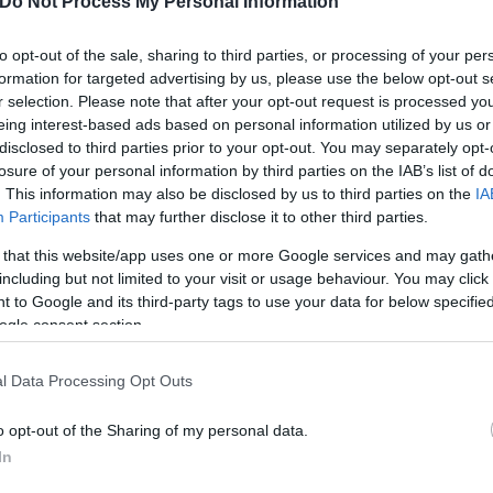
Do Not Process My Personal Information
ομοσχέδιο
Περιβάλλον
to opt-out of the sale, sharing to third parties, or processing of your per
formation for targeted advertising by us, please use the below opt-out s
r selection. Please note that after your opt-out request is processed y
eing interest-based ads based on personal information utilized by us or
disclosed to third parties prior to your opt-out. You may separately opt-
losure of your personal information by third parties on the IAB’s list of
. This information may also be disclosed by us to third parties on the
IA
Participants
that may further disclose it to other third parties.
 that this website/app uses one or more Google services and may gath
including but not limited to your visit or usage behaviour. You may click 
 to Google and its third-party tags to use your data for below specifi
ogle consent section.
l Data Processing Opt Outs
Και οι μαϊμούδες έχουν κατ
επιστήμονες ρίχνουν φως
o opt-out of the Sharing of my personal data.
"φιλίες" μεταξύ διαφορε
In
τον θεό» - Η κυρία Μέσι