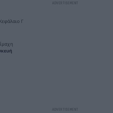
Κεφάλαιο Γ
πίμαχη
σκευή