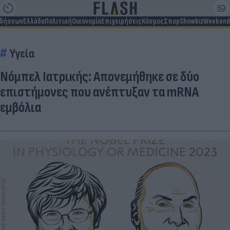
ιδήσεων
Ελλάδα
Πολιτική
Οικονομία
Επιχειρήσεις
Κόσμος
Σπορ
Showbiz
Weekend
Υγεία
Νόμπελ Ιατρικής: Απονεμήθηκε σε δύο
επιστήμονες που ανέπτυξαν τα mRNA
εμβόλια