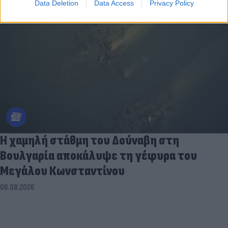
Data Deletion
Data Access
Privacy Policy
Η χαμηλή στάθμη του Δούναβη στη
Βουλγαρία αποκάλυψε τη γέφυρα του
Μεγάλου Κωνσταντίνου
06.08.2026