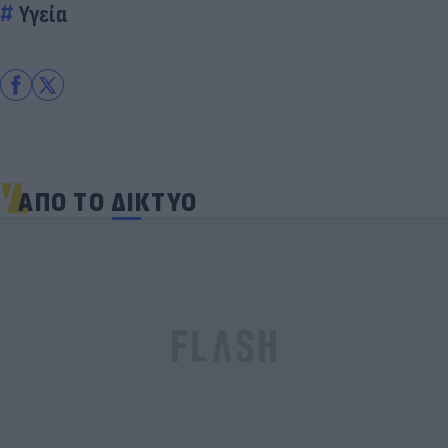
Υγεία
ΑΠΟ ΤΟ ΔΙΚΤΥΟ
Skin dysmorphia: Όταν η εμμονή με το «τέλειο»
δέρμα αποτελεί πρόβλημα ψυχικής υγείας