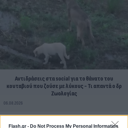
Αντιδράσεις στα social για το θάνατο του
κουταβιού που ζούσε με λύκους - Τι απαντά ο δρ
Ζωολογίας
06.08.2026
Flash.gr -
Do Not Process My Personal Information