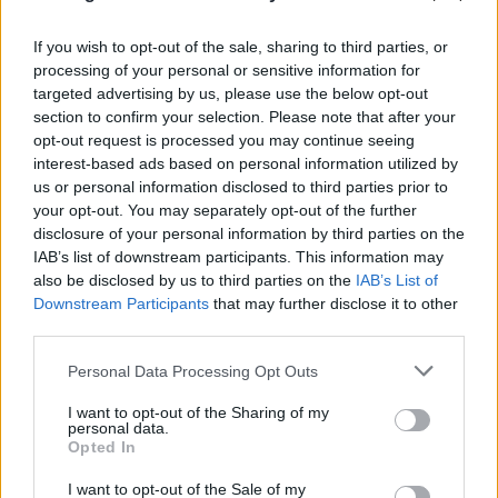
If you wish to opt-out of the sale, sharing to third parties, or
processing of your personal or sensitive information for
targeted advertising by us, please use the below opt-out
section to confirm your selection. Please note that after your
opt-out request is processed you may continue seeing
interest-based ads based on personal information utilized by
us or personal information disclosed to third parties prior to
your opt-out. You may separately opt-out of the further
disclosure of your personal information by third parties on the
IAB’s list of downstream participants. This information may
also be disclosed by us to third parties on the
IAB’s List of
Downstream Participants
that may further disclose it to other
third parties.
Please note that this website/app uses one or more Google
Personal Data Processing Opt Outs
services and may gather and store information including but
not limited to your visit or usage behaviour. You may click to
I want to opt-out of the Sharing of my
personal data.
grant or deny consent to Google and its third-party tags to
Opted In
use your data for below specified purposes in below Google
consent section.
I want to opt-out of the Sale of my