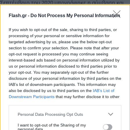
Σεπτέμβριο του 2020 υπογράφηκε η σύμβαση και
σήμερα αποδόθηκε στην κυκλοφορία το τμήμα της
Flash.gr -
Do Not Process My Personal Information
διαπλάτυνσης από 6,5 μ. στα 11 μ. σε όλο το μήκος
της οδού από Θέρμη – όρια νομού Θεσσαλονίκης.
If you wish to opt-out of the sale, sharing to third parties, or
processing of your personal or sensitive information for
targeted advertising by us, please use the below opt-out
Το έργο ολοκληρώνεται έξι μήνες νωρίτερα από το
section to confirm your selection. Please note that after your
εγκεκριμένο χρονοδιάγραμμα.
opt-out request is processed you may continue seeing
interest-based ads based on personal information utilized by
us or personal information disclosed to third parties prior to
Ο κ. Καραμανλής σε δηλώσεις του τόνισε:
your opt-out. You may separately opt-out of the further
disclosure of your personal information by third parties on the
«Είναι μία σημαντική ήμερα για τη Χαλκιδική, για τη
IAB’s list of downstream participants. This information may
also be disclosed by us to third parties on the
IAB’s List of
Θεσσαλονίκη, για τη Μακεδονία, γιατί παραδίδουμε
Downstream Participants
that may further disclose it to other
ένα έργο, το οποίο είχε ταλαιπωρήσει πάνω από 10
third parties.
χρόνια την περιοχή, το Θέρμη- Γαλάτιστα, στην
Please note that this website/app uses one or more Google
Personal Data Processing Opt Outs
κυκλοφορία.
services and may gather and store information including but
not limited to your visit or usage behaviour. You may click to
I want to opt-out of the Sharing of my
personal data.