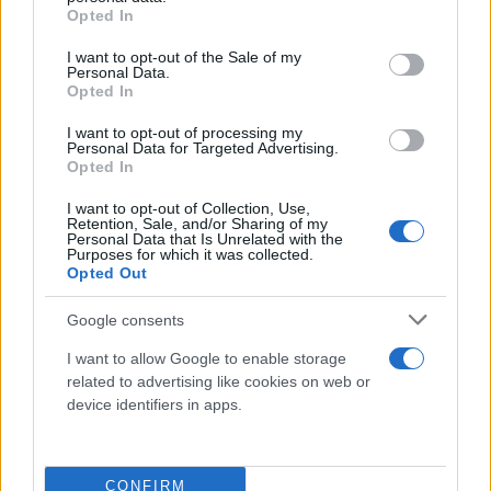
grant or deny consent to Google and its third-party tags to
Είναι ένας δρόμος 12,5 χλμ, ένας δρόμος ο οποίος
Opted In
use your data for below specified purposes in below Google
ήταν στις προτεραιότητες εδώ και πολλά χρόνια,
consent section.
I want to opt-out of the Sale of my
αλλά δυστυχώς ποτέ δεν ολοκληρωνόταν. Εμείς όχι
Personal Data.
Opted In
απλά δημοπρατήσαμε το έργο, το
συμβασιοποιήσαμε και το ολοκληρώσαμε, αλλά
I want to opt-out of processing my
Personal Data for Targeted Advertising.
κάναμε και κάτι που σπανίζει: Παραδίδουμε το
Opted In
έργο έξι μήνες πριν τη συμβατική υποχρέωση του
I want to opt-out of Collection, Use,
εργολάβου.
Retention, Sale, and/or Sharing of my
Personal Data that Is Unrelated with the
Purposes for which it was collected.
Opted Out
Αυτό το έργο όμως είναι ένα από τα πολλά έργα
που κάνουμε στην ευρύτερη περιοχή. Διότι μαζί με
Google consents
το Μετρό Θεσσαλονίκης, μαζί με την οδική
I want to allow Google to enable storage
σύνδεση που φτάνει στο Λιμάνι Θεσσαλονίκης,
related to advertising like cookies on web or
μαζί με το flyover και όλα τα σιδηροδρομικά έργα
device identifiers in apps.
τα οποία έχουν δρομολογηθεί, η Μακεδονία, η
Θεσσαλονίκη, πλέον αφήνει το χθες πίσω.
CONFIRM