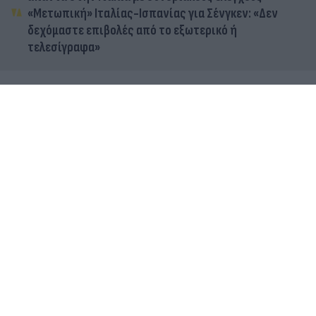
«Μετωπική» Ιταλίας-Ισπανίας για Σένγκεν: «Δεν
δεχόμαστε επιβολές από το εξωτερικό ή
τελεσίγραφα»