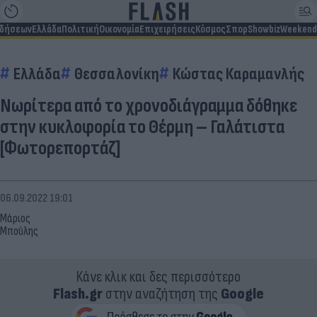
ιδήσεων
Ελλάδα
Πολιτική
Οικονομία
Επιχειρήσεις
Κόσμος
Σπορ
Showbiz
Weekend
Ελλάδα
Θεσσαλονίκη
Κώστας Καραμανλής
Νωρίτερα από το χρονοδιάγραμμα δόθηκε
στην κυκλοφορία το Θέρμη – Γαλάτιστα
[Φωτορεπορτάζ]
06.09.2022 19:01
Μάριος
Μπούλης
Κάνε κλικ και δες περισσότερο
Flash.gr
στην αναζήτηση της
Google