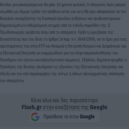
θα πάει για κακούργημα και θα μπει 10 χρόνια φυλακή. Ο ελληνικός λαός μπορεί
να μάθει με νόμιμο τρόπο την αλήθεια εκτός και αν η ΝΔ έχει αποφασίσει να την
θυσιάσει συνεχίζοντας τη διασπορά ψευδών ειδήσεων και προβοκατόρικων
δημοσιευμάτων ενθυμούμενη στιγμές από το ένδοξο παρελθόν της. Ο
Πρωθυπουργός κρύβεται πίσω από το απόρρητο. Ήρθε η ώρα βάσει της
δυνατότητας που του δίνει το άρθρο 14 παρ. 4 ν. 3649/2008, να το άρει για τους
υφισταμένους του στην ΕΥΠ και θεσμικά η Επιτροπή Θεσμών και Διαφάνειας και
η Εξεταστική Επιτροπή να ενημερωθούν για τον λόγο παρακολούθησης του
Προέδρου του τρίτου κοινοβουλευτικού κόμματος. Εξάλλου, δημόσια προχθές ο
Πρόεδρος της Βουλής επισήμανε τις εξουσίες της Εξεταστικής Επιτροπής και
έδειξε και την οδό παράκαμψης της ούτως ή άλλως προσχηματικής επίκλησης
του απορρήτου.
Κάνε κλικ και δες περισσότερο
Flash.gr
στην αναζήτηση της
Google