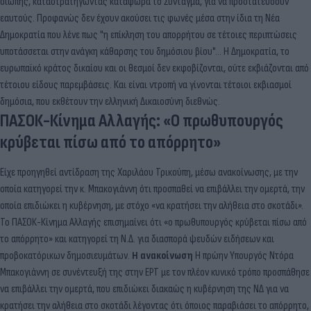
σιωπής, καταστρατηγώντας κατάφωρα το Σύνταγμα, για να προστατεύσουν
εαυτούς. Προφανώς δεν έχουν ακούσει τις φωνές μέσα στην ίδια τη Νέα
Δημοκρατία που λένε πως "η επίκληση του απορρήτου σε τέτοιες περιπτώσεις
υποτάσσεται στην ανάγκη κάθαρσης του δημόσιου βίου"... Η Δημοκρατία, το
ευρωπαϊκό κράτος δικαίου και οι θεσμοί δεν εκφοβίζονται, ούτε εκβιάζονται από
τέτοιου είδους παρεμβάσεις. Και είναι ντροπή να γίνονται τέτοιοι εκβιασμοί
δημόσια, που εκθέτουν την ελληνική Δικαιοσύνη διεθνώς.
ΠΑΣΟΚ-Κίνημα Αλλαγής: «Ο πρωθυπουργός
κρύβεται πίσω από το απόρρητο»
Είχε προηγηθεί αντίδραση της Χαριλάου Τρικούπη, μέσω ανακοίνωσης, με την
οποία κατηγορεί την κ. Μπακογιάννη ότι προσπαθεί να επιβάλλει την ομερτά, την
οποία επιδιώκει η κυβέρνηση, με στόχο «να κρατήσει την αλήθεια στο σκοτάδι».
Το ΠΑΣΟΚ-Κίνημα Αλλαγής επισημαίνει ότι «ο πρωθυπουργός κρύβεται πίσω από
το απόρρητο» και κατηγορεί τη Ν.Δ. για διασπορά ψευδών ειδήσεων και
προβοκατόρικων δημοσιευμάτων.
Η ανακοίνωση
Η πρώην Υπουργός Ντόρα
Μπακογιάννη σε συνέντευξή της στην ΕΡΤ με τον πλέον κυνικό τρόπο προσπάθησε
να επιβάλλει την ομερτά, που επιδιώκει διακαώς η κυβέρνηση της ΝΔ για να
κρατήσει την αλήθεια στο σκοτάδι λέγοντας ότι όποιος παραβιάσει το απόρρητο,