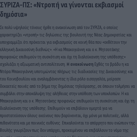
ΣΥΡΙΖΑ-ΠΣ: «Ντροπή να γίνονται εκβιασμοί
δημόσια»
Σε πολύ υψηλούς τόνους ήρθε η ανακοίνωση από τον ΣΥΡΙΖΑ, ο οποίος
χαρακτηρίζει «ντροπή» τις δηλώσεις της βουλευτή της Νέας Δημοκρατίας και
υπογραμμίζει ότι πρόκειται για εκβιασμούς σε κοινή θέα που «εκθέτουν την
ελληνική Δικαιοσύνη διεθνώς». «Η κα Μπακογιάννη και ο κ. Μητσοτάκης
προφανώς επιθυμούν τη συσκότιση και όχι τη διαλεύκανση της υπόθεσης»
σχολιάζει η αξιωματική αντιπολίτευση.
Η ανακοίνωση
Εχθές το βράδυ η κα
Ντόρα Μπακογιάννη υποτιμώντας πλήρως τις διαδικασίες της Δικαιοσύνης και
του Κοινοβουλίου και αναλαμβάνοντας η ίδια ρόλο εισαγγελέα, μοίρασε
δεκαετείς ποινές από το βήμα της δημόσιας τηλεόρασης, σε όποιον τολμήσει να
συμβάλει στην αποκάλυψη της αλήθειας στην υπόθεση των υποκλοπών. Η κα
Μπακογιάννη και ο κ. Μητσοτάκης προφανώς επιθυμούν τη συσκότιση και όχι τη
διαλεύκανση της υπόθεσης. Επιθυμούν να επιβάλουν ομερτά για να
προστατεύσουν όλους εκείνους που βαρύνονται, όχι μόνο με πολιτικές, αλλά
πιθανότατα και με ποινικές ευθύνες. Επικαλούνται το απόρρητο που ενώπιον της
Βουλής γνωρίζουν πως δεν υπάρχει, προκειμένου να επιβάλλουν το νόμο της