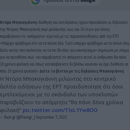
Ντόρα Μπακογιάννη:
Αίσθηση και αντιδράσεις έχουν προκαλέσει οι δηλώσεις
της Ντόρας Μπακογιάννη περί φυλάκισης έως και 10 ετών για όσους
παραβιάσουν το «απόρρητο» σχετικά με τις παρακολουθήσεις από την ΕΥΠ.
«Υπάρχει πρόβλημα στο να τα πούνε όλα. Γιατί υπάρχει πρόβλημα να τα πούνε όλα;
Διότι αυτός που πρόκειται να τα πει θα πάει για κακούργημα» σημείωσε με νόημα
για να προσθέσει πως «αν παραβιαστεί το απόρρητο αυτοί οι άνθρωποι θα πάνε
10 χρόνια φυλακή και όπως καταλαβαίνετε δε βλέπω κανέναν να έχει διάθεση να
πάει 10 χρόνια φυλακή».
Δείτε το βίντεο με τις δηλώσεις Μπακογιάννη
Η Ντόρα Μπακογιάννη μιλώντας στο κεντρικό
δελτίο ειδήσεων της ΕΡΤ προειδοποίησε ότι όσοι
εμπλεκόμενοι με το σκάνδαλο των υποκλοπών
παραβιάζουν το απόρρητο "θα πάνε δέκα χρόνια
φυλακή"
pic.twitter.com/TIsL1Yw8OO
— flash.gr (@Flashgr_)
September 7, 2022