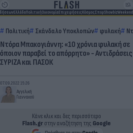
ιδήσεων
Ελλάδα
Πολιτική
Οικονομία
Επιχειρήσεις
Κόσμος
Σπορ
Showbiz
Weekend
Πολιτική
Σκάνδαλο Υποκλοπών
φυλακή
Ντ
Ντόρα Μπακογιάννη: «10 χρόνια φυλακή σε
όποιον παραβεί το απόρρητο» - Αντιδράσεις
ΣΥΡΙΖΑ και ΠΑΣΟΚ
07.09.2022 15:26
Αγγελική
Γιαννακού
Κάνε κλικ και δες περισσότερο
Flash.gr
στην αναζήτηση της
Google