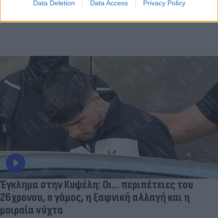
Data Deletion
Data Access
Privacy Policy
Έγκλημα στην Κυψέλη: Οι... περιπέτειες του
26χρονου, ο γάμος, η ξαφνική αλλαγή και η
μοιραία νύχτα