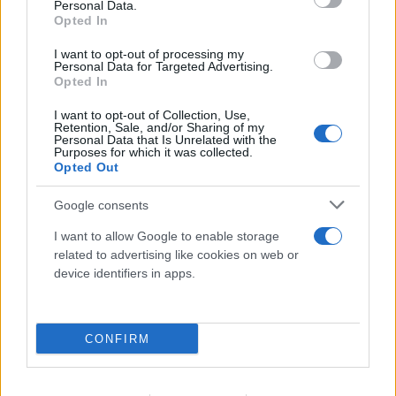
Personal Data.
Opted In
I want to opt-out of processing my
Personal Data for Targeted Advertising.
Opted In
I want to opt-out of Collection, Use,
«Hot-dry-windy»: Το καιρικό κοκτέιλ που
Retention, Sale, and/or Sharing of my
Personal Data that Is Unrelated with the
Purposes for which it was collected.
προκαλεί συναγερμό για φωτιές το
Opted Out
επόμενο 48ωρο
Google consents
08.08.2026
I want to allow Google to enable storage
related to advertising like cookies on web or
device identifiers in apps.
CONFIRM