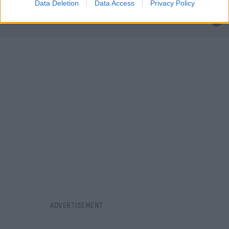
του
Data Deletion
Data Access
Privacy Policy
10.08.2026
ΒΑΣΊΛΗΣ ΑΝΔΡΙΤΣΆΝΟΣ