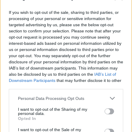
If you wish to opt-out of the sale, sharing to third parties, or
processing of your personal or sensitive information for
targeted advertising by us, please use the below opt-out
section to confirm your selection. Please note that after your
opt-out request is processed you may continue seeing
interest-based ads based on personal information utilized by
us or personal information disclosed to third parties prior to
your opt-out. You may separately opt-out of the further
disclosure of your personal information by third parties on the
IAB’s list of downstream participants. This information may
also be disclosed by us to third parties on the
IAB’s List of
Χανιά: Συγκλονιστικό βίντεο με ναυαγοσώστη να
Downstream Participants
that may further disclose it to other
σώζει γυναίκα δίνοντας μάχη με τα κύματα
third parties.
10.08.2026
ΧΡΙΣΤΌΔΟΥΛΟΣ ΣΚΟΎΝΤΑΣ
Please note that this website/app uses one or more Google
Personal Data Processing Opt Outs
services and may gather and store information including but
not limited to your visit or usage behaviour. You may click to
I want to opt-out of the Sharing of my
personal data.
grant or deny consent to Google and its third-party tags to
Opted In
use your data for below specified purposes in below Google
consent section.
I want to opt-out of the Sale of my