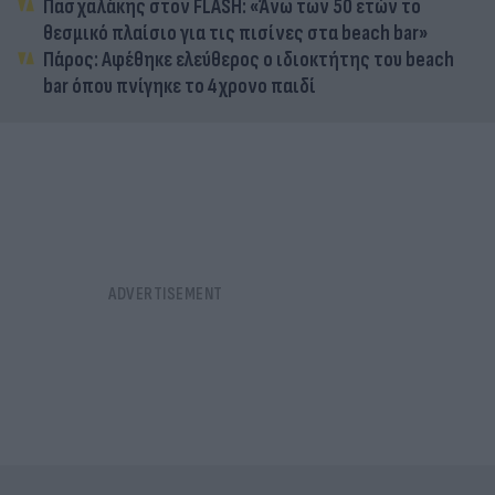
Πασχαλάκης στον FLASH: «Άνω των 50 ετών το
θεσμικό πλαίσιο για τις πισίνες στα beach bar»
Πάρος: Αφέθηκε ελεύθερος ο ιδιοκτήτης του beach
bar όπου πνίγηκε το 4χρονο παιδί