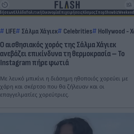
ιδήσεων
Ελλάδα
Πολιτική
Οικονομία
Επιχειρήσεις
Κόσμος
Σπορ
Showbiz
Weekend
LIFE
Σάλμα Χάγιεκ
Celebrities
Hollywood - 
Ο αισθησιακός χορός της Σάλμα Χάγιεκ
ανεβάζει επικίνδυνα τη θερμοκρασία – Το
Instagram πήρε φωτιά
Με λευκό μπικίνι η διάσημη ηθοποιός χορεύει με
χάρη και σκέρτσο που θα ζήλευαν και οι
επαγγελματίες χορεύτριες.