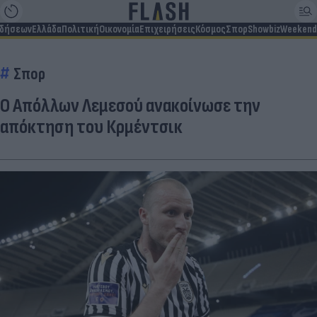
ιδήσεων
Ελλάδα
Πολιτική
Οικονομία
Επιχειρήσεις
Κόσμος
Σπορ
Showbiz
Weekend
Σπορ
Ο Απόλλων Λεμεσού ανακοίνωσε την
απόκτηση του Κρμέντσικ