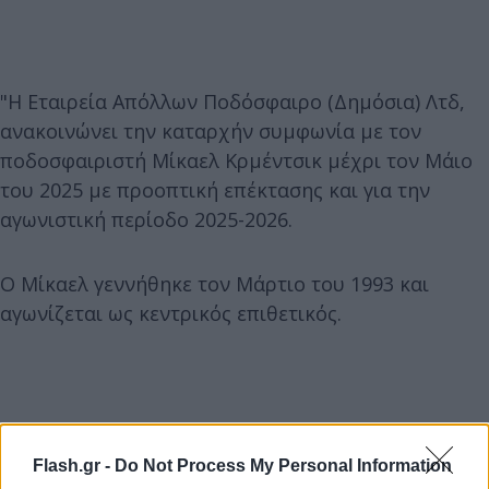
"Η Εταιρεία Απόλλων Ποδόσφαιρο (Δημόσια) Λτδ,
ανακοινώνει την καταρχήν συμφωνία με τον
ποδοσφαιριστή Μίκαελ Κρμέντσικ μέχρι τον Μάιο
του 2025 με προοπτική επέκτασης και για την
αγωνιστική περίοδο 2025-2026.
Ο Μίκαελ γεννήθηκε τον Μάρτιο του 1993 και
αγωνίζεται ως κεντρικός επιθετικός.
Flash.gr -
Do Not Process My Personal Information