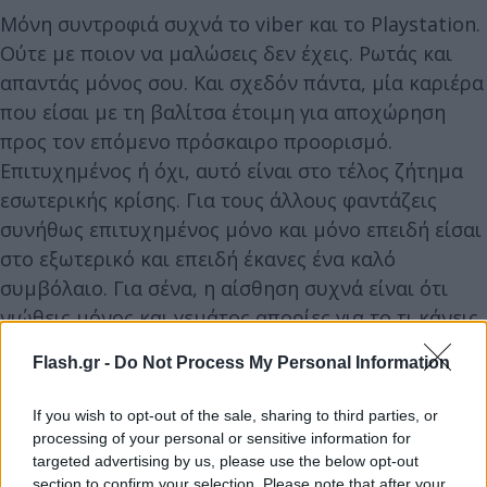
Μόνη συντροφιά συχνά το viber και το Playstation.
Ούτε με ποιον να μαλώσεις δεν έχεις. Ρωτάς και
απαντάς μόνος σου. Και σχεδόν πάντα, μία καριέρα
που είσαι με τη βαλίτσα έτοιμη για αποχώρηση
προς τον επόμενο πρόσκαιρο προορισμό.
Επιτυχημένος ή όχι, αυτό είναι στο τέλος ζήτημα
εσωτερικής κρίσης. Για τους άλλους φαντάζεις
συνήθως επιτυχημένος μόνο και μόνο επειδή είσαι
στο εξωτερικό και επειδή έκανες ένα καλό
συμβόλαιο. Για σένα, η αίσθηση συχνά είναι ότι
νιώθεις μόνος και γεμάτος απορίες για το τι κάνεις,
για το τί θα έπρεπε να κάνεις, για το αν αξίζει αυτό
Flash.gr -
Do Not Process My Personal Information
που κάνεις.
If you wish to opt-out of the sale, sharing to third parties, or
processing of your personal or sensitive information for
targeted advertising by us, please use the below opt-out
section to confirm your selection. Please note that after your