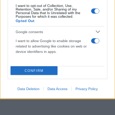
αυτά είναι όμως μαθήματα ζωής που οφείλουμε να
I want to opt-out of Collection, Use,
τα διδάσκουμε σε όσους νέους θέλουν να
Retention, Sale, and/or Sharing of my
Personal Data that Is Unrelated with the
ακολουθήσουν τα βήματά τους. Καλωσόρισες πίσω
Purposes for which it was collected.
Opted Out
Κώστα Μανωλά και κάθε Κώστα Μανωλά. Τα μικρά
γήπεδα της Ελλάδας στην περιφέρεια έχουν και
Google consents
αυτά ανάγκη από πρωταγωνιστές.
I want to allow Google to enable storage
related to advertising like cookies on web or
device identifiers in apps.
CONFIRM
Data Deletion
Data Access
Privacy Policy