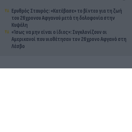
Ερυθρός Σταυρός: «Κατέβασε» το βίντεο για τη ζωή
του 26χρονου Αφγανού μετά τη δολοφονία στην
Κυψέλη
«Ίσως να μην είναι ο ίδιος»: Συγκλονίζουν οι
Αμερικανοί που υιοθέτησαν τον 26χρονο Αφγανό στη
Λέσβο