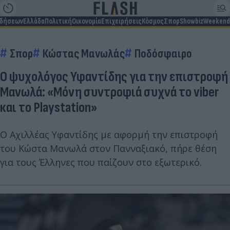
ιδήσεων
Ελλάδα
Πολιτική
Οικονομία
Επιχειρήσεις
Κόσμος
Σπορ
Showbiz
Weekend
Σπορ
Κώστας Μανωλάς
Ποδόσφαιρο
Ο ψυχολόγος Υφαντίδης για την επιστροφή
Μανωλά: «Μόνη συντροφιά συχνά το viber
και το Playstation»
Ο Αχιλλέας Υφαντίδης με αφορμή την επιστροφή
του Κώστα Μανωλά στον Πανναξιακό, πήρε θέση
για τους Έλληνες που παίζουν στο εξωτερικό.