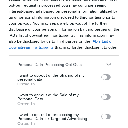
opt-out request is processed you may continue seeing
interest-based ads based on personal information utilized by
us or personal information disclosed to third parties prior to
your opt-out. You may separately opt-out of the further
disclosure of your personal information by third parties on the
IAB’s list of downstream participants. This information may
also be disclosed by us to third parties on the
IAB’s List of
Downstream Participants
that may further disclose it to other
third parties.
Please note that this website/app uses one or more Google
Personal Data Processing Opt Outs
Όσοι αντέχουν αυτή τη ζωή, δεν την αντέχουν
services and may gather and store information including but
not limited to your visit or usage behaviour. You may click to
I want to opt-out of the Sharing of my
χωρίς να πληρώσουν ψυχικό κόστος. Εύχομαι όταν
personal data.
grant or deny consent to Google and its third-party tags to
επιστρέφουν, - όσοι επιστρέφουν - να νιώθουν
Opted In
use your data for below specified purposes in below Google
δικαιωμένοι από τις επιλογές τους. Γιατί όλοι δεν
consent section.
I want to opt-out of the Sale of my
κατόρθωσαν να διακριθούν στο επίπεδο που
Personal Data.
Opted In
σχεδίαζαν. Ούτε να έχουν την ποιότητα ζωής που
υπολόγιζαν, ούτε τις συνεργασίες που ήλπιζαν,
I want to opt-out of processing my
Personal Data for Targeted Advertising.
ούτε τις ευκαιρίες που νιώθουν ότι άξιζαν. Και
Opted In