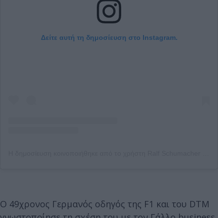
Δείτε αυτή τη δημοσίευση στο Instagram.
Η δημοσίευση κοινοποιήθηκε από το χρήστη Ralf Schumacher (@ralfschumacher_rsc)
Ο 49χρονος Γερμανός οδηγός της F1 και του DTM
γνωστοποίησε τη σχέση του με τον Γάλλο business