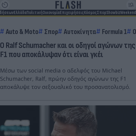
ιδήσεων
Ελλάδα
Πολιτική
Οικονομία
Επιχειρήσεις
Κόσμος
Σπορ
Showbiz
Weekend
Auto & Moto
Σπορ
Αυτοκίνητα
Formula 1
O Ralf Schumacher και οι οδηγοί αγώνων της
F1 που αποκάλυψαν ότι είναι γκέι
Μέσω των social media ο αδελφός του Michael
Schumacher, Ralf, πρώην οδηγός αγώνων της F1
αποκάλυψε τον σεξουαλικό του προσανατολισμό.