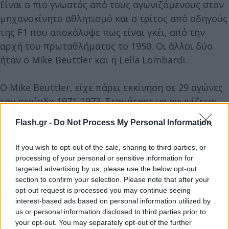
Είναι ο πιο γνωστός από τους αγωνιζόμενους στον
μηχανοκίνητο αθλητισμό και ο τρίτος από οδηγούς
της F1 που αποκάλυψε πως είναι γκέι, από την
αρχή του πρωταθλήματος το 1950. Οι άλλοι δύο
ήταν ο Mike Beuttler και η Lella Lombardi.
Ο Mike Beuttler, είχε πάρει εκκίνηση σε 29 αγώνες
την περίοδο 1971-1973. Σταμάτησε να αγωνίζεται
λόγω της πετρελαϊκής κρίσης, η οποία ανάγκασε
Flash.gr -
Do Not Process My Personal Information
τους χρηματοδότες της ομάδας του να
αποσυρθούν. Πέθανε το 1988, σε ηλικία 48 ετών,
If you wish to opt-out of the sale, sharing to third parties, or
από επιπλοκές στην υγεία του που προκλήθηκαν
processing of your personal or sensitive information for
από το AIDS.
targeted advertising by us, please use the below opt-out
section to confirm your selection. Please note that after your
opt-out request is processed you may continue seeing
interest-based ads based on personal information utilized by
us or personal information disclosed to third parties prior to
your opt-out. You may separately opt-out of the further