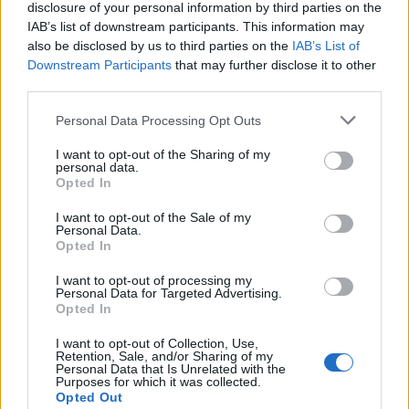
disclosure of your personal information by third parties on the
IAB’s list of downstream participants. This information may
also be disclosed by us to third parties on the
IAB’s List of
Downstream Participants
that may further disclose it to other
third parties.
Please note that this website/app uses one or more Google
Personal Data Processing Opt Outs
services and may gather and store information including but
not limited to your visit or usage behaviour. You may click to
I want to opt-out of the Sharing of my
personal data.
grant or deny consent to Google and its third-party tags to
Opted In
use your data for below specified purposes in below Google
Φωτογραφία αρχείου: ΑΠΕ-ΜΠΕ Ralf Schumacher
consent section.
I want to opt-out of the Sale of my
Personal Data.
Opted In
I want to opt-out of processing my
Η Lella Lombardi, είχε δύο πρωτιές: Ήταν η
Personal Data for Targeted Advertising.
μοναδική γυναίκα που πήρε βαθμούς σε αγώνα F1
Opted In
και ήταν ανοιχτά ομοφυλόφιλη. Πήρε μέρος σε 17
I want to opt-out of Collection, Use,
αγώνες την περίοδο 1974-1976. Ήταν πάντα μαζί με
Retention, Sale, and/or Sharing of my
Personal Data that Is Unrelated with the
τη σύντροφό της, Fiorezina, η οποία έμεινε μαζί
Purposes for which it was collected.
Opted Out
της μέχρι τον θάνατό της το 1992 από καρκίνο του