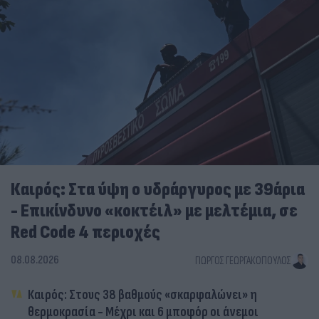
Καιρός: Στα ύψη ο υδράργυρος με 39άρια
- Επικίνδυνο «κοκτέιλ» με μελτέμια, σε
Red Code 4 περιοχές
08.08.2026
ΓΙΏΡΓΟΣ ΓΕΩΡΓΑΚΌΠΟΥΛΟΣ
Καιρός: Στους 38 βαθμούς «σκαρφαλώνει» η
θερμοκρασία - Μέχρι και 6 μποφόρ οι άνεμοι