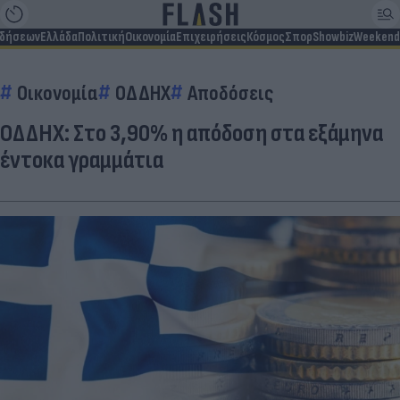
ιδήσεων
Ελλάδα
Πολιτική
Οικονομία
Επιχειρήσεις
Κόσμος
Σπορ
Showbiz
Weekend
Οικονομία
ΟΔΔΗΧ
Αποδόσεις
ΟΔΔΗΧ: Στο 3,90% η απόδοση στα εξάμηνα
έντοκα γραμμάτια