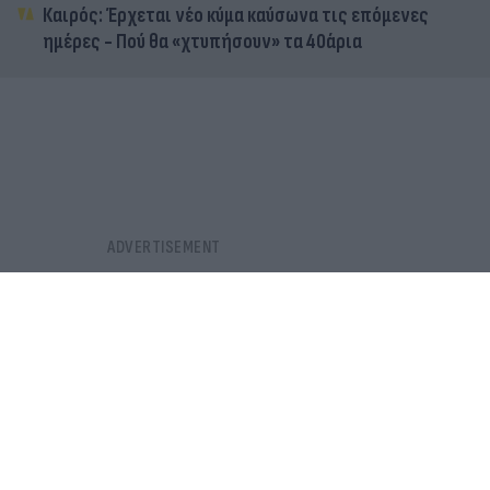
Καιρός: Έρχεται νέο κύμα καύσωνα τις επόμενες
ημέρες - Πού θα «χτυπήσουν» τα 40άρια