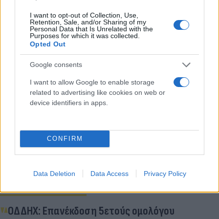
Σύμφωνα με τον Κανονισμό Λειτουργίας των
Βασικών Διαπραγματευτών Αγοράς μπορούν να
I want to opt-out of Collection, Use,
Retention, Sale, and/or Sharing of my
υποβληθούν επιπλέον μη ανταγωνιστικές
Personal Data that Is Unrelated with the
Purposes for which it was collected.
προσφορές ύψους 30% επί του δημοπρατούμενου
Opted Out
ποσού, έως την Πέμπτη 28 Σεπτεμβρίου 2023, στις
Google consents
12μ.μ.
I want to allow Google to enable storage
related to advertising like cookies on web or
Κάνε κλικ και δες περισσότερο
device identifiers in apps.
Flash.gr
στην αναζήτηση της
Google
CONFIRM
Data Deletion
Data Access
Privacy Policy
Διάβασε σχετικά
ΟΔΔΗΧ: Επανέκδοση 5ετούς ομολόγου