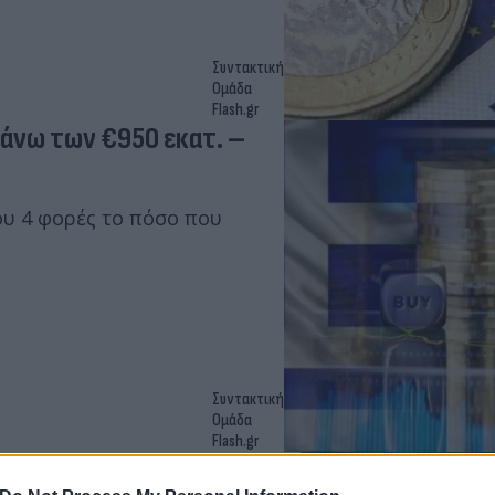
Συντακτική
Ομάδα
Flash.gr
άνω των €950 εκατ. –
υ 4 φορές το πόσο που
Συντακτική
Ομάδα
Flash.gr
ολόγου λήξεως 2029 -