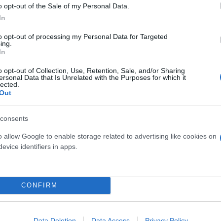
o opt-out of the Sale of my Personal Data.
In
γου στη δημοπρασία
to opt-out of processing my Personal Data for Targeted
ing.
In
o opt-out of Collection, Use, Retention, Sale, and/or Sharing
πενδυτικής ζήτησης και
ersonal Data that Is Unrelated with the Purposes for which it
lected.
υτερογενούς αγοράς
Out
consents
o allow Google to enable storage related to advertising like cookies on
evice identifiers in apps.
Συντακτική
Ομάδα
Flash.gr
ές ομόλογο με αρχικό
CONFIRM
Data Deletion
Data Access
Privacy Policy