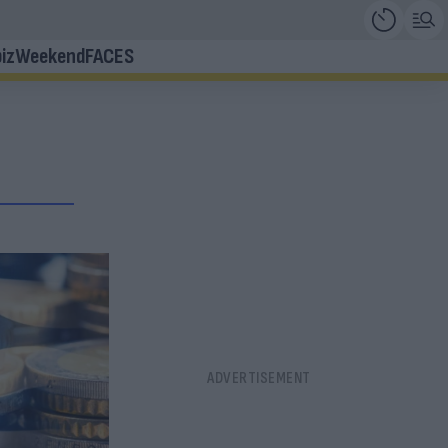
iz
Weekend
FACES