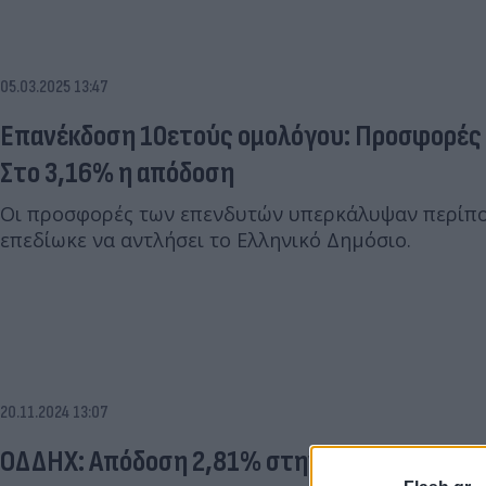
05.03.2025 13:47
Επανέκδοση 10ετούς ομολόγου: Προσφορές 
Στο 3,16% η απόδοση
Οι προσφορές των επενδυτών υπερκάλυψαν περίπο
επεδίωκε να αντλήσει το Ελληνικό Δημόσιο.
20.11.2024 13:07
ΟΔΔΗΧ: Απόδοση 2,81% στην επανέκδοση ομ