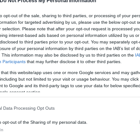
Do Not Process My Personal Information
πενδυτικής ζήτησης και η
to opt-out of the sale, sharing to third parties, or processing of your per
γοράς ομολόγων.
formation for targeted advertising by us, please use the below opt-out s
r selection. Please note that after your opt-out request is processed y
eing interest-based ads based on personal information utilized by us or
disclosed to third parties prior to your opt-out. You may separately opt-
losure of your personal information by third parties on the IAB’s list of
. This information may also be disclosed by us to third parties on the
IA
Participants
that may further disclose it to other third parties.
Συντακτική
Ομάδα
 that this website/app uses one or more Google services and may gath
Flash.gr
including but not limited to your visit or usage behaviour. You may click 
 to Google and its third-party tags to use your data for below specifi
ogle consent section.
l Data Processing Opt Outs
o opt-out of the Sharing of my personal data.
In