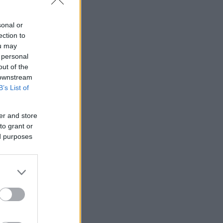
sonal or
ection to
ou may
 personal
out of the
 downstream
B’s List of
er and store
to grant or
ed purposes