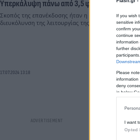
Flash.gr -
Υπερκάλυψη πάνω από 3,5 φορές
Σκοπός της επανέκδοσης ήταν η ικανοποίηση της ε
If you wish 
διευκόλυνση της λειτουργίας της δευτερογενούς α
sensitive in
confirm you
continue se
information 
further disc
participants
Downstream 
17.07.2024 13:18
Please note
information 
deny consent
in below Go
Persona
I want t
Opted 