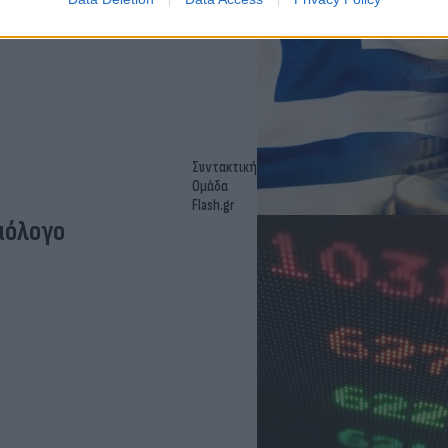
Συντακτική
Ομάδα
Flash.gr
μόλογο