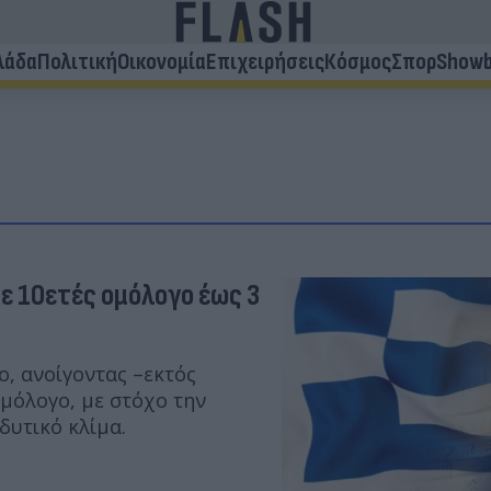
λάδα
Πολιτική
Οικονομία
Επιχειρήσεις
Κόσμος
Σπορ
Showb
με 10ετές ομόλογο έως 3
ο, ανοίγοντας –εκτός
μόλογο, με στόχο την
δυτικό κλίμα.