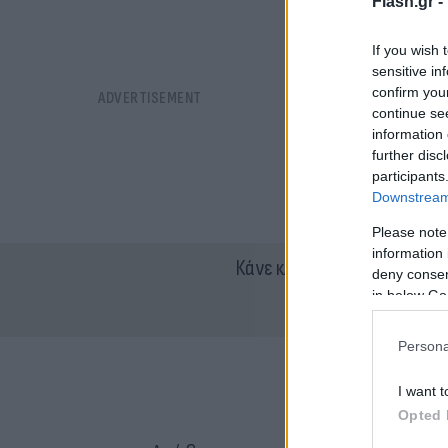
Flash.gr -
If you wish 
sensitive in
confirm you
continue se
information 
further disc
participants
Downstream 
Please note
information 
Κάνε κλικ και δες περισσότ
deny consent
in below Go
Persona
I want t
Opted 