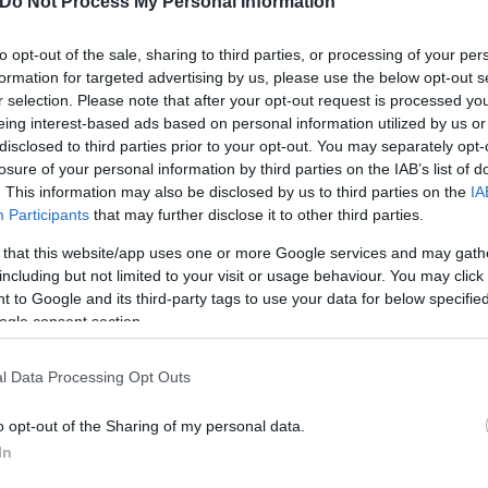
Do Not Process My Personal Information
to opt-out of the sale, sharing to third parties, or processing of your per
formation for targeted advertising by us, please use the below opt-out s
r selection. Please note that after your opt-out request is processed y
eing interest-based ads based on personal information utilized by us or
disclosed to third parties prior to your opt-out. You may separately opt-
losure of your personal information by third parties on the IAB’s list of
. This information may also be disclosed by us to third parties on the
IA
Participants
that may further disclose it to other third parties.
 that this website/app uses one or more Google services and may gath
including but not limited to your visit or usage behaviour. You may click 
ερο
Flash.gr
στην αναζήτηση της
Google
 to Google and its third-party tags to use your data for below specifi
ogle consent section.
l Data Processing Opt Outs
o opt-out of the Sharing of my personal data.
In