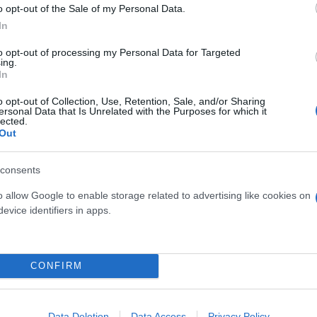
o opt-out of the Sale of my Personal Data.
In
 μείωση των επιτοκίων
to opt-out of processing my Personal Data for Targeted
ing.
 δεκαετές ομόλογο - 4 δισ. ευρώ αντλεί η Ελλάδα
In
4 προβλέπουν αναλυτές
o opt-out of Collection, Use, Retention, Sale, and/or Sharing
έο ομόλογο του Ελληνικού Δημοσίου
ersonal Data that Is Unrelated with the Purposes for which it
lected.
 με 30ετες ομόλογο
Out
consents
o allow Google to enable storage related to advertising like cookies on
evice identifiers in apps.
Επιτόκια
Δημοπρασία
CONFIRM
Data Deletion
Data Access
Privacy Policy