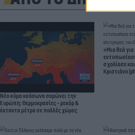
«Μια θεά για 
εντυπωσίασε
σχολίασε κα
Κριστιάνο (p
Νέο κύμα καύσωνα σαρώνει την
Ευρώπη: Θερμοκρασίες - ρεκόρ &
έκτακτα μέτρα σε πολλές χώρες