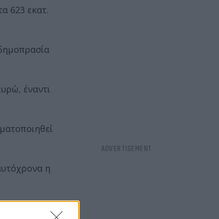
α 623 εκατ.
 δημοπρασία
ευρώ, έναντι
γματοποιηθεί
αυτόχρονα η