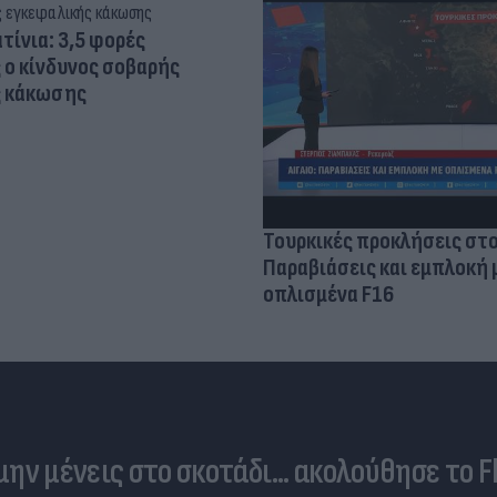
τίνια: 3,5 φορές
 ο κίνδυνος σοβαρής
ς κάκωσης
Τουρκικές προκλήσεις στο
Παραβιάσεις και εμπλοκή 
οπλισμένα F16
 μην μένεις στο σκοτάδι... ακολούθησε το F