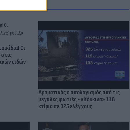
οικίδια! Οι
 στις
τικών ειδών
Δραματικός ο απολογισμός από τις
μεγάλες φωτιές - «Κόκκινα» 118
κτίρια σε 325 ελέγχους