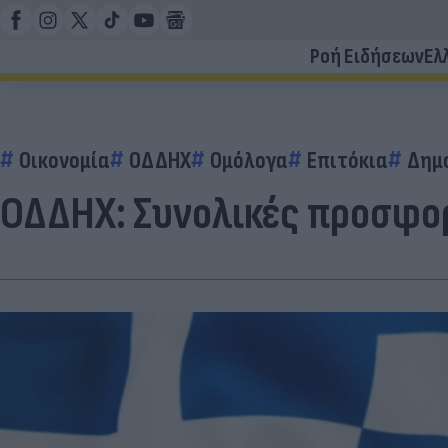
Ροή Ειδήσεων
Ελ
Οικονομία
ΟΔΔΗΧ
Ομόλογα
Επιτόκια
Δημ
ΟΔΔΗΧ: Συνολικές προσφορ