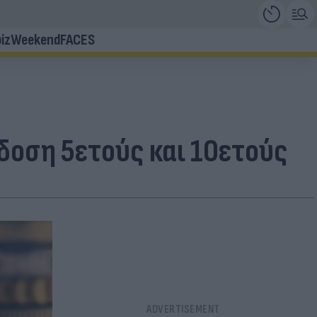
iz
Weekend
FACES
δοση 5ετούς και 10ετούς