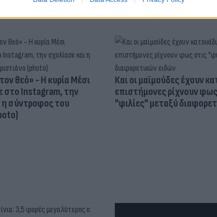
τον θεό» - Η κυρία Μέσι
Και οι μαϊμούδες έχουν κατ
 στο Instagram, την
επιστήμονες ρίχνουν φως
ι η σύντροφος του
"φιλίες" μεταξύ διαφορε
hoto)