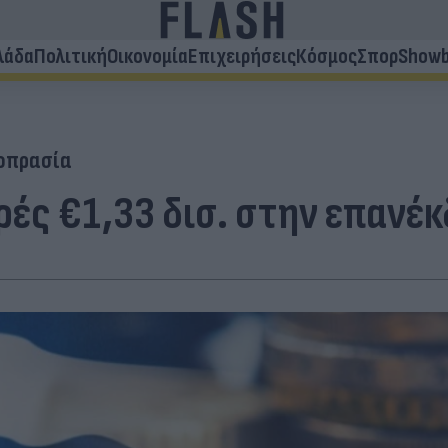
λάδα
Πολιτική
Οικονομία
Επιχειρήσεις
Κόσμος
Σπορ
Showb
οπρασία
ές €1,33 δισ. στην επανέκ