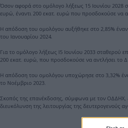
Όσον αφορά στο ομόλογο λήξεως 15 Ιουνίου 2028 σ
ευρώ, έναντι 200 εκατ. ευρώ που προσδοκούσε να α
Η απόδοση του ομολόγου αυξήθηκε στο 2,85% έναν
του Ιανουαρίου 2024.
Για το ομόλογο λήξεως Ι5 Ιουνίου 2033 σταθερού ε
200 εκατ. ευρώ, που προσδοκούσε να αντλήσει το Δ
Η απόδοση του ομολόγου υποχώρησε στο 3,32% ένα
το Νοέμβριο 2023.
Σκοπός της επανέκδοσης, σύμφωνα με τον ΟΔΔΗΧ, ε
διευκόλυνση της λειτουργίας της δευτερογενούς α