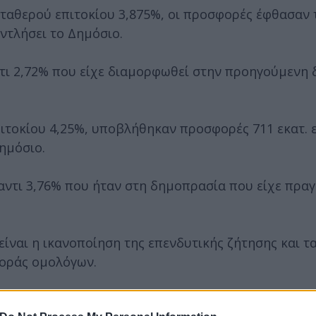
ταθερού επιτοκίου 3,875%, οι προσφορές έφθασαν τ
ντλήσει το Δημόσιο.
τι 2,72% που είχε διαμορφωθεί στην προηγούμενη
πιτοκίου 4,25%, υποβλήθηκαν προσφορές 711 εκατ. 
ημόσιο.
ντι 3,76% που ήταν στη δημοπρασία που είχε πρα
ίναι η ικανοποίηση της επενδυτικής ζήτησης και τ
γοράς ομολόγων.