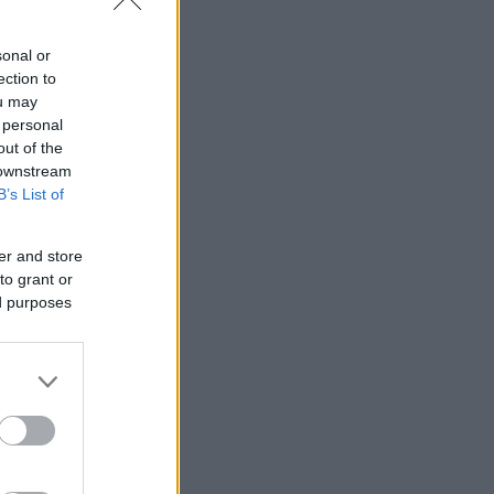
sonal or
ection to
ou may
 personal
out of the
 downstream
B’s List of
er and store
to grant or
ed purposes