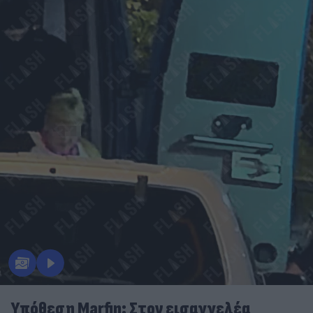
Υπόθεση Marfin: Στον εισαγγελέα