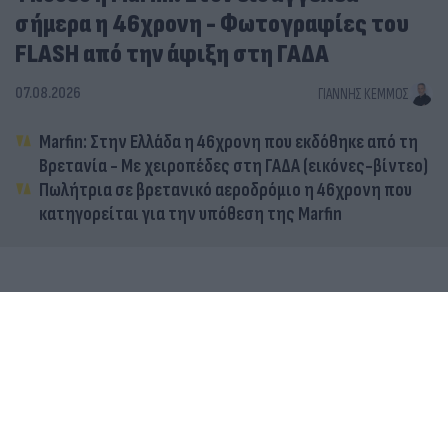
σήμερα η 46χρονη - Φωτογραφίες του
FLASH από την άφιξη στη ΓΑΔΑ
07.08.2026
ΓΙΆΝΝΗΣ ΚΈΜΜΟΣ
Marfin: Στην Ελλάδα η 46χρονη που εκδόθηκε από τη
Βρετανία - Με χειροπέδες στη ΓΑΔΑ (εικόνες-βίντεο)
Πωλήτρια σε βρετανικό αεροδρόμιο η 46χρονη που
κατηγορείται για την υπόθεση της Marfin