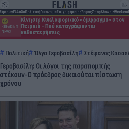
ιδήσεων
Ελλάδα
Πολιτική
Οικονομία
Επιχειρήσεις
Κόσμος
Σπορ
Showbiz
Weekend
Κίνηση: Κυκλοφοριακό «έμφραγμα» στον
Πειραιά - Πού καταγράφονται
BREAKING
καθυστερήσεις
NEWS
Πολιτική
Όλγα Γεροβασίλη
Στέφανος Κασσε
Γεροβασίλη: Οι λόγοι της παραπομπής
στέκουν-Ο πρόεδρος δικαιούται πίστωση
χρόνου