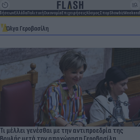
ιδήσεων
Ελλάδα
Πολιτική
Οικονομία
Επιχειρήσεις
Κόσμος
Σπορ
Showbiz
Weekend
Όλγα Γεροβασίλη
Τι μέλλει γενέσθαι με την αντιπροεδρία της
Βουλής μετά την αποχώρηση Γεροβασίλη