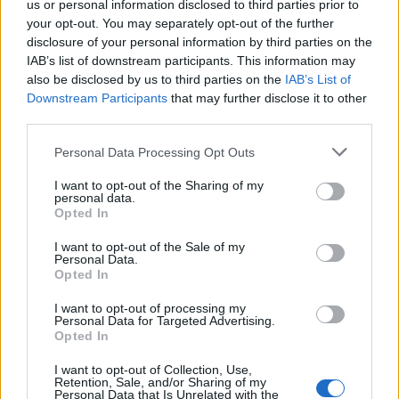
us or personal information disclosed to third parties prior to
your opt-out. You may separately opt-out of the further
Ένταση δίχως τέλος στη Βουλή: Άγρια βεντέτα
disclosure of your personal information by third parties on the
Ζωής - ΚΚΕ και νέο μέτωπο με τη Γεροβασίλη
IAB’s list of downstream participants. This information may
also be disclosed by us to third parties on the
IAB’s List of
Κατερίνα
22.07.2025 16:38
Downstream Participants
that may further disclose it to other
Κανάκη
third parties.
Please note that this website/app uses one or more Google
Personal Data Processing Opt Outs
services and may gather and store information including but
not limited to your visit or usage behaviour. You may click to
I want to opt-out of the Sharing of my
personal data.
grant or deny consent to Google and its third-party tags to
Opted In
use your data for below specified purposes in below Google
consent section.
I want to opt-out of the Sale of my
Personal Data.
Opted In
I want to opt-out of processing my
Personal Data for Targeted Advertising.
Opted In
Γεροβασίλη: Στο στόχαστρο ο Μητσοτάκης για
τον ΟΠΕΚΕΠΕ – Τι θα κάνει ο ΣΥΡΙΖΑ με την
I want to opt-out of Collection, Use,
Retention, Sale, and/or Sharing of my
Προανακριτική
Personal Data that Is Unrelated with the