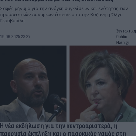
Σαφές μήνυμα για την ανάγκη συγκλίσεων και ενότητας των
προοδευτικών δυνάμεων έστειλε από την Κοζάνη η Όλγα
Γεροβασίλη.
Συντακτική
19.06.2025 23:27
Ομάδα
Flash.gr
Η νέα εκδήλωση για την κεντροαριστερά, η
παρουσία έκπληξη και ο πασοκικός χαμός στη