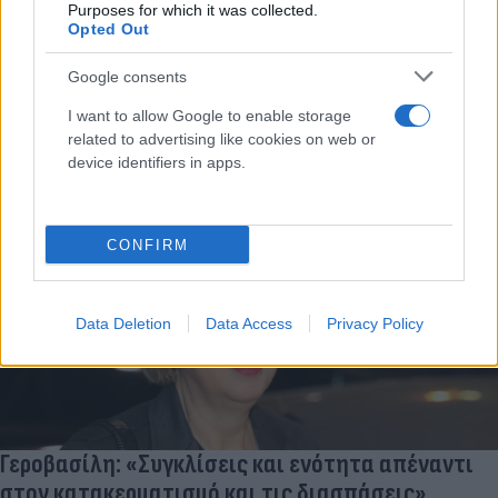
Purposes for which it was collected.
Opted Out
Με αφορμή τις εξελίξεις στον ΟΠΕΚΕΠΕ, η βουλευτής του
ΣΥΡΙΖΑ υποστήριξε ότι ο Κυριάκος Μητσοτάκης δεν μπορεί να
βρίσκεται έξω από το επίκεντρο της υπόθεσης.
Google consents
I want to allow Google to enable storage
Συντακτική
02.07.2025 23:35
Ομάδα
related to advertising like cookies on web or
Flash.gr
device identifiers in apps.
CONFIRM
Data Deletion
Data Access
Privacy Policy
Γεροβασίλη: «Συγκλίσεις και ενότητα απέναντι
στον κατακερματισμό και τις διασπάσεις»