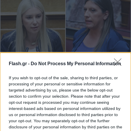
Flash.gr -
Do Not Process My Personal Information
Σύγκρουση Αραμπατζή - Κωνσταντοπούλου:
Πόλωση, φωνές και αλληλοκατηγορίες με φόντο
If you wish to opt-out of the sale, sharing to third parties, or
τον σιδηρόδρομο
processing of your personal or sensitive information for
targeted advertising by us, please use the below opt-out
Η έντονη συζήτηση περιστράφηκε και γύρω από την υπόθεση
section to confirm your selection. Please note that after your
του ΟΠΕΚΕΠΕ, με τη «γαλάζια» βουλευτή να αποκρούει τις
opt-out request is processed you may continue seeing
κατηγορίες περί εμπλοκής της, λέγοντας πως «είμαστε αθώοι
interest-based ads based on personal information utilized by
και αρχειοθετημένοι».
us or personal information disclosed to third parties prior to
your opt-out. You may separately opt-out of the further
Κατερίνα
28.07.2026 13:32
Κανάκη
disclosure of your personal information by third parties on the