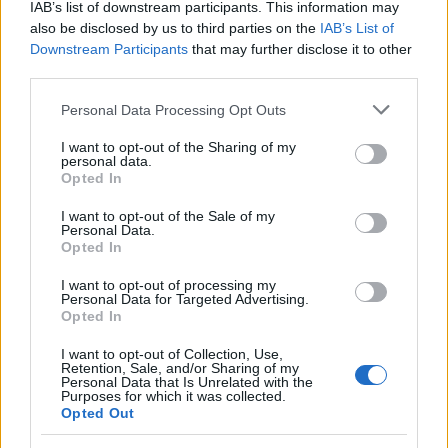
IAB’s list of downstream participants. This information may
also be disclosed by us to third parties on the
IAB’s List of
Downstream Participants
that may further disclose it to other
third parties.
Please note that this website/app uses one or more Google
Personal Data Processing Opt Outs
services and may gather and store information including but
not limited to your visit or usage behaviour. You may click to
I want to opt-out of the Sharing of my
personal data.
grant or deny consent to Google and its third-party tags to
Opted In
use your data for below specified purposes in below Google
consent section.
I want to opt-out of the Sale of my
Personal Data.
Opted In
Χάος με Φλωρίδη - Κωνσταντοπούλου Γιαπωνέζοι
πολεμιστές, ζέστες και «έργο που δεν κόβει
I want to opt-out of processing my
Personal Data for Targeted Advertising.
εισιτήρια»
Opted In
Ένα ακόμη σφοδρό επεισόδιο με πρωταγωνιστές τους Γιώργο
I want to opt-out of Collection, Use,
Φλωρίδη και Ζωή Κωνσταντοπούλου καταγράφηκε στο...
Retention, Sale, and/or Sharing of my
κοινοβουλευτικό ημερολόγιο.
Personal Data that Is Unrelated with the
Purposes for which it was collected.
Opted Out
Κατερίνα
27.07.2026 17:02
Κανάκη