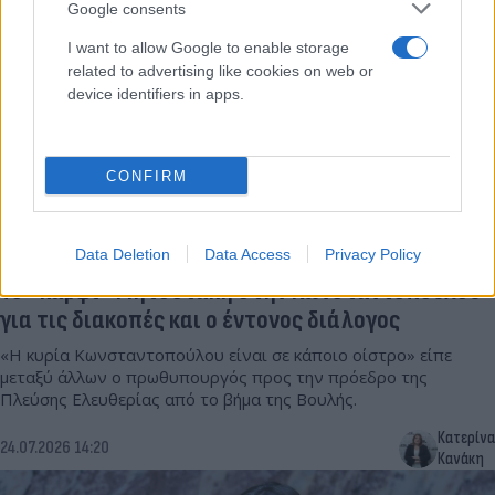
Google consents
I want to allow Google to enable storage
related to advertising like cookies on web or
device identifiers in apps.
CONFIRM
Data Deletion
Data Access
Privacy Policy
Το «καρφί» Μητσοτάκη στην Κωνσταντοπούλου
για τις διακοπές και ο έντονος διάλογος
«Η κυρία Κωνσταντοπούλου είναι σε κάποιο οίστρο» είπε
μεταξύ άλλων ο πρωθυπουργός προς την πρόεδρο της
Πλεύσης Ελευθερίας από το βήμα της Βουλής.
Κατερίνα
24.07.2026 14:20
Κανάκη