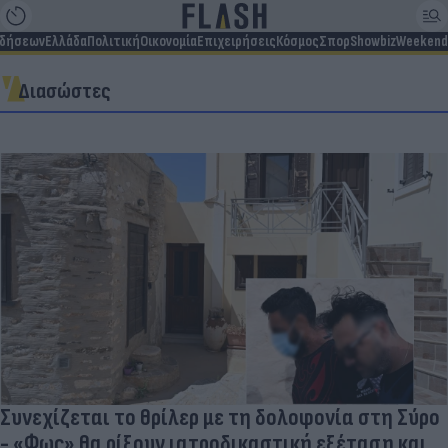
ιδήσεων
Ελλάδα
Πολιτική
Οικονομία
Επιχειρήσεις
Κόσμος
Σπορ
Showbiz
Weekend
Διασώστες
Συνεχίζεται το θρίλερ με τη δολοφονία στη Σύρο
- «Φως» θα ρίξουν ιατροδικαστική εξέταση και