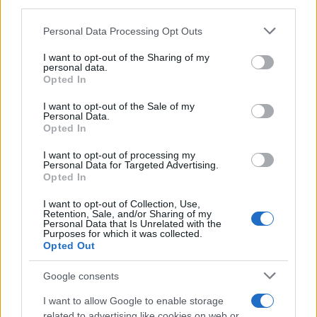
third parties.
Please note that this website/app uses one or more Google
Personal Data Processing Opt Outs
services and may gather and store information including but
not limited to your visit or usage behaviour. You may click to
I want to opt-out of the Sharing of my
personal data.
grant or deny consent to Google and its third-party tags to
Opted In
use your data for below specified purposes in below Google
consent section.
I want to opt-out of the Sale of my
Personal Data.
Opted In
I want to opt-out of processing my
Βενεζουέλα: Συγκλονιστική διάσωση σκύλου
Personal Data for Targeted Advertising.
Opted In
μέσα από τα συντρίμμια μετά τους φονικούς
σεισμούς
I want to opt-out of Collection, Use,
Retention, Sale, and/or Sharing of my
Personal Data that Is Unrelated with the
Οι διασώστες δίνουν μάχη με τον χρόνο για τον εντοπισμό
Purposes for which it was collected.
επιζώντων, ενώ συγκίνηση προκαλούν οι προσπάθειες
Opted Out
διάσωσης εγκλωβισμένων ζώων.
Google consents
Γιάννης
25.06.2026 21:56
Τσούρτης
I want to allow Google to enable storage
related to advertising like cookies on web or