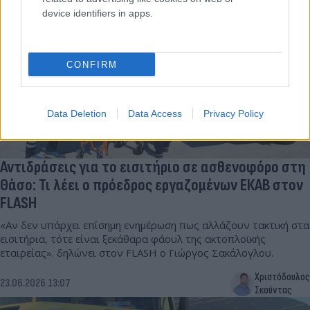
device identifiers in apps.
CONFIRM
Data Deletion
Data Access
Privacy Policy
Αντιδράσεις για το εισιτήριο σε ασθενοφόρο στη
Θάσο: Τι λέει ο πρόεδρος εργαζομένων ΕΚΑΒ στον
FLASH
«Αν δεν υπάρχει επίσημη ενημέρωση πως αλλάζουν τακτική στα
εισιτήρια, τότε είναι ξεκάθαρα φάουλ της ακτοπλοϊκής
εταιρείας». δηλώνει στον FLASH ο Γιώργος Σακάλογλου.
Χριστόδουλος
23.06.2026 13:07
Σκούντας