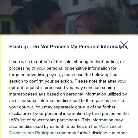
Flash.gr -
Do Not Process My Personal Information
If you wish to opt-out of the sale, sharing to third parties, or
processing of your personal or sensitive information for
targeted advertising by us, please use the below opt-out
Συγκλoνιστικές στιγμές στην Βενεζουέλα:
section to confirm your selection. Please note that after your
Γυναίκα γέννησε μέσα στα χαλάσματα μετά τον
opt-out request is processed you may continue seeing
φονικό σεισμό
interest-based ads based on personal information utilized by
us or personal information disclosed to third parties prior to
Μια γυναίκα γέννησε μέσα στα ερείπια μετά τον φονικό σεισμό
your opt-out. You may separately opt-out of the further
στη Βενεζουέλα, με τη βοήθεια διασωστών.
disclosure of your personal information by third parties on the
IAB’s list of downstream participants. This information may
Γιάννης
26.06.2026 20:40
also be disclosed by us to third parties on the
IAB’s List of
Τσούρτης
Downstream Participants
that may further disclose it to other