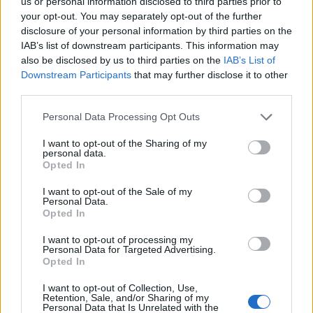
us or personal information disclosed to third parties prior to
οχημάτων.
your opt-out. You may separately opt-out of the further
Συντακτική
disclosure of your personal information by third parties on the
06.08.2026 10:18
Ομάδα
IAB’s list of downstream participants. This information may
Flash.gr
also be disclosed by us to third parties on the
IAB’s List of
Downstream Participants
that may further disclose it to other
third parties.
Please note that this website/app uses one or more Google
Personal Data Processing Opt Outs
services and may gather and store information including but
not limited to your visit or usage behaviour. You may click to
I want to opt-out of the Sharing of my
personal data.
grant or deny consent to Google and its third-party tags to
Opted In
use your data for below specified purposes in below Google
consent section.
I want to opt-out of the Sale of my
Personal Data.
Opted In
I want to opt-out of processing my
Στην Ευελπίδων ο 26χρονος Αφγανός για να
Personal Data for Targeted Advertising.
απολογηθεί: Τι θα ισχυριστεί στις Αρχές - Δείτε
Opted In
βίντεο
I want to opt-out of Collection, Use,
Retention, Sale, and/or Sharing of my
Ο κατηγορούμενος οδηγείται ενώπιον του ανακριτή,
Personal Data that Is Unrelated with the