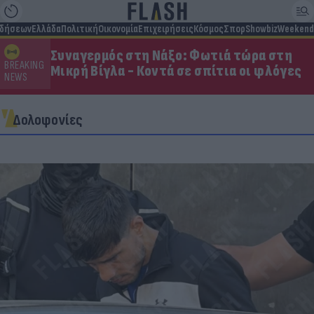
ιδήσεων
Ελλάδα
Πολιτική
Οικονομία
Επιχειρήσεις
Κόσμος
Σπορ
Showbiz
Weekend
Συναγερμός στη Νάξο: Φωτιά τώρα στη
BREAKING
Μικρή Βίγλα - Κοντά σε σπίτια οι φλόγες
NEWS
Δολοφονίες