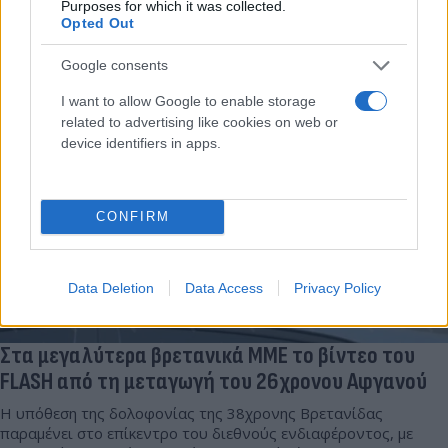
επιμένοντας ότι δεν σκότωσε τη 38χρονη και αποδίδοντας τις
Purposes for which it was collected.
Opted Out
κινήσεις του στον πανικό.
Γιάννης
Google consents
06.08.2026 08:37
Τσούρτης
I want to allow Google to enable storage
related to advertising like cookies on web or
device identifiers in apps.
CONFIRM
Data Deletion
Data Access
Privacy Policy
Στα μεγαλύτερα βρετανικά ΜΜΕ το βίντεο του
FLASH από τη μεταγωγή του 26χρονου Αφγανού
Η υπόθεση της δολοφονίας της 38χρονης Βρετανίδας
παραμένει στο επίκεντρο του διεθνούς ενδιαφέροντος, με