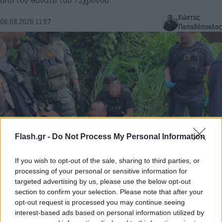
από τον θάνατο του 72χρονου.
Κώστας
06.08.2026 11:57
Παπαδόπουλος
Flash.gr -
Do Not Process My Personal Information
Ταϊλάνδη: Δολοφόνησαν δύο Ρώσους και μια
If you wish to opt-out of the sale, sharing to third parties, or
processing of your personal or sensitive information for
ολόκληρη οικογένεια για λίγα χρήματα και τα
targeted advertising by us, please use the below opt-out
οχήματά τους
section to confirm your selection. Please note that after your
opt-out request is processed you may continue seeing
Δύο αδέλφια από τη Ρωσία και μια οικογένεια στην Ταϊλάνδη
interest-based ads based on personal information utilized by
έπεσαν θύματα μιας σειράς δολοφονιών με κίνητρο την κλοπή