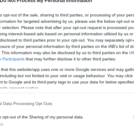
Do Not Process My Personal Information
για την αντιμετώπισή μου
to opt-out of the sale, sharing to third parties, or processing of your per
, Κώστας Μπιζάς.
formation for targeted advertising by us, please use the below opt-out s
r selection. Please note that after your opt-out request is processed y
eing interest-based ads based on personal information utilized by us or
disclosed to third parties prior to your opt-out. You may separately opt-
losure of your personal information by third parties on the IAB’s list of
. This information may also be disclosed by us to third parties on the
IA
Participants
that may further disclose it to other third parties.
Γιώργος
 that this website/app uses one or more Google services and may gath
Διάκος
including but not limited to your visit or usage behaviour. You may click 
 to Google and its third-party tags to use your data for below specifi
ogle consent section.
l Data Processing Opt Outs
o opt-out of the Sharing of my personal data.
In