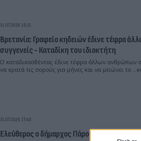
31.07.2026 19:21
Βρετανία: Γραφείο κηδειών έδινε τέφρα άλ
συγγενείς - Καταδίκη του ιδιοκτήτη
Ο καταδικασθέντας έδινε τέφρα άλλων ανθρώπων σ
να κρατά τις σορούς για μήνες και να μειώνει το ...
31.07.2026 17:49
Ελεύθερος ο δήμαρχος Πάρου και οι άλλοι 3