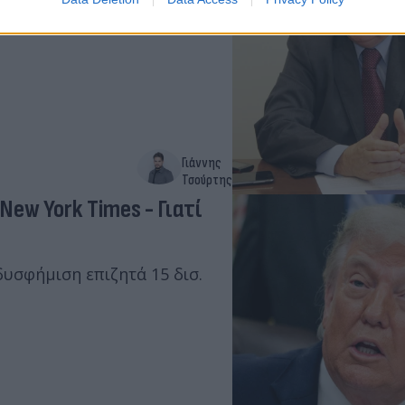
ύμενος, ενώ η υπεράσπιση
ντιδράσεις από την
Γιάννης
Τσούρτης
ew York Times - Γιατί
υσφήμιση επιζητά 15 δισ.