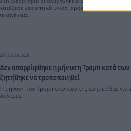
Στο δικαστήριο απολογήθηκε ο δεύτερος κατηγορο
κατέθεσε νέο οπτικό υλικό, προκαλώντας έντονες α
οικογένεια.
28.07.2026 14:18
Δεν απορρίφθηκε η μήνυση Τραμπ κατά των N
ζητήθηκε να τροποποιηθεί
Η μήνυση του Τραμπ εναντίον της εφημερίδας για δ
δολάρια.