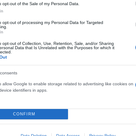
o opt-out of the Sale of my Personal Data.
In
ρα δισεκατομμυρίων με
to opt-out of processing my Personal Data for Targeted
ing.
In
o opt-out of Collection, Use, Retention, Sale, and/or Sharing
ησε την εξαγορά του X από
ersonal Data that Is Unrelated with the Purposes for which it
lected.
Out
consents
o allow Google to enable storage related to advertising like cookies on
evice identifiers in apps.
Δημήτρης
Σουλτογιάννης
ισαγγελική πρόταση -
CONFIRM
Data Deletion
Data Access
Privacy Policy