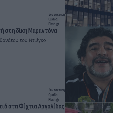
Συντακτική
Ομάδα
Flash.gr
τή στη δίκη Μαραντόνα
 θανάτου του Ντιέγκο
Συντακτική
Ομάδα
Flash.gr
τιά στα Φίχτια Αργολίδας