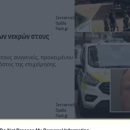
Συντακτική
Ομάδα
Flash.gr
λων νεκρών στους
τους συγγενείς, προκειμένου
κόστος της επιχείρησης.
Συντακτική
Ομάδα
Flash.gr
 συλληφθέντες για τη