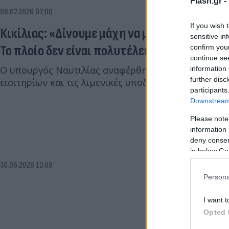
Flash.gr -
08.07.2026 07:00
If you wish 
Κικίλιας: «Δίνουμε μάχη να μην αυξηθούν τα
sensitive in
Το πλοίο δεν είναι πολυτέλεια»
confirm you
continue se
Ο υπουργός Ναυτιλίας αναφέρθηκε στην ασφάλεια τ
information 
further disc
εισιτηρίων και τις λιμενικές υποδομές.
participants
Downstream 
Please note
information 
deny consent
in below Go
30.06.2026 13:09
Persona
I want t
Opted 