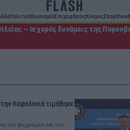
λάδα
Πολιτική
Οικονομία
Επιχειρήσεις
Κόσμος
Σπορ
Showb
Ηλείας – Ισχυρές δυνάμεις της Πυροσβ
στην Κεφαλονιά τιμήθηκε
ια την ψυχραιμία και τον