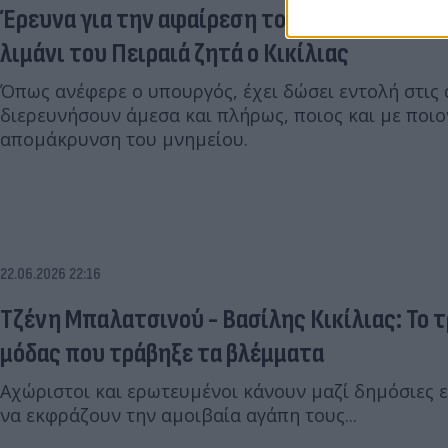
Έρευνα για την αφαίρεση του μνημείου του
λιμάνι του Πειραιά ζητά ο Κικίλιας
Όπως ανέφερε ο υπουργός, έχει δώσει εντολή στις 
διερευνήσουν άμεσα και πλήρως, ποιος και με ποι
απομάκρυνση του μνημείου.
22.06.2026 22:16
Τζένη Μπαλατσινού - Βασίλης Κικίλιας: Το 
μόδας που τράβηξε τα βλέμματα
Αχώριστοι και ερωτευμένοι κάνουν μαζί δημόσιες ε
να εκφράζουν την αμοιβαία αγάπη τους...