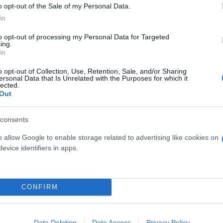
o opt-out of the Sale of my Personal Data.
In
to opt-out of processing my Personal Data for Targeted
ing.
In
o opt-out of Collection, Use, Retention, Sale, and/or Sharing
ersonal Data that Is Unrelated with the Purposes for which it
σιτήρια δύο συνεχόμενα
lected.
Out
κονομία και στις μεταφορές
consents
ονται σε εξέλιξη τα τελευταία
o allow Google to enable storage related to advertising like cookies on
evice identifiers in apps.
CONFIRM
Χρήστος
Τέλιος
Data Deletion
Data Access
Privacy Policy