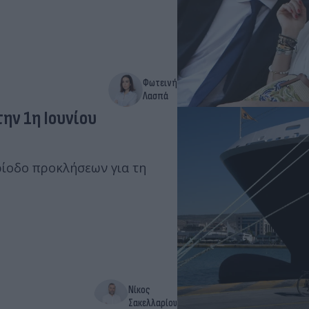
Φωτεινή
Λασπά
την 1η Ιουνίου
ερίοδο προκλήσεων για τη
Νίκος
Σακελλαρίου