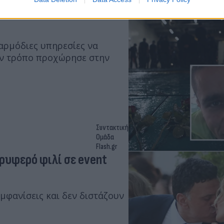
 Αντώνη Καργιώτη στο
αρμόδιες υπηρεσίες να
ον τρόπο προχώρησε στην
Συντακτική
Ομάδα
Flash.gr
τρυφερό φιλί σε event
μφανίσεις και δεν διστάζουν