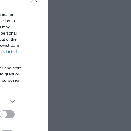
sonal or
ection to
ou may
 personal
out of the
 downstream
B’s List of
er and store
to grant or
ed purposes