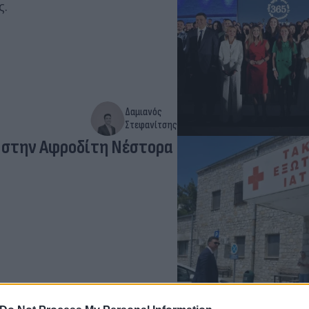
ς.
Δαμιανός
Στεφανίτσης
) στην Αφροδίτη Νέστορα