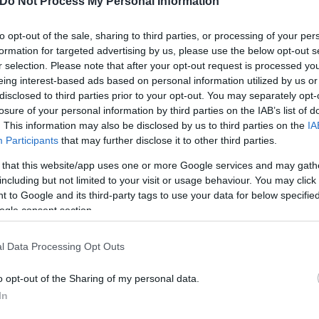
Do Not Process My Personal Information
ΑΝΙΧΝΕΥΤΗΣ
to opt-out of the sale, sharing to third parties, or processing of your per
 ακτοπλοϊκά εισιτήρια -
formation for targeted advertising by us, please use the below opt-out s
r selection. Please note that after your opt-out request is processed y
eing interest-based ads based on personal information utilized by us or
ης ακτοπλοΐας, τις τιμές των
disclosed to third parties prior to your opt-out. You may separately opt-
losure of your personal information by third parties on the IAB’s list of
. This information may also be disclosed by us to third parties on the
IA
Participants
that may further disclose it to other third parties.
 that this website/app uses one or more Google services and may gath
including but not limited to your visit or usage behaviour. You may click 
 to Google and its third-party tags to use your data for below specifi
ogle consent section.
Γιάννης
Τσούρτης
l Data Processing Opt Outs
o opt-out of the Sharing of my personal data.
In