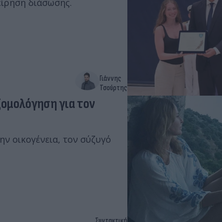
είρηση διάσωσης.
Γιάννης
Τσούρτης
ξομολόγηση για τον
την οικογένεια, τον σύζυγό
Συντακτική