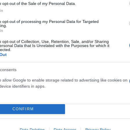
o opt-out of the Sale of my Personal Data.
In
to opt-out of processing my Personal Data for Targeted
ing.
In
o opt-out of Collection, Use, Retention, Sale, and/or Sharing
ersonal Data that Is Unrelated with the Purposes for which it
lected.
Out
consents
o allow Google to enable storage related to advertising like cookies on
evice identifiers in apps.
CONFIRM
μουνδούρου, κατά τη διάρκεια των τοποθετήσεων το
ληρης της παράταξης, τον Αλέξη Τσίπρα. Προτίμησ
ν σε όσους στήριξαν τον Στέφανο Κασσελάκη το
Data Deletion
Data Access
Privacy Policy