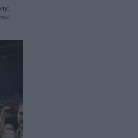
νης
ιναν