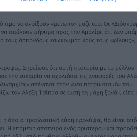
ιμο να ανοίξουν «μέτωπο» μαζί του. Οι «Διόσκου
να στείλουν μήνυμα προς την Αμαλίας ότι δεν υπά
τά τους άσπονδους εσωκομματικούς τους «φίλους»,
τροφές. Σημείωσε ότι αυτή η ιστορία με το μέλλον 
σε την ευκαιρία να σχολιάσει τις αναφορές του Αλέ
λιγαρχίας» απέναντι στον «νέο πατριωτισμό» που
ω τον Αλέξη Τσίπρα σε αυτή τη μάχη ξανά», είπε 
 η όποια προοδευτική λύση προκύψει, θα είναι από
ει. Η επόμενη απόπειρα ενός αριστερού και προοδε
από εδώ, από πουθενά αλλού», ανέφερε χαρακτηρισ