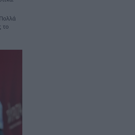
«Πολλά
ς το