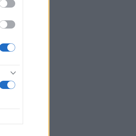
υς,
αν να