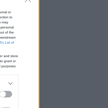
sonal or
ection to
ou may
 personal
out of the
 downstream
B’s List of
er and store
to grant or
ed purposes