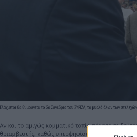
Ελάχιστοι θα θυμούνται το 5ο Συνέδριο του ΣΥΡΙΖΑ, το μυαλό όλων των στελεχών β
Αν και το αμιγώς κομματικό τοπίο πέρασε σε δεύτε
θριαμβευτής, καθώς υπερψηφίστηκαν όλες οι δικές 