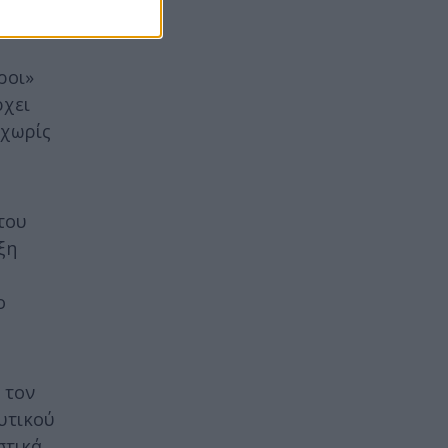
ροι»
ρχει
 χωρίς
του
ξη
ο
 τον
υτικού
τικά.