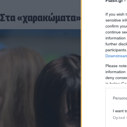
Flash.gr -
Στα «χαρακώματα» Πολάκη
If you wish 
sensitive in
confirm you
continue se
information 
further disc
participants
Downstream 
Please note
information 
deny consent
in below Go
Persona
I want t
Opted 