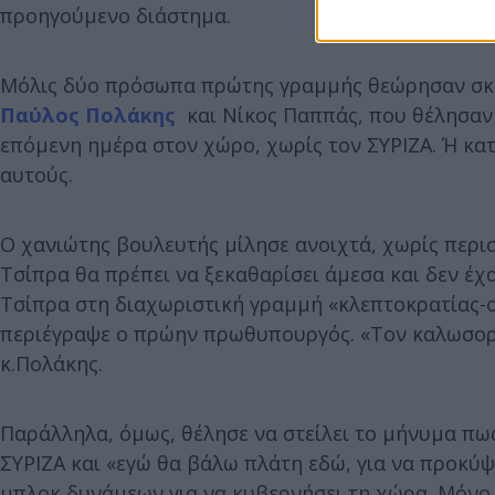
προηγούμενο διάστημα.
Μόλις δύο πρόσωπα πρώτης γραμμής θεώρησαν σκόπ
Παύλος Πολάκης
και Νίκος Παππάς, που θέλησαν 
επόμενη ημέρα στον χώρο, χωρίς τον ΣΥΡΙΖΑ. Ή κα
αυτούς.
Ο χανιώτης βουλευτής μίλησε ανοιχτά, χωρίς περισ
Τσίπρα θα πρέπει να ξεκαθαρίσει άμεσα και δεν έχα
Τσίπρα στη διαχωριστική γραμμή «κλεπτοκρατίας-ο
περιέγραψε ο πρώην πρωθυπουργός. «Τον καλωσορίζ
κ.Πολάκης.
Παράλληλα, όμως, θέλησε να στείλει το μήνυμα πως
ΣΥΡΙΖΑ και «εγώ θα βάλω πλάτη εδώ, για να προκύψ
μπλοκ δυνάμεων για να κυβερνήσει τη χώρα. Μόνο 