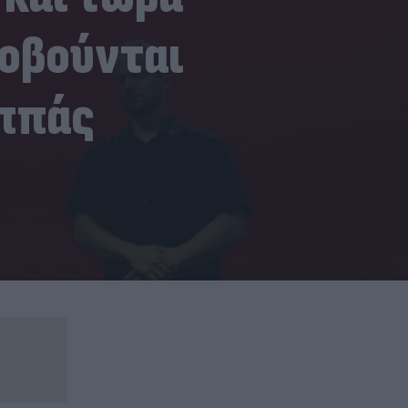
φοβούνται
ππάς