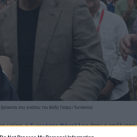
ρίσκεται στις κινήσεις του Αλέξη Τσίπρα / Eurokinissi
ρη μοίρα, ο
Σωκράτης Φάμελλος
ήταν ο απόλυτος
του θέσεις για το καταστατικό και το πρόγραμμα.