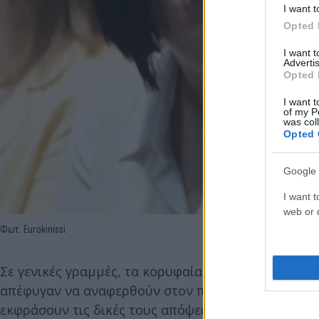
I want t
Opted 
I want 
Advertis
Opted 
I want t
of my P
was col
Opted 
Google 
I want t
web or d
Φωτ. Eurokinissi
Σε γενικές γραμμές, τα κορυφαία στελέχη της Κου
απέφυγαν να αναφερθούν στον παράγοντα «Χ» ολόκ
εκφράσουν τις δικές τους απόψεις και να επιτεθού