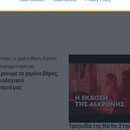
ίρνουμε το χαμένο βάρος;
βιολογικού
σμού μας
Τραγωδία της Marfin: Στη