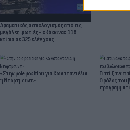
Δραματικός ο απολογισμός από τις
μεγάλες φωτιές - «Κόκκινα» 118
κτίρια σε 325 ελέγχους
«Στην pole position για Κωνσταντέλια
Γιατί ξαναπα
η Ντόρτμουντ»
Ο ρόλος του 
προγραμματι