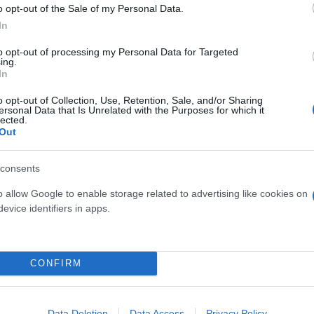
o opt-out of the Sale of my Personal Data.
In
to opt-out of processing my Personal Data for Targeted
gue 1
Ολυμπιακός
Μεταγραφές
ing.
In
o opt-out of Collection, Use, Retention, Sale, and/or Sharing
ersonal Data that Is Unrelated with the Purposes for which it
lected.
Out
consents
o allow Google to enable storage related to advertising like cookies on
evice identifiers in apps.
Skin dysmorphia: Όταν η ε
«τέλειο» δέρμα αποτελεί
CONFIRM
ός στην παρουσίαση του
ψυχικής υγείας
άδες κόσμου στο γήπεδο
σπόρ (video)
Data Deletion
Data Access
Privacy Policy