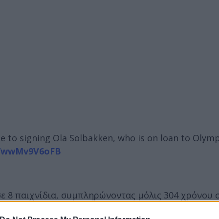
 to signing Ola Solbakken, who is on loan to Olym
om/wwMv9V6oFB
σε 8 παιχνίδια, συμπληρώνοντας μόλις 304 χρόνου 
μα της ομάδας.