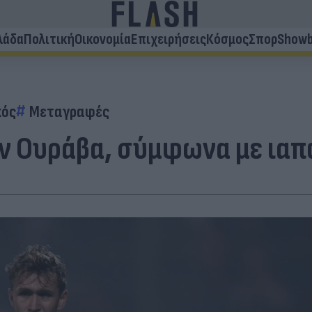
λάδα
Πολιτική
Οικονομία
Επιχειρήσεις
Κόσμος
Σπορ
Showb
κός
Μεταγραφές
ην Ουράβα, σύμφωνα με ια