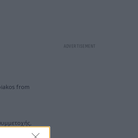
piakos from
συμμετοχής,