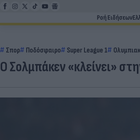
Ροή Ειδήσεων
Ελ
Σπορ
Ποδόσφαιρο
Super League 1
Ολυμπια
Ο Σολμπάκεν «κλείνει» στ