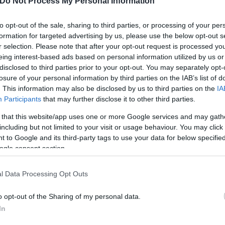
Do Not Process My Personal Information
ερο
Flash.gr
στην αναζήτηση της
Google
to opt-out of the sale, sharing to third parties, or processing of your per
formation for targeted advertising by us, please use the below opt-out s
r selection. Please note that after your opt-out request is processed y
eing interest-based ads based on personal information utilized by us or
disclosed to third parties prior to your opt-out. You may separately opt-
losure of your personal information by third parties on the IAB’s list of
. This information may also be disclosed by us to third parties on the
IA
Participants
that may further disclose it to other third parties.
 that this website/app uses one or more Google services and may gath
including but not limited to your visit or usage behaviour. You may click 
 to Google and its third-party tags to use your data for below specifi
από τον Ολυμπιακό, αλλά ο πρόεδρος ζητάει να
ogle consent section.
 προσφορά δανεισμού για τον Κάρμο»
l Data Processing Opt Outs
δεν έχει κάνει καμία δήλωση»
o opt-out of the Sharing of my personal data.
α τον Τσικίνιο»
In