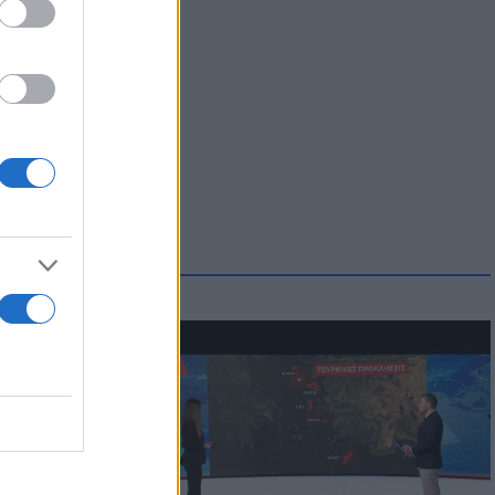
μμονή με το
 πρόβλημα