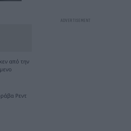
κεν από την
όμενο
υράβα Ρεντ