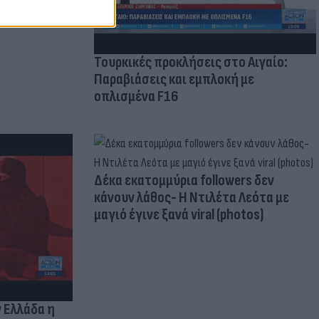
Τουρκικές προκλήσεις στο Αιγαίο:
Παραβιάσεις και εμπλοκή με
οπλισμένα F16
Δέκα εκατομμύρια followers δεν
κάνουν λάθος- Η Ντιλέτα Λεότα με
μαγιό έγινε ξανά viral (photos)
ν Ελλάδα η