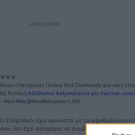
🚨🚨🚨
Asian champions Urawa Red Diamonds are very close
AS Roma⚠️
#ASRoma
#olympiacos
pic.twitter.c
— Marco Molla (@MarcoMolla)
January 4, 2024
Ο Σολμπάκεν έχει αγωνιστεί με τα «ερυθρόλευκα» 
ενώ, δεν έχει καταφέρει να συμβάλει σε κάποιο τέρ