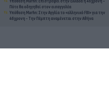
Υπόθεση Marfin: Επιστρέφει στην Ελλάδα η 46χρονη -
Πότε θα οδηγηθεί στον εισαγγελέα
Υπόθεση Marfin: Στην Αγγλία το «ελληνικό FBI» για την
46χρονη - Την Πέμπτη αναμένεται στην Αθήνα