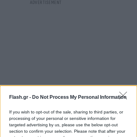
Flash.gr -
Do Not Process My Personal Information
Μάλιστα, το ίδιο ρεπορτάζ αναφέρει ότι η Αλ Αχλί
If you wish to opt-out of the sale, sharing to third parties, or
βρίσκεται ήδη σε συζητήσεις με τον Χασάν και τον
processing of your personal or sensitive information for
ατζέντη του, προκειμένου να διαπιστωθούν ποιες
targeted advertising by us, please use the below opt-out
section to confirm your selection. Please note that after your
είναι οι απαιτήσεις του. Υπενθυμίζεται ότι ο
Χασάν