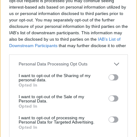
opt-out request is processed you may continue seeing
έχει συμβόλαιο με τον Ολυμπιακό μέχρι το
interest-based ads based on personal information utilized by
καλοκαίρι του 2023, ενώ το φετινό καλοκαίρι
us or personal information disclosed to third parties prior to
επέστρεψε από το δανεισμό του από την
your opt-out. You may separately opt-out of the further
disclosure of your personal information by third parties on the
Κόνιασπορ, ενώ φέτος έχει μετρήσει ήδη δύο
IAB’s list of downstream participants. This information may
συμμετοχές με τη φανέλα των "ερυθρόλευκων".
also be disclosed by us to third parties on the
IAB’s List of
Downstream Participants
that may further disclose it to other
third parties.
Από τον Ολυμπιακό ακόμα δεν υπάρχει κάποια
επίσημη ενημέρωση, δεδομένα, όμως το
Please note that this website/app uses one or more Google
Personal Data Processing Opt Outs
services and may gather and store information including but
ενδεχόμενο αποχώρησης του αναμένεται να φέρει
not limited to your visit or usage behaviour. You may click to
I want to opt-out of the Sharing of my
εξελίξεις στη γραμμή κρούσης των Πειραιωτών.
personal data.
grant or deny consent to Google and its third-party tags to
Opted In
use your data for below specified purposes in below Google
consent section.
I want to opt-out of the Sale of my
Personal Data.
Opted In
I want to opt-out of processing my
Personal Data for Targeted Advertising.
Opted In