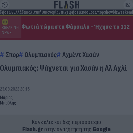
ιδήσεων
Ελλάδα
Πολιτική
Οικονομία
Επιχειρήσεις
Κόσμος
Σπορ
Showbiz
Weekend
Φωτιά τώρα στα Φάρσαλα - Ήχησε το 112
BREAKING
NEWS
Σπορ
Ολυμπιακός
Αχμέντ Χασάν
Ολυμπιακός: Ψάχνεται για Χασάν η Αλ Αχλί
23.08.2022 20:15
Μάριος
Μπούλης
Κάνε κλικ και δες περισσότερο
Flash.gr
στην αναζήτηση της
Google