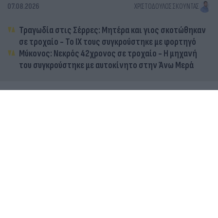
07.08.2026
ΧΡΙΣΤΌΔΟΥΛΟΣ ΣΚΟΎΝΤΑΣ
Τραγωδία στις Σέρρες: Μητέρα και γιος σκοτώθηκαν
σε τροχαίο - Το ΙΧ τους συγκρούστηκε με φορτηγό
Μύκονος: Νεκρός 42χρονος σε τροχαίο - Η μηχανή
του συγκρούστηκε με αυτοκίνητο στην Άνω Μερά