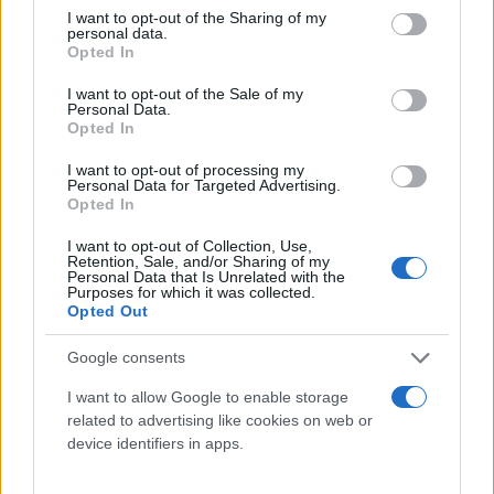
not limited to your visit or usage behaviour. You may click to
I want to opt-out of the Sharing of my
personal data.
grant or deny consent to Google and its third-party tags to
Opted In
use your data for below specified purposes in below Google
consent section.
I want to opt-out of the Sale of my
Personal Data.
Opted In
I want to opt-out of processing my
Personal Data for Targeted Advertising.
Opted In
I want to opt-out of Collection, Use,
Retention, Sale, and/or Sharing of my
Personal Data that Is Unrelated with the
Purposes for which it was collected.
Opted Out
Google consents
I want to allow Google to enable storage
Ο οδηγός του αυτοκινήτου, ο οποίος σύμφωνα με
related to advertising like cookies on web or
πληροφορίες είχε καταναλώσει αλκοόλ,
device identifiers in apps.
εγκατέλειψε τον άτυχο νεαρό αβοήθητο στον τόπο