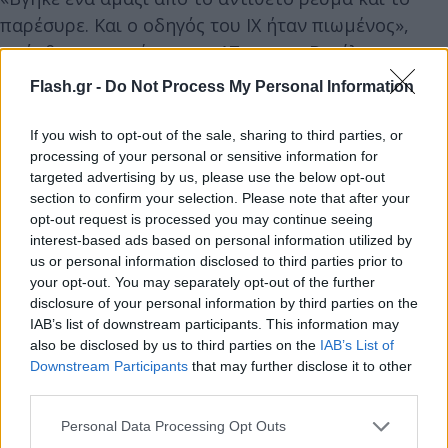
παρέσυρε. Και ο οδηγός του ΙΧ ήταν πιωμένος»,
πρόσθεσε ο πατέρας του 17χρονου Βασίλη ο
οποίος εργαζόταν ως ντελιβεράς και η μηχανή που
Flash.gr -
Do Not Process My Personal Information
οδηγούσε συγκρούστηκε μετωπικά με ΙΧ από το
αντίθετο ρεύμα.
If you wish to opt-out of the sale, sharing to third parties, or
processing of your personal or sensitive information for
targeted advertising by us, please use the below opt-out
section to confirm your selection. Please note that after your
opt-out request is processed you may continue seeing
interest-based ads based on personal information utilized by
us or personal information disclosed to third parties prior to
your opt-out. You may separately opt-out of the further
disclosure of your personal information by third parties on the
IAB’s list of downstream participants. This information may
also be disclosed by us to third parties on the
IAB’s List of
Downstream Participants
that may further disclose it to other
third parties.
Please note that this website/app uses one or more Google
Personal Data Processing Opt Outs
services and may gather and store information including but