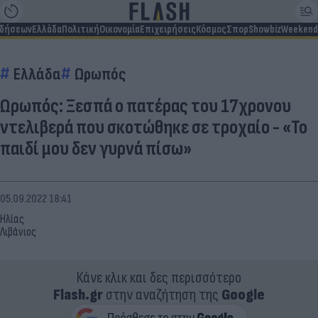
ιδήσεων
Ελλάδα
Πολιτική
Οικονομία
Επιχειρήσεις
Κόσμος
Σπορ
Showbiz
Weekend
Ελλάδα
Ωρωπός
Ωρωπός: Ξεσπά ο πατέρας του 17χρονου
ντελιβερά που σκοτώθηκε σε τροχαίο - «Το
παιδί μου δεν γυρνά πίσω»
05.09.2022 18:41
Ηλίας
Λιβάνιος
Κάνε κλικ και δες περισσότερο
Flash.gr
στην αναζήτηση της
Google