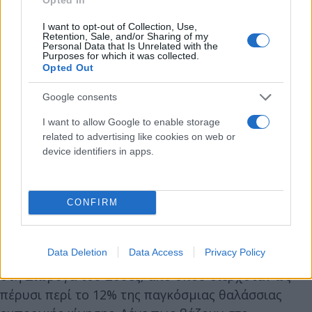
ανταρτών της Υεμένης, καθώς η ένταση έχει
I want to opt-out of Collection, Use,
αυξηθεί κατακόρυφα από τα μέσα Μαρτίου
Retention, Sale, and/or Sharing of my
Personal Data that Is Unrelated with the
ανάμεσα στην Ουάσιγκτον και το κίνημα, που
Purposes for which it was collected.
θεωρείται ότι υποστηρίζεται από το Ιράν.
Opted Out
Google consents
Η Ουάσιγκτον εξάλλου ανακοίνωσε στην αρχή της
I want to allow Google to enable storage
εβδομάδας πως στέλνει δεύτερο αεροπλανοφόρο
related to advertising like cookies on web or
στη Μέση Ανατολή.
device identifiers in apps.
Οι Χούθι άρχισαν να βάζουν στο στόχαστρο με
πυραύλους και drones την εμπορική ναυσιπλοΐα
CONFIRM
στην Ερυθρά Θάλασσα περίπου έναν μήνα μετά το
ξέσπασμα του πολέμου στη Λωρίδα της Γάζας, τον
Data Deletion
Data Access
Privacy Policy
Οκτώβριο του 2023, εμποδίζοντας την πρόσβαση
στη Διώρυγα του Σουέζ, από όπου διερχόταν ως
πέρυσι περί το 12% της παγκόσμιας θαλάσσιας