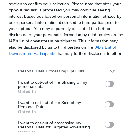
section to confirm your selection. Please note that after your
opt-out request is processed you may continue seeing
interest-based ads based on personal information utilized by
us or personal information disclosed to third parties prior to
your opt-out. You may separately opt-out of the further
disclosure of your personal information by third parties on the
IAB’s list of downstream participants. This information may
also be disclosed by us to third parties on the
IAB’s List of
Downstream Participants
that may further disclose it to other
third parties.
Please note that this website/app uses one or more Google
Personal Data Processing Opt Outs
services and may gather and store information including but
not limited to your visit or usage behaviour. You may click to
I want to opt-out of the Sharing of my
personal data.
grant or deny consent to Google and its third-party tags to
Opted In
use your data for below specified purposes in below Google
consent section.
I want to opt-out of the Sale of my
Personal Data.
Opted In
Την Τρίτη, η εκπρόσωπος του Λευκού Οίκου
Κάρολαϊν Λέβιτ εξέφρασε ικανοποίηση για πάνω
I want to opt-out of processing my
Personal Data for Targeted Advertising.
από «200 επιτυχή πλήγματα» εναντίον των
Opted In