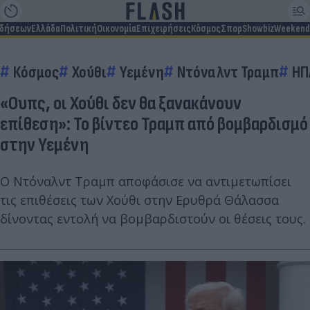
ιδήσεων
Ελλάδα
Πολιτική
Οικονομία
Επιχειρήσεις
Κόσμος
Σπορ
Showbiz
Weekend
Κόσμος
Χούθι
Υεμένη
Ντόναλντ Τραμπ
ΗΠ
«Ουπς, οι Χούθι δεν θα ξανακάνουν
επίθεση»: Το βίντεο Τραμπ από βομβαρδισμό
στην Υεμένη
Ο Ντόναλντ Τραμπ αποφάσισε να αντιμετωπίσει
τις επιθέσεις των Χούθι στην Ερυθρά Θάλασσα
δίνοντας εντολή να βομβαρδιστούν οι θέσεις τους.