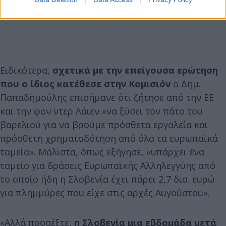
Ειδικότερα,
σχετικά με την επείγουσα ερώτηση
που ο ίδιος κατέθεσε στην Κομισιόν
ο Δημ.
Παπαδημούλης επισήμανε ότι ζήτησε από την ΕΕ
και την φον ντερ Λάιεν «να ξύσει τον πάτο του
βαρελιού για να βρούμε πρόσθετα εργαλεία και
πρόσθετη χρηματοδότηση από όλα τα ευρωπαϊκά
ταμεία». Μάλιστα, όπως εξήγησε, «υπάρχει ένα
ταμείο για δράσεις Ευρωπαϊκής Αλληλεγγύης από
το οποίο ήδη η Σλοβενία έχει πάρει 2,7 δισ. ευρώ
για πλημμύρες που είχε στις αρχές Αυγούστου».
«Αλλά προσέξτε,
η Σλοβενία μια εβδομάδα μετά