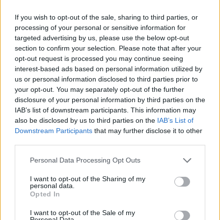
πρέπει να λογοδοτήσει μαζί με τους συναρμόδιους
If you wish to opt-out of the sale, sharing to third parties, or
υπουργούς και να μας πει τί έγιναν τα λεφτά που
processing of your personal or sensitive information for
πήρε για αντιπλημμυρική προστασία. Γιατί
targeted advertising by us, please use the below opt-out
διαβάζω ότι 3 εκατ. ευρώ εξ αυτών δόθηκαν για
section to confirm your selection. Please note that after your
επικοινωνιακές δράσεις. Δηλαδή για προπαγάνδα
opt-out request is processed you may continue seeing
interest-based ads based on personal information utilized by
υπέρ του κ. Αγοραστού!»
us or personal information disclosed to third parties prior to
your opt-out. You may separately opt-out of the further
disclosure of your personal information by third parties on the
Στη συνέχεια συμπλήρωσε: «Η Ελλάδα, με την
IAB’s list of downstream participants. This information may
κυβέρνηση της ΝΔ, έχει αρνητικό ρεκόρ στην ΕΕ σε
also be disclosed by us to third parties on the
IAB’s List of
επίπεδο μεγέθους κυβερνητικού επιτελείου. Είναι
Downstream Participants
that may further disclose it to other
63 οι υπουργοί, αναπληρωτές και υφυπουργοί. Τί
third parties.
κάνουν όλοι αυτοί εκτός από το να παίζουν…
Please note that this website/app uses one or more Google
Personal Data Processing Opt Outs
μουσικές καρέκλες με ορχήστρα Μητσοτάκη;»
services and may gather and store information including but
not limited to your visit or usage behaviour. You may click to
I want to opt-out of the Sharing of my
personal data.
grant or deny consent to Google and its third-party tags to
Opted In
use your data for below specified purposes in below Google
consent section.
I want to opt-out of the Sale of my
Personal Data.