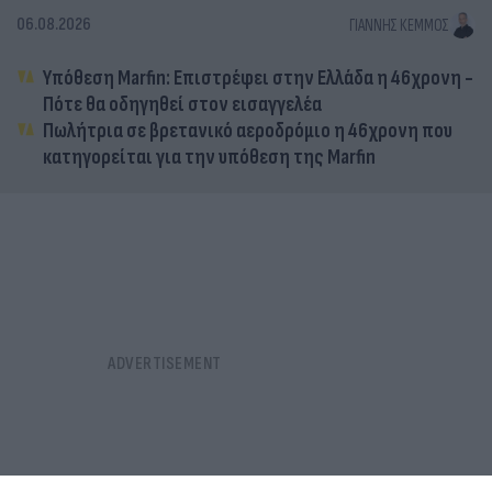
06.08.2026
ΓΙΆΝΝΗΣ ΚΈΜΜΟΣ
Υπόθεση Marfin: Επιστρέφει στην Ελλάδα η 46χρονη -
Πότε θα οδηγηθεί στον εισαγγελέα
Πωλήτρια σε βρετανικό αεροδρόμιο η 46χρονη που
κατηγορείται για την υπόθεση της Marfin