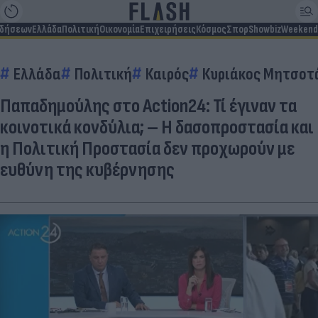
ιδήσεων
Ελλάδα
Πολιτική
Οικονομία
Επιχειρήσεις
Κόσμος
Σπορ
Showbiz
Weekend
Ελλάδα
Πολιτική
Καιρός
Κυριάκος Μητσοτ
Παπαδημούλης στο Action24: Τί έγιναν τα
κοινοτικά κονδύλια; – Η δασοπροστασία και
η Πολιτική Προστασία δεν προχωρούν με
ευθύνη της κυβέρνησης