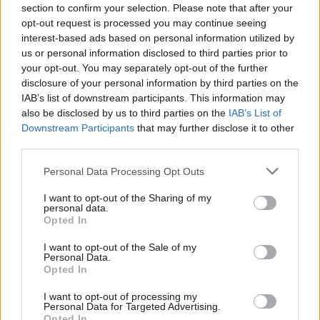
υλικό, και ήταν μια καλή αφορμή για να
section to confirm your selection. Please note that after your
opt-out request is processed you may continue seeing
ξεκινήσουμε την καμπάνια ευαισθητοποίησης. Και
interest-based ads based on personal information utilized by
μια αφορμή επίσης ήταν ότι έχουμε δει πώς ο
us or personal information disclosed to third parties prior to
κόσμος αλληλεπιδρά με την Πάρνηθα και δεν
your opt-out. You may separately opt-out of the further
γνωρίζει βασικά στοιχεία. Κάποιοι το
disclosure of your personal information by third parties on the
IAB’s list of downstream participants. This information may
αντιμετώπιζαν ως το πάρκο της γειτονιάς τους και
also be disclosed by us to third parties on the
IAB’s List of
ίσως και χειρότερα. Δεν είμαστε οι πρώτες που το
Downstream Participants
that may further disclose it to other
κάνουμε υπάρχουν πολλές σελίδες ενημερωτικές
third parties.
που δρουν στο βουνό , εμείς θέλαμε να το
Please note that this website/app uses one or more Google
Personal Data Processing Opt Outs
συγκεντρώσουμε να το κάνουμε πιο προσιτό σε ένα
services and may gather and store information including but
not limited to your visit or usage behaviour. You may click to
I want to opt-out of the Sharing of my
μαθητή, σε έναν γονιό, στο πλαίσιο της δράσης της
personal data.
grant or deny consent to Google and its third-party tags to
SciCo», υπογραμμίζει στο ΑΠΕ-ΜΠΕ η Βίλλυ
Opted In
use your data for below specified purposes in below Google
Αναγνωστοπούλου, πρεσβευτής της Πάρνηθας και
consent section.
I want to opt-out of the Sale of my
της SciCo.
Personal Data.
Opted In
Σύμφωνα με την Δήμητρα Φουσφούκα, οι φετινές
I want to opt-out of processing my
Personal Data for Targeted Advertising.
πυρκαγιές αποτέλεσαν μία αφορμή για να
Opted In