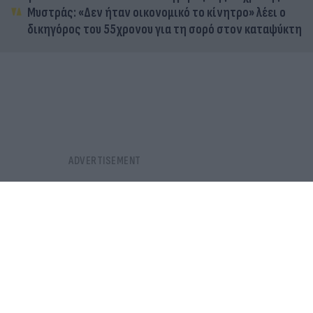
Μυστράς: «Δεν ήταν οικονομικό το κίνητρο» λέει ο
δικηγόρος του 55χρονου για τη σορό στον καταψύκτη