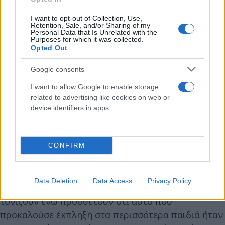
συμπεριλάβουν στην καμπάνια τους τις επιπτώσεις
I want to opt-out of Collection, Use,
που προκάλεσαν στο βουνό. «Όλο αυτό που έγινε
Retention, Sale, and/or Sharing of my
Personal Data that Is Unrelated with the
το καλοκαίρι μας ευαισθητοποίησε και θέλαμε να
Purposes for which it was collected.
Opted Out
προσθέσουμε στην καμπάνια μας κάποια κομμάτια
ενημέρωσης γι αυτή την τόσο μεγάλη καταστροφή
Google consents
που έγινε», εξηγεί η κ. Φουσφούκα στο ΑΠΕ-ΜΠΕ.
I want to allow Google to enable storage
related to advertising like cookies on web or
Όπως αναφέρουν τα μέλη της ομάδας έχουν έρθει
device identifiers in apps.
ήδη σε επαφή με μαθητές και εκπαιδευτικούς και
έχουν παρουσιάσει την εκστρατεία τους σε
σχολεία.
CONFIRM
«Ήρθαμε σε επαφή με μαθητές - εκπαιδευτικούς
Data Deletion
Data Access
Privacy Policy
και είδαμε ότι έχει πολύ μεγάλη απήχηση»,
τονίζουν ενώ προσθέτουν ότι αυτό που
προκαλούσε έκπληξη στα περισσότερα παιδιά ήταν