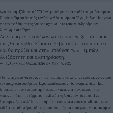
Ανακοίνωση εξέδωσε το ΠΑΣΟΚ αναφορικά με την επιστολή του πρωθυπουργού
Κυριάκου Μητσοτάκη πρός τον Εισαγγελέα του Αρείου Πάγου, Ισίδωρο Ντογιάκο
για την αναβάθμιση της έρευνας σχετικά με το τραγικό σιδηροδρομικό
δυστύχημα στα Τέμπη.
Δεν περιμένει κανέναν να της υποδείξει πότε και
πώς θα κινηθεί. Είμαστε βέβαιοι ότι έτσι πράττει
και θα πράξει και στην υπόθεση των Τεμπών.
Ανεξάρτητη και ανεπηρέαστη.
— ΠΑΣΟΚ - Κίνημα Αλλαγής (@pasok)
March 6, 2023
«Το περιεχόμενο και το ύφος της σημερινής επιστολής του πρωθυπουργού προς
τον εισαγγελέα του Αρείου Πάγου καταδεικνύουν πώς αντιμετωπίζει η Νέα
Δημοκρατία τους θεσμούς της Πολιτείας», αναφέρει η ανακοίνωση του
γραφείου τύπου του κόμματος. Τονίζει ότι «η Δικαιοσύνη δεν μπορεί να
λειτουργεί “με εντολή Μητσοτάκη”. Ούτε επιτρέπεται στον κ. πρωθυπουργό να
εκδίδει κατευθυντήριες οδηγίες προς δικαστές και εισαγγελείς για αυτονόητες