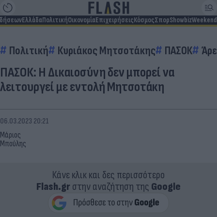
ιδήσεων
Ελλάδα
Πολιτική
Οικονομία
Επιχειρήσεις
Κόσμος
Σπορ
Showbiz
Weekend
Πολιτική
Κυριάκος Μητσοτάκης
ΠΑΣΟΚ
Άρε
ΠΑΣΟΚ: Η Δικαιοσύνη δεν μπορεί να
λειτουργεί με εντολή Μητσοτάκη
06.03.2023 20:21
Μάριος
Μπούλης
Κάνε κλικ και δες περισσότερο
Flash.gr
στην αναζήτηση της
Google