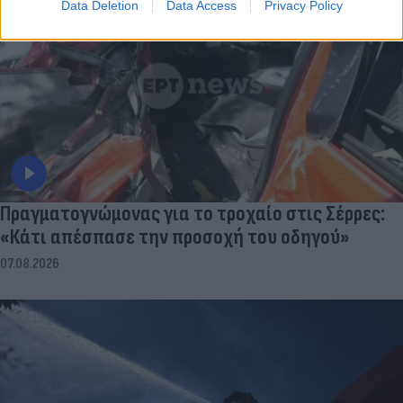
Data Deletion
Data Access
Privacy Policy
Πραγματογνώμονας για το τροχαίο στις Σέρρες:
«Κάτι απέσπασε την προσοχή του οδηγού»
07.08.2026