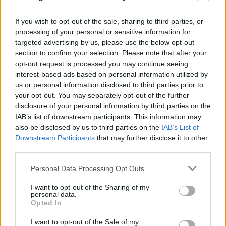
If you wish to opt-out of the sale, sharing to third parties, or
processing of your personal or sensitive information for
targeted advertising by us, please use the below opt-out
section to confirm your selection. Please note that after your
opt-out request is processed you may continue seeing
interest-based ads based on personal information utilized by
us or personal information disclosed to third parties prior to
your opt-out. You may separately opt-out of the further
disclosure of your personal information by third parties on the
IAB’s list of downstream participants. This information may
also be disclosed by us to third parties on the
IAB’s List of
Downstream Participants
that may further disclose it to other
third parties.
Please note that this website/app uses one or more Google
Personal Data Processing Opt Outs
services and may gather and store information including but
Συνεχίζεται η μεγάλη έξοδος από την Αθήνα:
not limited to your visit or usage behaviour. You may click to
I want to opt-out of the Sharing of my
«Βουλιάζουν» τα λιμάνια - Πληρότητες 100%
personal data.
grant or deny consent to Google and its third-party tags to
Opted In
στα πλοία
use your data for below specified purposes in below Google
consent section.
I want to opt-out of the Sale of my
08.08.2026