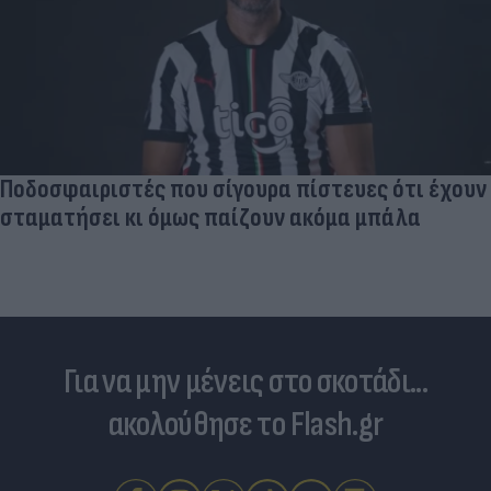
Και οι μαϊμούδες έχουν κατοικίδια! Οι
επιστήμονες ρίχνουν φως στις "φιλίες" μεταξύ
διαφορετικών ειδών
Για να μην μένεις στο σκοτάδι...
ακολούθησε το Flash.gr