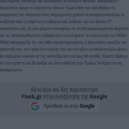
οφειλόμενες ενέργειες και διαδικασίες σε ανοιχτές ποινικές δικογραφίες».
Επικρίνεται ακόμη «ο λαλίστατος Αδωνις Γεωργιάδης που προσβάλλει τη
νοημοσύνη του ελληνικού λαού επιχειρώντας χυδαία να αποπροσανατολίσει τη
συζήτηση από τις βαρύτατες κυβερνητικές ευθύνες για τον θάνατο 57
συμπολιτών μας. Ας μην ψάχνουν καταφύγιο σε φτηνά μικροκομματικά παιχνίδια
και ας ανταποκριθούν στη σοβαρότητα των στιγμών». Η ανακοίνωση του ΠΑΣΟΚ-
ΚΙΝΑΛ υπογραμμίζει ότι «σε κάθε ισχυρή δημοκρατία, η Δικαιοσύνη γνωρίζει την
αποστολή της, τον τρόπο λειτουργίας της και την αξία των αποδεικτικών μέσων.
Δεν περιμένει κανέναν να της υποδείξει πότε και πώς θα κινηθεί. Είμαστε βέβαιοι
ότι έτσι πράττει και θα πράξει και στην υπόθεση των Τεμπών. Ανεξάρτητη και
ανεπηρέαστη».
Κάνε κλικ και δες περισσότερο
Flash.gr
στην αναζήτηση της
Google