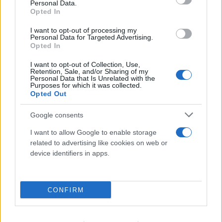
Personal Data.
Opted In
I want to opt-out of processing my
Personal Data for Targeted Advertising.
Opted In
I want to opt-out of Collection, Use,
Retention, Sale, and/or Sharing of my
Personal Data that Is Unrelated with the
Purposes for which it was collected.
Opted Out
Google consents
I want to allow Google to enable storage
related to advertising like cookies on web or
Νέο Χωροταξικό για τον Τουρισμό: Ο χάρτης
device identifiers in apps.
επενδύσεων, οι περιοχές «υπό πίεση» και οι νέοι
κανόνες
08.08.2026
CONFIRM