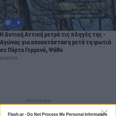
Η Δυτική Αττική μετρά τις πληγές της -
Αγώνας για αποκατάσταση μετά τη φωτιά
σε Πόρτο Γερμενό, Ψάθα
08.08.2026
Flash.gr -
Do Not Process My Personal Information