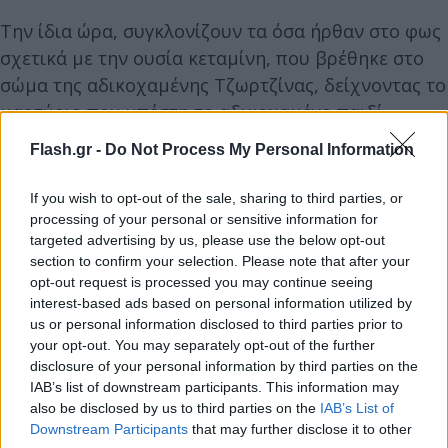
Την ίδια ώρα, συγκλονίζουν τα όσα ήρθαν στο φως
σχετικά με την ουσία κεταμίνη, που βρέθηκε στο
σώμα της αδικοχαμένης Τζωρτζίνας, δείχνοντας το
μαρτύριο που υπέστη το αδικοχαμένο παιδί.
Flash.gr -
Do Not Process My Personal Information
Σύμφωνα με τα όσα αναφέρθηκαν στην εκπομπή
«T-LIVE» του τηλεοπτικού σταθμού ALPHA, η
If you wish to opt-out of the sale, sharing to third parties, or
processing of your personal or sensitive information for
κεταμίνη που βρέθηκε ήταν τρεις φορές πάνω, από
targeted advertising by us, please use the below opt-out
εκείνη που βρέθηκε σε αντίστοιχες περιπτώσεις
section to confirm your selection. Please note that after your
θανάτων με την ουσία αυτή διεθνώς.
opt-out request is processed you may continue seeing
interest-based ads based on personal information utilized by
us or personal information disclosed to third parties prior to
your opt-out. You may separately opt-out of the further
disclosure of your personal information by third parties on the
IAB’s list of downstream participants. This information may
also be disclosed by us to third parties on the
IAB’s List of
Downstream Participants
that may further disclose it to other