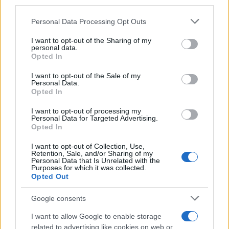
third parties.
Please note that this website/app uses one or more Google
Personal Data Processing Opt Outs
services and may gather and store information including but
not limited to your visit or usage behaviour. You may click to
I want to opt-out of the Sharing of my
personal data.
grant or deny consent to Google and its third-party tags to
Opted In
use your data for below specified purposes in below Google
consent section.
I want to opt-out of the Sale of my
Personal Data.
Opted In
I want to opt-out of processing my
Personal Data for Targeted Advertising.
Opted In
I want to opt-out of Collection, Use,
Retention, Sale, and/or Sharing of my
Personal Data that Is Unrelated with the
Purposes for which it was collected.
Opted Out
Google consents
I want to allow Google to enable storage
related to advertising like cookies on web or