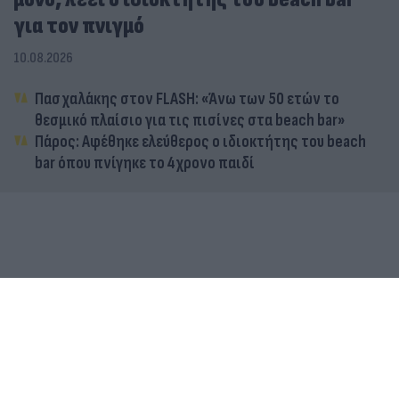
για τον πνιγμό
10.08.2026
Πασχαλάκης στον FLASH: «Άνω των 50 ετών το
θεσμικό πλαίσιο για τις πισίνες στα beach bar»
Πάρος: Αφέθηκε ελεύθερος ο ιδιοκτήτης του beach
bar όπου πνίγηκε το 4χρονο παιδί