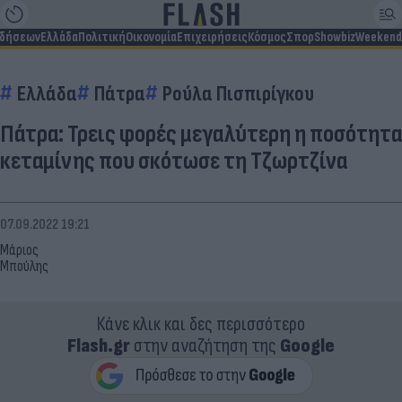
ιδήσεων
Ελλάδα
Πολιτική
Οικονομία
Επιχειρήσεις
Κόσμος
Σπορ
Showbiz
Weekend
Ελλάδα
Πάτρα
Ρούλα Πισπιρίγκου
Πάτρα: Τρεις φορές μεγαλύτερη η ποσότητα
κεταμίνης που σκότωσε τη Τζωρτζίνα
07.09.2022 19:21
Μάριος
Μπούλης
Κάνε κλικ και δες περισσότερο
Flash.gr
στην αναζήτηση της
Google